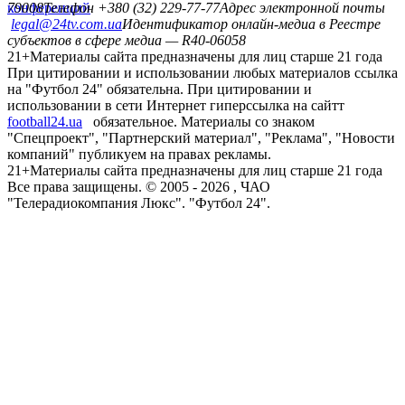
конференций
79008
Телефон +380 (32) 229-77-77
Адрес электронной почты
legal@24tv.com.ua
Идентификатор онлайн-медиа в Реестре
субъектов в сфере медиа — R40-06058
21+
Материалы сайта предназначены для лиц старше 21 года
При цитировании и использовании любых материалов ссылка
на "Футбол 24" обязательна. При цитировании и
использовании в сети Интернет гиперссылка на сайтт
football24.ua
обязательное. Материалы со знаком
"Спецпроект", "Партнерский материал", "Реклама", "Новости
компаний" публикуем на правах рекламы.
21+
Материалы сайта предназначены для лиц старше 21 года
Все права защищены. © 2005 -
2026
, ЧАО
"Телерадиокомпания Люкс". "Футбол 24".