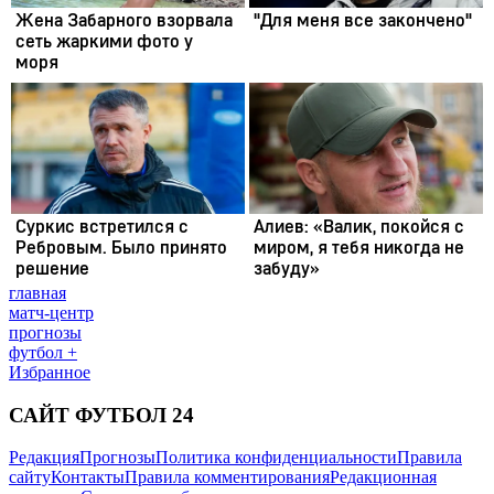
главная
матч-центр
прогнозы
футбол +
Избранное
САЙТ ФУТБОЛ 24
Редакция
Прогнозы
Политика конфиденциальности
Правила
сайту
Контакты
Правила комментирования
Редакционная