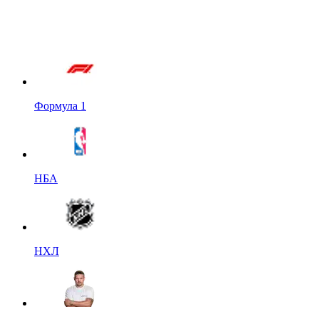
Формула 1
НБА
НХЛ