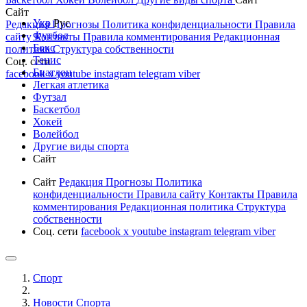
Сайт
Укр
Рус
Редакция
Прогнозы
Политика конфиденциальности
Правила
Футбол
сайту
Контакты
Правила комментирования
Редакционная
Бокс
политика
Структура собственности
Тенис
Соц. сети
Биатлон
facebook
x
youtube
instagram
telegram
viber
Легкая атлетика
Футзал
Баскетбол
Хокей
Волейбол
Другие виды спорта
Сайт
Сайт
Редакция
Прогнозы
Политика
конфиденциальности
Правила сайту
Контакты
Правила
комментирования
Редакционная политика
Структура
собственности
Соц. сети
facebook
x
youtube
instagram
telegram
viber
Спорт
Новости Cпорта