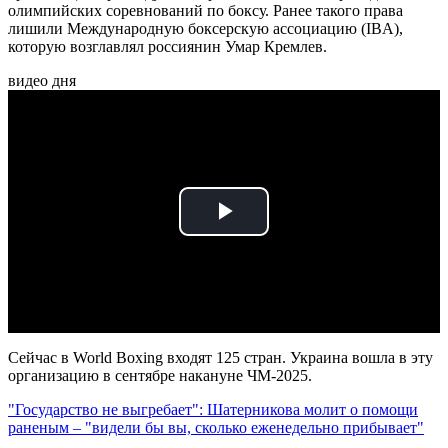
олимпийских соревнований по боксу. Ранее такого права
лишили Международную боксерскую ассоциацию (IBA),
которую возглавлял россиянин Умар Кремлев.
видео дня
Play
Video
Сейчас в World Boxing входят 125 стран. Украина вошла в эту
организацию в сентябре накануне ЧМ-2025.
"Государство не выгребает": Шатерникова молит о помощи
раненым – "видели бы вы, сколько еженедельно прибывает"