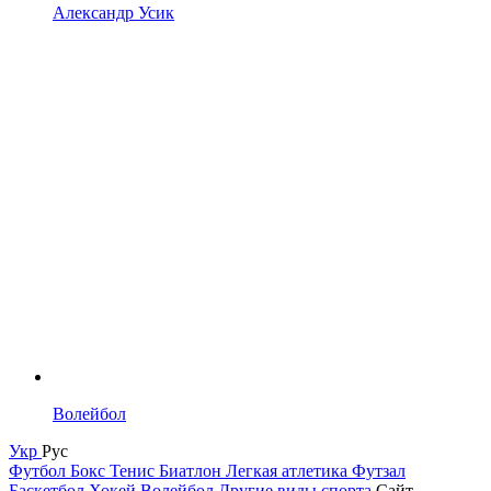
Александр Усик
Волейбол
Укр
Рус
Футбол
Бокс
Тенис
Биатлон
Легкая атлетика
Футзал
Баскетбол
Хокей
Волейбол
Другие виды спорта
Сайт