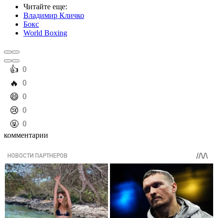
Читайте еще
:
Владимир Кличко
Бокс
World Boxing
️👍
0
️🔥
0
️😄
0
️😢
0
️🤬
0
комментарии