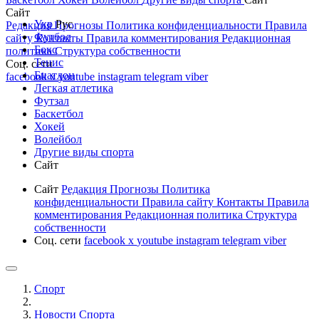
Сайт
Укр
Рус
Редакция
Прогнозы
Политика конфиденциальности
Правила
Футбол
сайту
Контакты
Правила комментирования
Редакционная
Бокс
политика
Структура собственности
Тенис
Соц. сети
Биатлон
facebook
x
youtube
instagram
telegram
viber
Легкая атлетика
Футзал
Баскетбол
Хокей
Волейбол
Другие виды спорта
Сайт
Сайт
Редакция
Прогнозы
Политика
конфиденциальности
Правила сайту
Контакты
Правила
комментирования
Редакционная политика
Структура
собственности
Соц. сети
facebook
x
youtube
instagram
telegram
viber
Спорт
Новости Cпорта