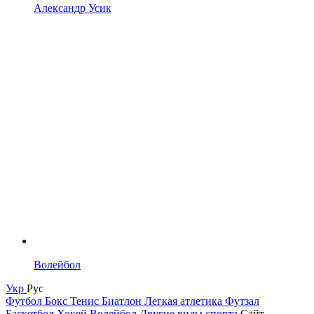
Александр Усик
Волейбол
Укр
Рус
Футбол
Бокс
Тенис
Биатлон
Легкая атлетика
Футзал
Баскетбол
Хокей
Волейбол
Другие виды спорта
Сайт