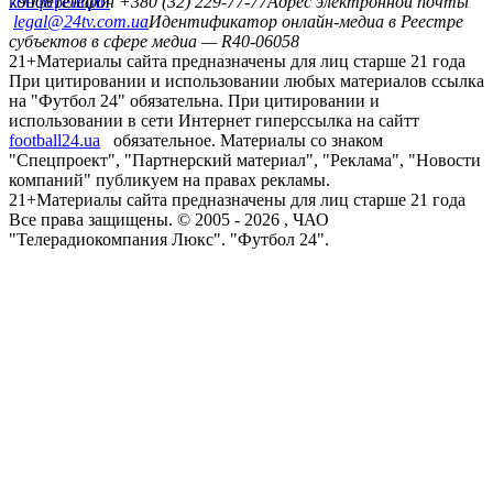
конференций
79008
Телефон +380 (32) 229-77-77
Адрес электронной почты
legal@24tv.com.ua
Идентификатор онлайн-медиа в Реестре
субъектов в сфере медиа — R40-06058
21+
Материалы сайта предназначены для лиц старше 21 года
При цитировании и использовании любых материалов ссылка
на "Футбол 24" обязательна. При цитировании и
использовании в сети Интернет гиперссылка на сайтт
football24.ua
обязательное. Материалы со знаком
"Спецпроект", "Партнерский материал", "Реклама", "Новости
компаний" публикуем на правах рекламы.
21+
Материалы сайта предназначены для лиц старше 21 года
Все права защищены. © 2005 -
2026
, ЧАО
"Телерадиокомпания Люкс". "Футбол 24".