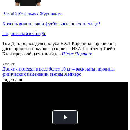
Віталій Ковальчук
Журналист
Хочешь видеть наши футбольные новости чаще?
Подписаться в Google
Том Дандон, владелец клуба НХЛ Каролина Гаррикейнз,
договорился о покупке франшизы НБА Портленд Трейл
Блейзерс, сообщает инсайдер
Шемс Чарания.
кстати
Дончич потерял в весе более 10 кг – раскрыты причины
физических изменений звезды Лейкерс
видео дня
Play