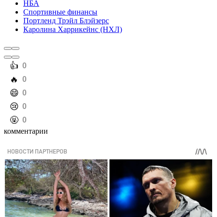
НБА
Спортивные финансы
Портленд Трэйл Блэйзерс
Каролина Харрикейнс (НХЛ)
️👍
0
️🔥
0
️😄
0
️😢
0
️🤬
0
комментарии