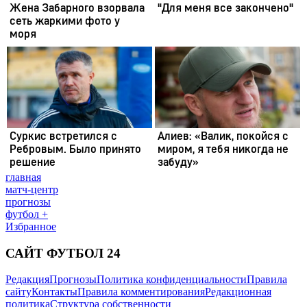
главная
матч-центр
прогнозы
футбол +
Избранное
САЙТ ФУТБОЛ 24
Редакция
Прогнозы
Политика конфиденциальности
Правила
сайту
Контакты
Правила комментирования
Редакционная
политика
Структура собственности