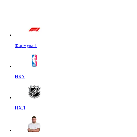
Формула 1
НБА
НХЛ