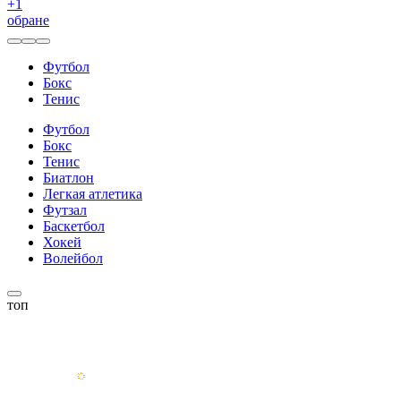
+
1
обране
Футбол
Бокс
Тенис
Футбол
Бокс
Тенис
Биатлон
Легкая атлетика
Футзал
Баскетбол
Хокей
Волейбол
топ