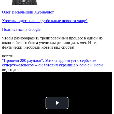
Олег Васылышин
Журналист
Хочешь видеть наши футбольные новости чаще?
Подписаться в Google
Чтобы разнообразить тренировочный процесс в одной из
школ тайского бокса ученикам решили дать мяч. И те,
фактически, изобрели новый вид спорта!
кстати
"Провели 280 раундов": Усик спаррингует с сербским
супертяжеловесом – он готовил украинца к бою с Фьюри
видео дня
Play