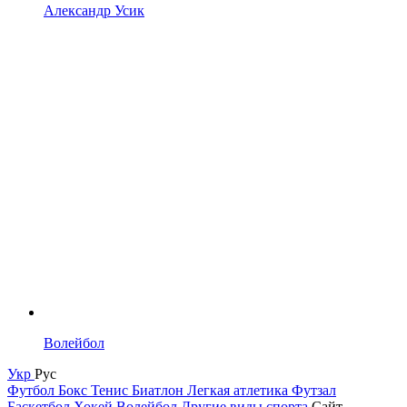
Александр Усик
Волейбол
Укр
Рус
Футбол
Бокс
Тенис
Биатлон
Легкая атлетика
Футзал
Баскетбол
Хокей
Волейбол
Другие виды спорта
Сайт