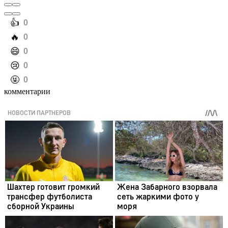
️👍
0
️🔥
0
️😄
0
️😢
0
️🤬
0
комментарии