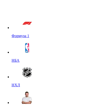
Формула 1
НБА
НХЛ