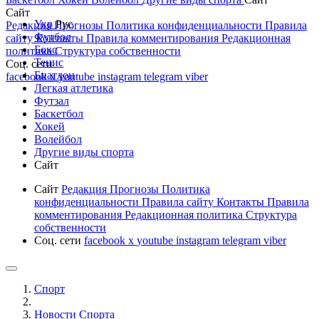
Сайт
Укр
Рус
Редакция
Прогнозы
Политика конфиденциальности
Правила
Футбол
сайту
Контакты
Правила комментирования
Редакционная
Бокс
политика
Структура собственности
Тенис
Соц. сети
Биатлон
facebook
x
youtube
instagram
telegram
viber
Легкая атлетика
Футзал
Баскетбол
Хокей
Волейбол
Другие виды спорта
Сайт
Сайт
Редакция
Прогнозы
Политика
конфиденциальности
Правила сайту
Контакты
Правила
комментирования
Редакционная политика
Структура
собственности
Соц. сети
facebook
x
youtube
instagram
telegram
viber
Спорт
Новости Cпорта