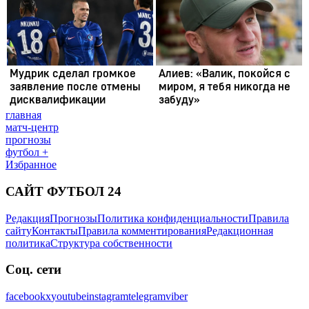
главная
матч-центр
прогнозы
футбол +
Избранное
САЙТ ФУТБОЛ 24
Редакция
Прогнозы
Политика конфиденциальности
Правила
сайту
Контакты
Правила комментирования
Редакционная
политика
Структура собственности
Соц. сети
facebook
x
youtube
instagram
telegram
viber