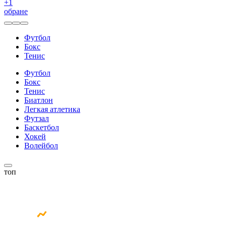
+
1
обране
Футбол
Бокс
Тенис
Футбол
Бокс
Тенис
Биатлон
Легкая атлетика
Футзал
Баскетбол
Хокей
Волейбол
топ