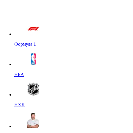
Формула 1
НБА
НХЛ