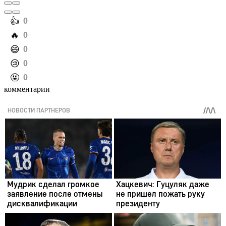
️👍
0
️🔥
0
️😄
0
️😢
0
️🤬
0
комментарии