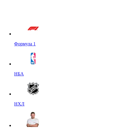
Формула 1
НБА
НХЛ