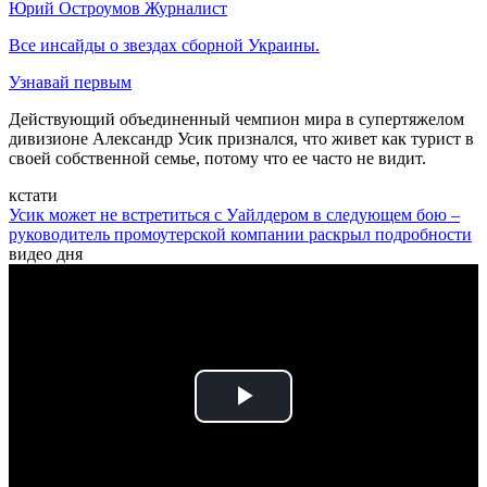
Юрий Остроумов
Журналист
Все инсайды о звездах сборной Украины.
Узнавай первым
Действующий объединенный чемпион мира в супертяжелом
дивизионе Александр Усик признался, что живет как турист в
своей собственной семье, потому что ее часто не видит.
кстати
Усик может не встретиться с Уайлдером в следующем бою –
руководитель промоутерской компании раскрыл подробности
видео дня
Play
Video