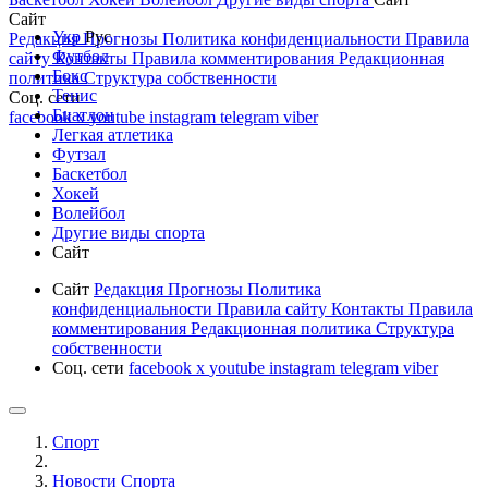
Сайт
Укр
Рус
Редакция
Прогнозы
Политика конфиденциальности
Правила
Футбол
сайту
Контакты
Правила комментирования
Редакционная
Бокс
политика
Структура собственности
Тенис
Соц. сети
Биатлон
facebook
x
youtube
instagram
telegram
viber
Легкая атлетика
Футзал
Баскетбол
Хокей
Волейбол
Другие виды спорта
Сайт
Сайт
Редакция
Прогнозы
Политика
конфиденциальности
Правила сайту
Контакты
Правила
комментирования
Редакционная политика
Структура
собственности
Соц. сети
facebook
x
youtube
instagram
telegram
viber
Спорт
Новости Cпорта