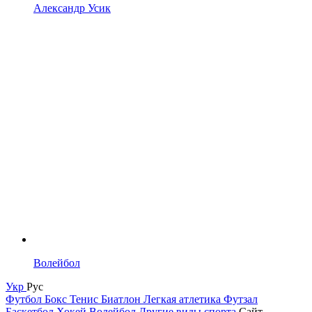
Александр Усик
Волейбол
Укр
Рус
Футбол
Бокс
Тенис
Биатлон
Легкая атлетика
Футзал
Баскетбол
Хокей
Волейбол
Другие виды спорта
Сайт