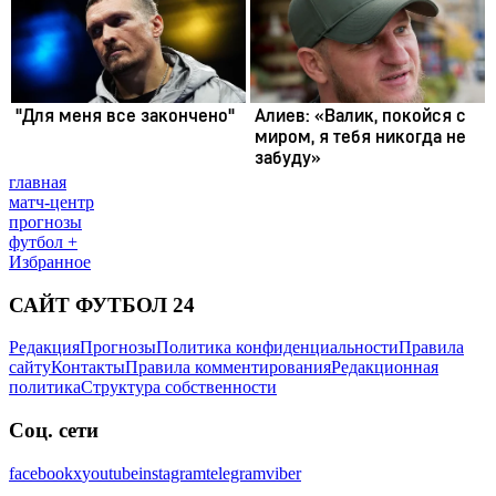
главная
матч-центр
прогнозы
футбол +
Избранное
САЙТ ФУТБОЛ 24
Редакция
Прогнозы
Политика конфиденциальности
Правила
сайту
Контакты
Правила комментирования
Редакционная
политика
Структура собственности
Соц. сети
facebook
x
youtube
instagram
telegram
viber