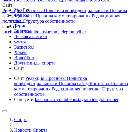
Сайт
Укр
Рус
Редакция
Прогнозы
Политика конфиденциальности
Правила
Футбол
сайту
Контакты
Правила комментирования
Редакционная
Бокс
политика
Структура собственности
Тенис
Соц. сети
Биатлон
facebook
x
youtube
instagram
telegram
viber
Легкая атлетика
Футзал
Баскетбол
Хокей
Волейбол
Другие виды спорта
Сайт
Сайт
Редакция
Прогнозы
Политика
конфиденциальности
Правила сайту
Контакты
Правила
комментирования
Редакционная политика
Структура
собственности
Соц. сети
facebook
x
youtube
instagram
telegram
viber
Спорт
Новости Cпорта