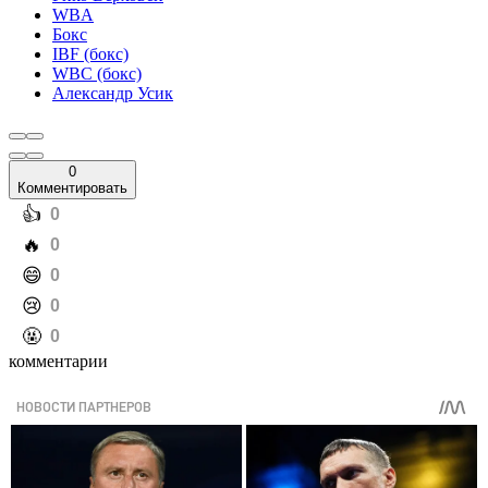
WBA
Бокс
IBF (бокс)
WBC (бокс)
Александр Усик
0
Комментировать
️👍
0
️🔥
0
️😄
0
️😢
0
️🤬
0
комментарии