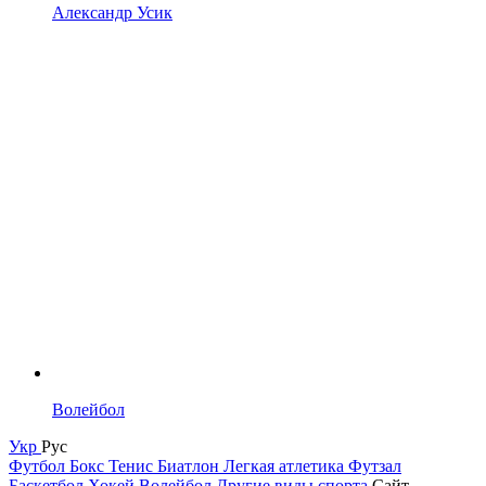
Александр Усик
Волейбол
Укр
Рус
Футбол
Бокс
Тенис
Биатлон
Легкая атлетика
Футзал
Баскетбол
Хокей
Волейбол
Другие виды спорта
Сайт