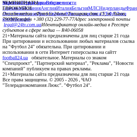
политика
Украина
ЧЕМПИОНАТЫ
Первая лига
Структура собственности
Вторая лига
Германия
ЕВРОКУБКИ
Испания
Англия
Италия
Бельгия
МЛС
Нидерланды
Фран
Лига чемпионов
Онлайн-медиа «Футбол 24»
Лига Европы
пл. Галицкая, дом. 15, м. Львов,
Юношеская лига УЕФА
Лига
конференций
79008
Телефон +380 (32) 229-77-77
Адрес электронной почты
legal@24tv.com.ua
Идентификатор онлайн-медиа в Реестре
субъектов в сфере медиа — R40-06058
21+
Материалы сайта предназначены для лиц старше 21 года
При цитировании и использовании любых материалов ссылка
на "Футбол 24" обязательна. При цитировании и
использовании в сети Интернет гиперссылка на сайтт
football24.ua
обязательное. Материалы со знаком
"Спецпроект", "Партнерский материал", "Реклама", "Новости
компаний" публикуем на правах рекламы.
21+
Материалы сайта предназначены для лиц старше 21 года
Все права защищены. © 2005 -
2026
, ЧАО
"Телерадиокомпания Люкс". "Футбол 24".