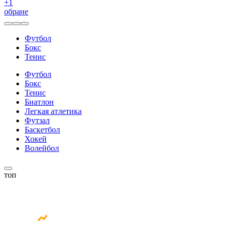
+
1
обране
Футбол
Бокс
Тенис
Футбол
Бокс
Тенис
Биатлон
Легкая атлетика
Футзал
Баскетбол
Хокей
Волейбол
топ