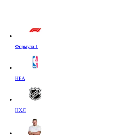
Формула 1
НБА
НХЛ