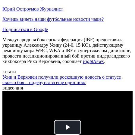
Юрий Остроумов
Журналист
Хочешь видеть наши футбольные новости чаще?
Подписаться в Google
Международная боксерская федерация (IBF) предоставила
украинцу Александру Усику (24-0, 15 КО), действующему
чемпиону мира WBC, WBA и IBF в супертяжелом дивизионе,
провести несанкционированный бой против нидерландского
кикбоксера Рико Верховена, сообщает
FightNews
.
кстати
Усик и Верховен получили роскошную новость о статусе
своего боя – подерутся за еще один пояс
видео дня
Play