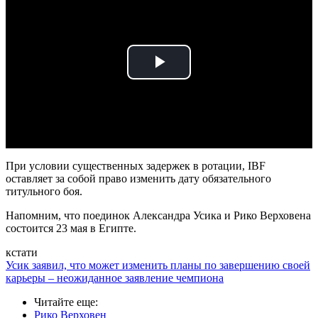
Play
Video
При условии существенных задержек в ротации, IBF
оставляет за собой право изменить дату обязательного
титульного боя.
Напомним, что поединок Александра Усика и Рико Верховена
состоится 23 мая в Египте.
кстати
Усик заявил, что может изменить планы по завершению своей
карьеры – неожиданное заявление чемпиона
Читайте еще
:
Рико Верховен