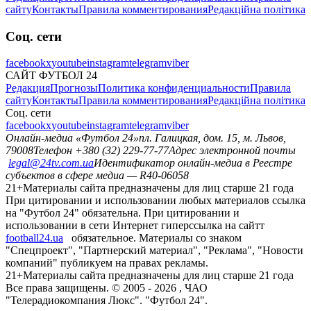
сайту
Контакты
Правила комментирования
Редакційна політика
Соц. сети
facebook
x
youtube
instagram
telegram
viber
САЙТ ФУТБОЛ 24
Редакция
Прогнозы
Политика конфиденциальности
Правила
сайту
Контакты
Правила комментирования
Редакційна політика
Соц. сети
facebook
x
youtube
instagram
telegram
viber
Онлайн-медиа «Футбол 24»
пл. Галицкая, дом. 15, м. Львов,
79008
Телефон +380 (32) 229-77-77
Адрес электронной почты
legal@24tv.com.ua
Идентификатор онлайн-медиа в Реестре
субъектов в сфере медиа — R40-06058
21+
Материалы сайта предназначены для лиц старше 21 года
При цитировании и использовании любых материалов ссылка
на "Футбол 24" обязательна. При цитировании и
использовании в сети Интернет гиперссылка на сайтт
football24.ua
обязательное. Материалы со знаком
"Спецпроект", "Партнерский материал", "Реклама", "Новости
компаний" публикуем на правах рекламы.
21+
Материалы сайта предназначены для лиц старше 21 года
Все права защищены. © 2005 -
2026
, ЧАО
"Телерадиокомпания Люкс". "Футбол 24".