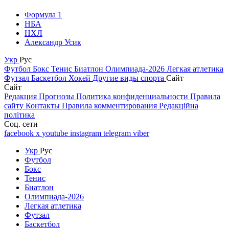
Формула 1
НБА
НХЛ
Александр Усик
Укр
Рус
Футбол
Бокс
Тенис
Биатлон
Олимпиада-2026
Легкая атлетика
Футзал
Баскетбол
Хокей
Другие виды спорта
Сайт
Сайт
Редакция
Прогнозы
Политика конфиденциальности
Правила
сайту
Контакты
Правила комментирования
Редакційна
політика
Соц. сети
facebook
x
youtube
instagram
telegram
viber
Укр
Рус
Футбол
Бокс
Тенис
Биатлон
Олимпиада-2026
Легкая атлетика
Футзал
Баскетбол