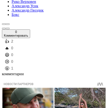
Рико Верховен
Александр Усик
Александр Гвоздик
Бокс
0
Комментировать
️👍
2
️🔥
0
️😄
0
️😢
0
️🤬
1
комментарии