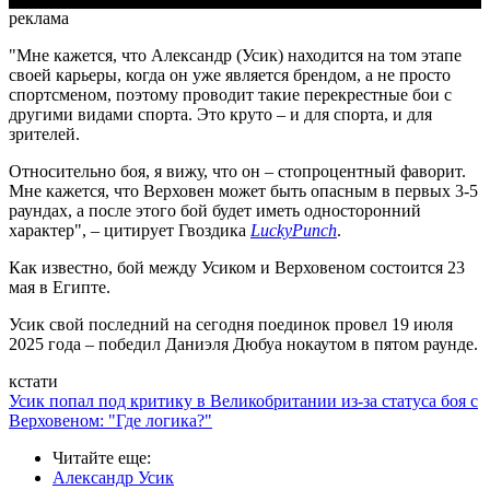
реклама
"Мне кажется, что Александр (Усик) находится на том этапе
своей карьеры, когда он уже является брендом, а не просто
спортсменом, поэтому проводит такие перекрестные бои с
другими видами спорта. Это круто – и для спорта, и для
зрителей.
Относительно боя, я вижу, что он – стопроцентный фаворит.
Мне кажется, что Верховен может быть опасным в первых 3-5
раундах, а после этого бой будет иметь односторонний
характер", – цитирует Гвоздика
LuckyPunch
.
Как известно, бой между Усиком и Верховеном состоится 23
мая в Египте.
Усик свой последний на сегодня поединок провел 19 июля
2025 года – победил Даниэля Дюбуа нокаутом в пятом раунде.
кстати
Усик попал под критику в Великобритании из-за статуса боя с
Верховеном: "Где логика?"
Читайте еще
:
Александр Усик