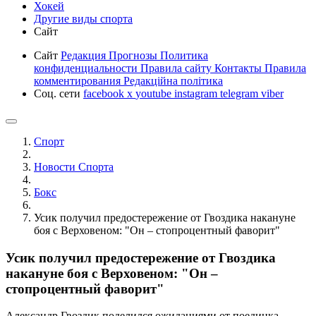
Хокей
Другие виды спорта
Сайт
Сайт
Редакция
Прогнозы
Политика
конфиденциальности
Правила сайту
Контакты
Правила
комментирования
Редакційна політика
Соц. сети
facebook
x
youtube
instagram
telegram
viber
Спорт
Новости Cпорта
Бокс
Усик получил предостережение от Гвоздика накануне
боя с Верховеном: "Он – стопроцентный фаворит"
Усик получил предостережение от Гвоздика
накануне боя с Верховеном: "Он –
стопроцентный фаворит"
Александр Гвоздик поделился ожиданиями от поединка