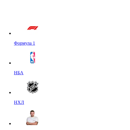
Формула 1
НБА
НХЛ