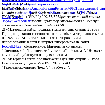
политика
Украина
ЧЕМПИОНАТЫ
Первая лига
Структура собственности
Вторая лига
Германия
ЕВРОКУБКИ
Испания
Англия
Италия
Бельгия
МЛС
Нидерланды
Фран
Лига чемпионов
Онлайн-медиа «Футбол 24»
Лига Европы
пл. Галицкая, дом. 15, м. Львов,
Юношеская лига УЕФА
Лига
конференций
79008
Телефон +380 (32) 229-77-77
Адрес электронной почты
legal@24tv.com.ua
Идентификатор онлайн-медиа в Реестре
субъектов в сфере медиа — R40-06058
21+
Материалы сайта предназначены для лиц старше 21 года
При цитировании и использовании любых материалов ссылка
на "Футбол 24" обязательна. При цитировании и
использовании в сети Интернет гиперссылка на сайтт
football24.ua
обязательное. Материалы со знаком
"Спецпроект", "Партнерский материал", "Реклама", "Новости
компаний" публикуем на правах рекламы.
21+
Материалы сайта предназначены для лиц старше 21 года
Все права защищены. © 2005 -
2026
, ЧАО
"Телерадиокомпания Люкс". "Футбол 24".