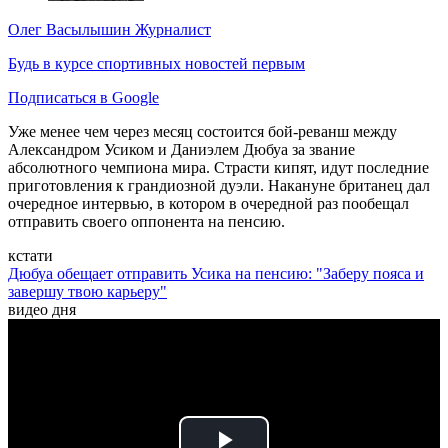
Олег Васылышин
Журналист
Будь в курсе спортивных новостей первым
Подписаться в Google
Уже менее чем через месяц состоится бой-реванш между
Александром Усиком и Даниэлем Дюбуа за звание
абсолютного чемпиона мира. Страсти кипят, идут последние
приготовления к грандиозной дуэли. Накануне британец дал
очередное интервью, в котором в очередной раз пообещал
отправить своего оппонента на пенсию.
кстати
Дюбуа обещает отправить Усика на пенсию: "Заберу пояса и
завершу твою карьеру"
видео дня