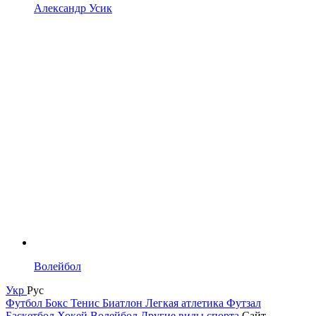
Александр Усик
Волейбол
Укр
Рус
Футбол
Бокс
Тенис
Биатлон
Легкая атлетика
Футзал
Баскетбол
Хокей
Волейбол
Другие виды спорта
Сайт