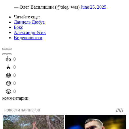
— Олег Василишин (@oleg_was)
June 25, 2025
Читайте еще
:
Даниель Дюбуа
Бокс
Александр Усик
Видеоновости
️👍
0
️🔥
0
️😄
0
️😢
0
️🤬
0
комментарии