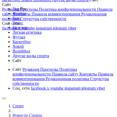
Сайт
Укр
Рус
Редакция
Прогнозы
Политика конфиденциальности
Правила
Футбол
сайту
Контакты
Правила комментирования
Редакционная
Бокс
политика
Структура собственности
Тенис
Соц. сети
Биатлон
facebook
x
youtube
instagram
telegram
viber
Легкая атлетика
Футзал
Баскетбол
Хокей
Волейбол
Другие виды спорта
Сайт
Сайт
Редакция
Прогнозы
Политика
конфиденциальности
Правила сайту
Контакты
Правила
комментирования
Редакционная политика
Структура
собственности
Соц. сети
facebook
x
youtube
instagram
telegram
viber
Спорт
Новости Cпорта