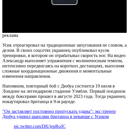
Play
Video
реклама
Усик отреагировал на традиционные запугивания не словом, а
делом. В своих соцсетях украинец опубликовал кусок
тренировки, в котором он отрабатывал скорость ног. На видео
Александр выполняет упражнения с молниеносным темпом,
интенсивно передвигаясь на коротких дистанциях, выполняя
сложные координационные движения и моментальные
изменения направления.
Напомним, повторный бой с Дюбуа состоится 19 июля в
Лондоне на легендарном стадионе Уэмбли. Первый поединок
между боксерами прошел в августе 2023 года. Тогда украинец
нокаутировал британца в 9-м раунде.
"Он заставляет постоянно пропускать удары": экс-тренер
Дюбуа удивил шансами британца в реванше с Усиком
pic.twitter.com/DlUjepRoJC