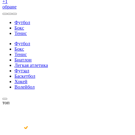
+
1
обране
Футбол
Бокс
Тенис
Футбол
Бокс
Тенис
Биатлон
Легкая атлетика
Футзал
Баскетбол
Хокей
Волейбол
топ