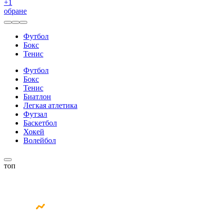
+
1
обране
Футбол
Бокс
Тенис
Футбол
Бокс
Тенис
Биатлон
Легкая атлетика
Футзал
Баскетбол
Хокей
Волейбол
топ