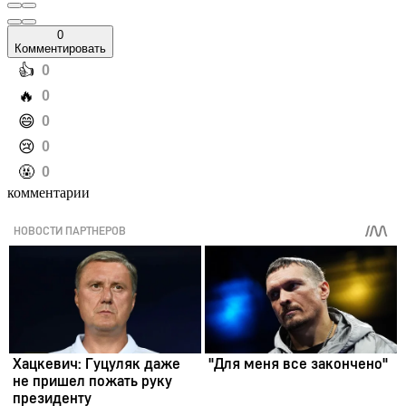
0
Комментировать
️👍
0
️🔥
0
️😄
0
️😢
0
️🤬
0
комментарии