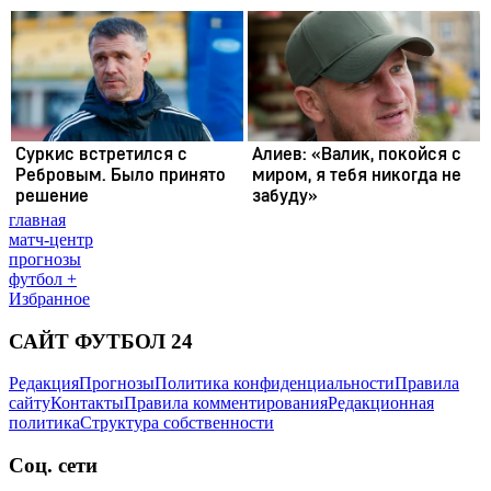
главная
матч-центр
прогнозы
футбол +
Избранное
САЙТ ФУТБОЛ 24
Редакция
Прогнозы
Политика конфиденциальности
Правила
сайту
Контакты
Правила комментирования
Редакционная
политика
Структура собственности
Соц. сети