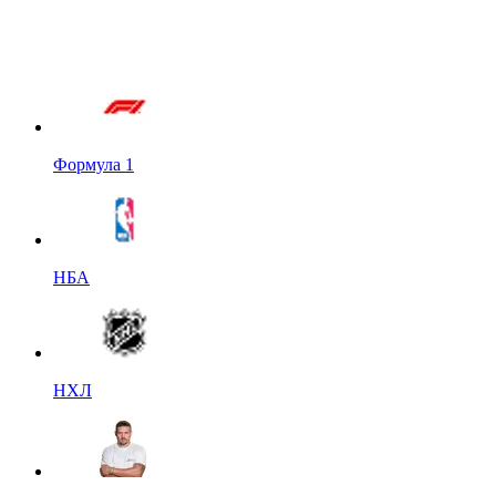
Формула 1
НБА
НХЛ