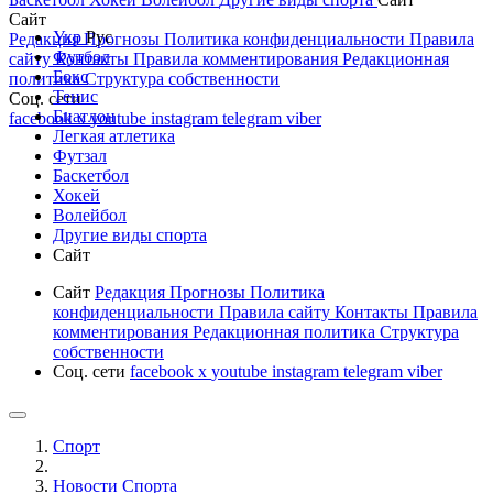
Сайт
Укр
Рус
Редакция
Прогнозы
Политика конфиденциальности
Правила
Футбол
сайту
Контакты
Правила комментирования
Редакционная
Бокс
политика
Структура собственности
Тенис
Соц. сети
Биатлон
facebook
x
youtube
instagram
telegram
viber
Легкая атлетика
Футзал
Баскетбол
Хокей
Волейбол
Другие виды спорта
Сайт
Сайт
Редакция
Прогнозы
Политика
конфиденциальности
Правила сайту
Контакты
Правила
комментирования
Редакционная политика
Структура
собственности
Соц. сети
facebook
x
youtube
instagram
telegram
viber
Спорт
Новости Cпорта