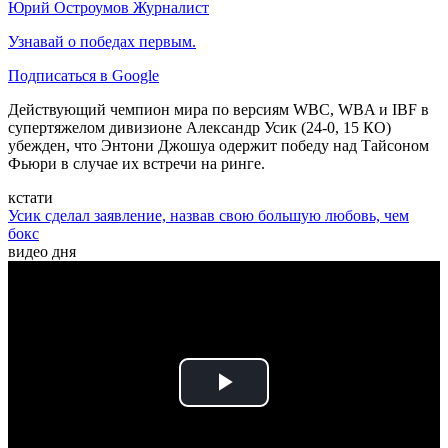
Юрий Остроумов
Журналист
Узнавай о победах первым.
Подписаться в Google
Действующий чемпион мира по версиям WBC, WBA и IBF в
супертяжелом дивизионе Александр Усик (24-0, 15 КО)
убежден, что Энтони Джошуа одержит победу над Тайсоном
Фьюри в случае их встречи на ринге.
кстати
Усик сделал заявление, назвав свою большую любовь, чем
бокс
видео дня
Play