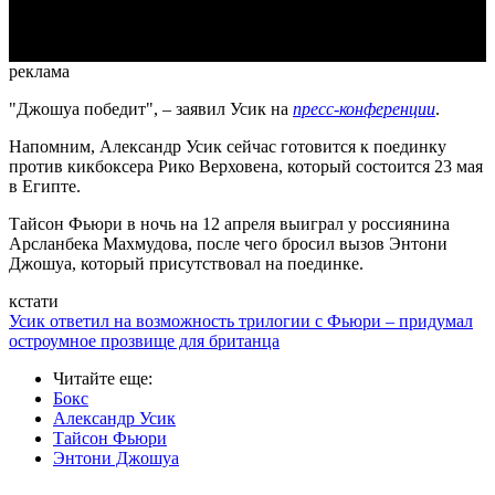
Video
реклама
"Джошуа победит", – заявил Усик на
пресс-конференции
.
Напомним, Александр Усик сейчас готовится к поединку
против кикбоксера Рико Верховена, который состоится 23 мая
в Египте.
Тайсон Фьюри в ночь на 12 апреля выиграл у россиянина
Арсланбека Махмудова, после чего бросил вызов Энтони
Джошуа, который присутствовал на поединке.
кстати
Усик ответил на возможность трилогии с Фьюри – придумал
остроумное прозвище для британца
Читайте еще
:
Бокс
Александр Усик
Тайсон Фьюри
Энтони Джошуа