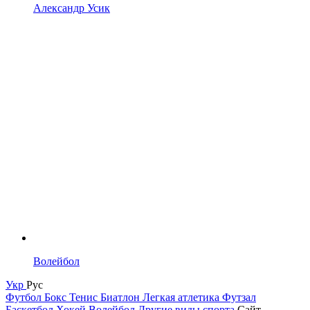
Александр Усик
Волейбол
Укр
Рус
Футбол
Бокс
Тенис
Биатлон
Легкая атлетика
Футзал
Баскетбол
Хокей
Волейбол
Другие виды спорта
Сайт