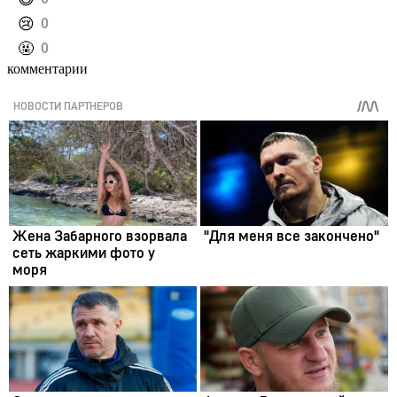
️😢
0
️🤬
0
комментарии