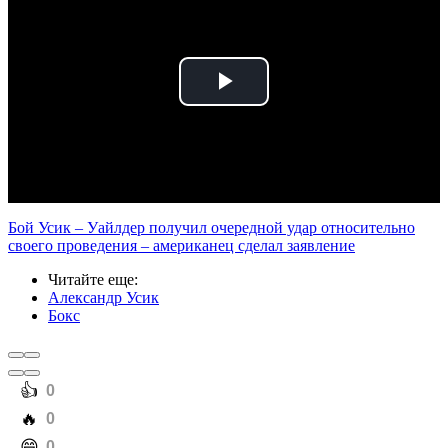
Play
Video
Бой Усик – Уайлдер получил очередной удар относительно
своего проведения – американец сделал заявление
Читайте еще
:
Александр Усик
Бокс
️👍
0
️🔥
0
️😄
0