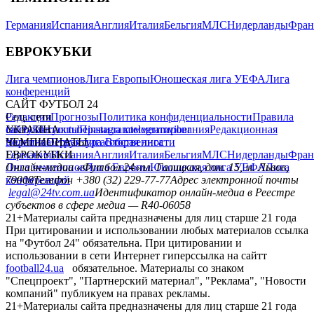
Германия
Испания
Англия
Италия
Бельгия
МЛС
Нидерланды
Фран
ЕВРОКУБКИ
Лига чемпионов
Лига Европы
Юношеская лига УЕФА
Лига
конференций
САЙТ ФУТБОЛ 24
Редакция
Соц. сети
Прогнозы
Политика конфиденциальности
Правила
сайту
facebook
УКРАИНА
Контакты
x
youtube
Правила комментирования
instagram
telegram
viber
Редакционная
политика
Украина
ЧЕМПИОНАТЫ
Первая лига
Структура собственности
Вторая лига
Германия
ЕВРОКУБКИ
Испания
Англия
Италия
Бельгия
МЛС
Нидерланды
Фран
Лига чемпионов
Онлайн-медиа «Футбол 24»
Лига Европы
пл. Галицкая, дом. 15, м. Львов,
Юношеская лига УЕФА
Лига
конференций
79008
Телефон +380 (32) 229-77-77
Адрес электронной почты
legal@24tv.com.ua
Идентификатор онлайн-медиа в Реестре
субъектов в сфере медиа — R40-06058
21+
Материалы сайта предназначены для лиц старше 21 года
При цитировании и использовании любых материалов ссылка
на "Футбол 24" обязательна. При цитировании и
использовании в сети Интернет гиперссылка на сайтт
football24.ua
обязательное. Материалы со знаком
"Спецпроект", "Партнерский материал", "Реклама", "Новости
компаний" публикуем на правах рекламы.
21+
Материалы сайта предназначены для лиц старше 21 года