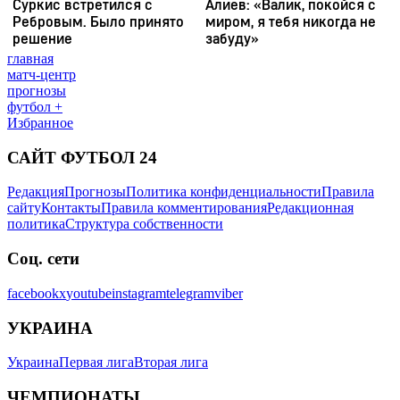
главная
матч-центр
прогнозы
футбол +
Избранное
САЙТ ФУТБОЛ 24
Редакция
Прогнозы
Политика конфиденциальности
Правила
сайту
Контакты
Правила комментирования
Редакционная
политика
Структура собственности
Соц. сети
facebook
x
youtube
instagram
telegram
viber
УКРАИНА
Украина
Первая лига
Вторая лига
ЧЕМПИОНАТЫ