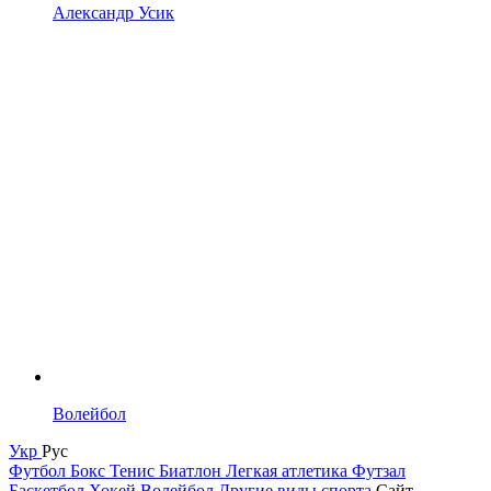
Александр Усик
Волейбол
Укр
Рус
Футбол
Бокс
Тенис
Биатлон
Легкая атлетика
Футзал
Баскетбол
Хокей
Волейбол
Другие виды спорта
Сайт