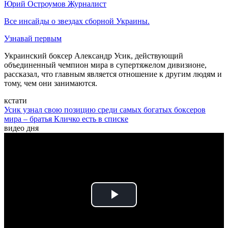
Юрий Остроумов
Журналист
Все инсайды о звездах сборной Украины.
Узнавай первым
Украинский боксер Александр Усик, действующий
объединенный чемпион мира в супертяжелом дивизионе,
рассказал, что главным является отношение к другим людям и
тому, чем они занимаются.
кстати
Усик узнал свою позицию среди самых богатых боксеров
мира – братья Кличко есть в списке
видео дня
Play