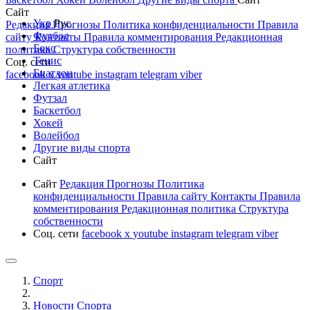
Сайт
Укр
Рус
Редакция
Прогнозы
Политика конфиденциальности
Правила
Футбол
сайту
Контакты
Правила комментирования
Редакционная
Бокс
политика
Структура собственности
Тенис
Соц. сети
Биатлон
facebook
x
youtube
instagram
telegram
viber
Легкая атлетика
Футзал
Баскетбол
Хокей
Волейбол
Другие виды спорта
Сайт
Сайт
Редакция
Прогнозы
Политика
конфиденциальности
Правила сайту
Контакты
Правила
комментирования
Редакционная политика
Структура
собственности
Соц. сети
facebook
x
youtube
instagram
telegram
viber
Спорт
Новости Cпорта