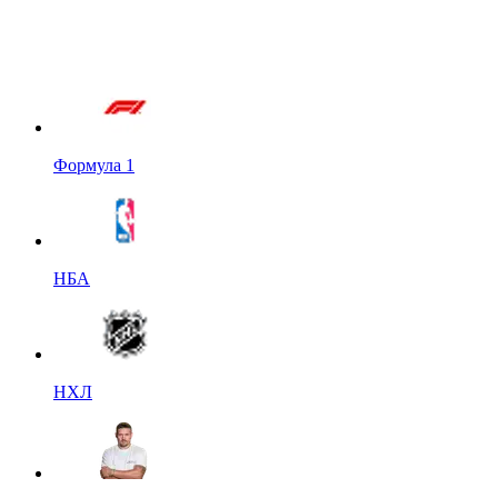
Формула 1
НБА
НХЛ