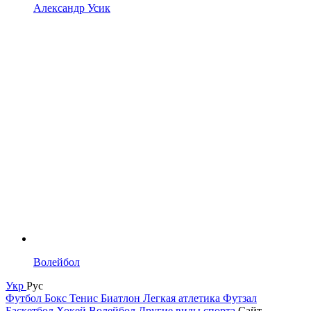
Александр Усик
Волейбол
Укр
Рус
Футбол
Бокс
Тенис
Биатлон
Легкая атлетика
Футзал
Баскетбол
Хокей
Волейбол
Другие виды спорта
Сайт