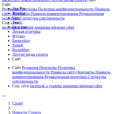
Сайт
Укр
Рус
Редакция
Прогнозы
Политика конфиденциальности
Правила
Футбол
сайту
Контакты
Правила комментирования
Редакционная
Бокс
политика
Структура собственности
Тенис
Соц. сети
Биатлон
facebook
x
youtube
instagram
telegram
viber
Легкая атлетика
Футзал
Баскетбол
Хокей
Волейбол
Другие виды спорта
Сайт
Сайт
Редакция
Прогнозы
Политика
конфиденциальности
Правила сайту
Контакты
Правила
комментирования
Редакционная политика
Структура
собственности
Соц. сети
facebook
x
youtube
instagram
telegram
viber
Спорт
Новости Cпорта