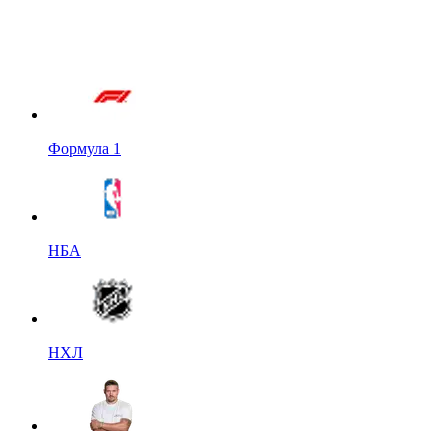
Формула 1
НБА
НХЛ