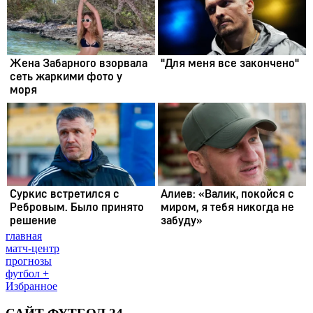
главная
матч-центр
прогнозы
футбол +
Избранное