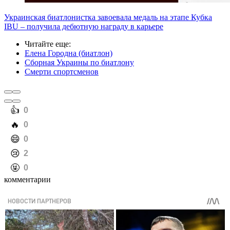
Украинская биатлонистка завоевала медаль на этапе Кубка
IBU – получила дебютную награду в карьере
Читайте еще
:
Елена Городна (биатлон)
Сборная Украины по биатлону
Смерти спортсменов
️👍
0
️🔥
0
️😄
0
️😢
2
️🤬
0
комментарии