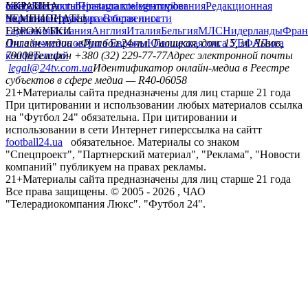
сайту
facebook
УКРАИНА
Контакты
x
youtube
Правила комментирования
instagram
telegram
viber
Редакционная
политика
Украина
ЧЕМПИОНАТЫ
Первая лига
Структура собственности
Вторая лига
Германия
ЕВРОКУБКИ
Испания
Англия
Италия
Бельгия
МЛС
Нидерланды
Фран
Лига чемпионов
Онлайн-медиа «Футбол 24»
Лига Европы
пл. Галицкая, дом. 15, м. Львов,
Юношеская лига УЕФА
Лига
конференций
79008
Телефон +380 (32) 229-77-77
Адрес электронной почты
legal@24tv.com.ua
Идентификатор онлайн-медиа в Реестре
субъектов в сфере медиа — R40-06058
21+
Материалы сайта предназначены для лиц старше 21 года
При цитировании и использовании любых материалов ссылка
на "Футбол 24" обязательна. При цитировании и
использовании в сети Интернет гиперссылка на сайтт
football24.ua
обязательное. Материалы со знаком
"Спецпроект", "Партнерский материал", "Реклама", "Новости
компаний" публикуем на правах рекламы.
21+
Материалы сайта предназначены для лиц старше 21 года
Все права защищены. © 2005 -
2026
, ЧАО
"Телерадиокомпания Люкс". "Футбол 24".