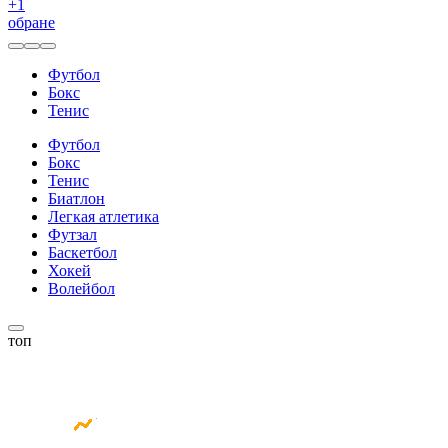
+
1
обране
Футбол
Бокс
Тенис
Футбол
Бокс
Тенис
Биатлон
Легкая атлетика
Футзал
Баскетбол
Хокей
Волейбол
топ