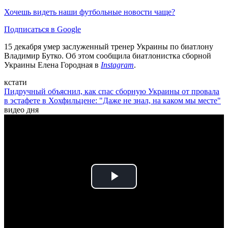
Хочешь видеть наши футбольные новости чаще?
Подписаться в Google
15 декабря умер заслуженный тренер Украины по биатлону
Владимир Бутко. Об этом сообщила биатлонистка сборной
Украины Елена Городная в
Instagram
.
кстати
Пидручный объяснил, как спас сборную Украины от провала
в эстафете в Хохфильцене: "Даже не знал, на каком мы месте"
видео дня
Play
Video