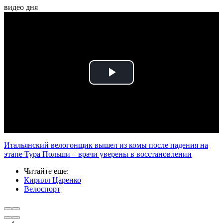
видео дня
Play
Video
Итальянский велогонщик вышел из комы после падения на
этапе Тура Польши – врачи уверены в восстановлении
Читайте еще
:
Кирилл Царенко
Велоспорт