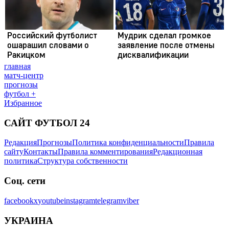
главная
матч-центр
прогнозы
футбол +
Избранное
САЙТ ФУТБОЛ 24
Редакция
Прогнозы
Политика конфиденциальности
Правила
сайту
Контакты
Правила комментирования
Редакционная
политика
Структура собственности
Соц. сети
facebook
x
youtube
instagram
telegram
viber
УКРАИНА