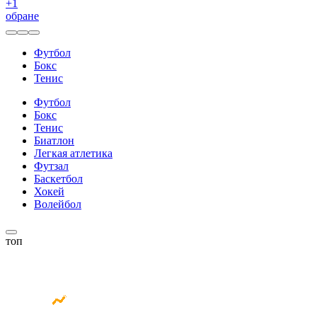
+
1
обране
Футбол
Бокс
Тенис
Футбол
Бокс
Тенис
Биатлон
Легкая атлетика
Футзал
Баскетбол
Хокей
Волейбол
топ