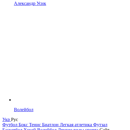
Александр Усик
Волейбол
Укр
Рус
Футбол
Бокс
Тенис
Биатлон
Легкая атлетика
Футзал
Баскетбол
Хокей
Волейбол
Другие виды спорта
Сайт