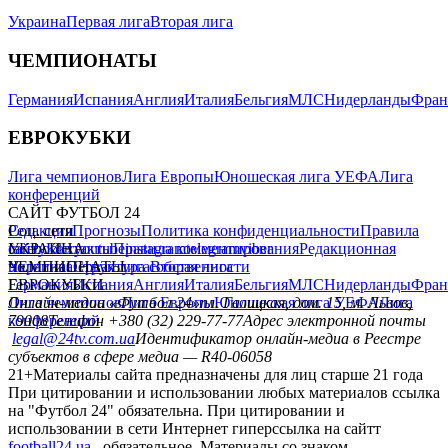
Украина
Первая лига
Вторая лига
ЧЕМПИОНАТЫ
Германия
Испания
Англия
Италия
Бельгия
МЛС
Нидерланды
Фран
ЕВРОКУБКИ
Лига чемпионов
Лига Европы
Юношеская лига УЕФА
Лига
конференций
САЙТ ФУТБОЛ 24
Редакция
Соц. сети
Прогнозы
Политика конфиденциальности
Правила
сайту
facebook
УКРАИНА
Контакты
x
youtube
Правила комментирования
instagram
telegram
viber
Редакционная
политика
Украина
ЧЕМПИОНАТЫ
Первая лига
Структура собственности
Вторая лига
Германия
ЕВРОКУБКИ
Испания
Англия
Италия
Бельгия
МЛС
Нидерланды
Фран
Лига чемпионов
Онлайн-медиа «Футбол 24»
Лига Европы
пл. Галицкая, дом. 15, м. Львов,
Юношеская лига УЕФА
Лига
конференций
79008
Телефон +380 (32) 229-77-77
Адрес электронной почты
legal@24tv.com.ua
Идентификатор онлайн-медиа в Реестре
субъектов в сфере медиа — R40-06058
21+
Материалы сайта предназначены для лиц старше 21 года
При цитировании и использовании любых материалов ссылка
на "Футбол 24" обязательна. При цитировании и
использовании в сети Интернет гиперссылка на сайтт
football24.ua
обязательное. Материалы со знаком