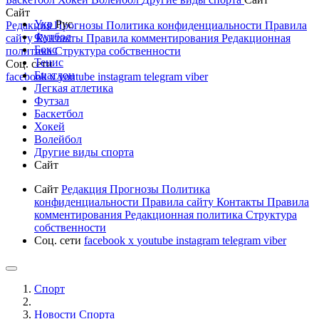
Сайт
Укр
Рус
Редакция
Прогнозы
Политика конфиденциальности
Правила
Футбол
сайту
Контакты
Правила комментирования
Редакционная
Бокс
политика
Структура собственности
Тенис
Соц. сети
Биатлон
facebook
x
youtube
instagram
telegram
viber
Легкая атлетика
Футзал
Баскетбол
Хокей
Волейбол
Другие виды спорта
Сайт
Сайт
Редакция
Прогнозы
Политика
конфиденциальности
Правила сайту
Контакты
Правила
комментирования
Редакционная политика
Структура
собственности
Соц. сети
facebook
x
youtube
instagram
telegram
viber
Спорт
Новости Cпорта