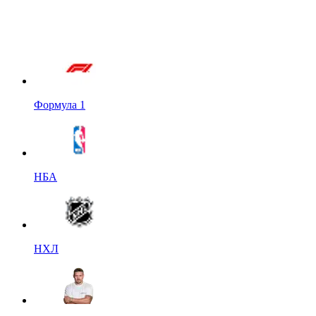
Формула 1
НБА
НХЛ