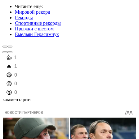
Читайте еще
:
Мировой рекорд
Рекорды
Спортивные рекорды
Прыжки с шестом
Емельян Герасимчук
️👍
1
️🔥
1
️😄
0
️😢
0
️🤬
0
комментарии