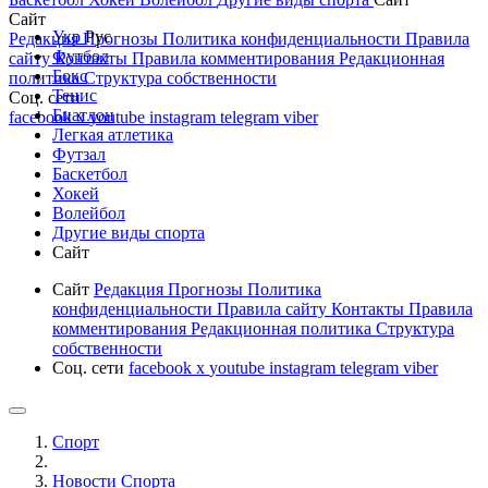
Сайт
Укр
Рус
Редакция
Прогнозы
Политика конфиденциальности
Правила
Футбол
сайту
Контакты
Правила комментирования
Редакционная
Бокс
политика
Структура собственности
Тенис
Соц. сети
Биатлон
facebook
x
youtube
instagram
telegram
viber
Легкая атлетика
Футзал
Баскетбол
Хокей
Волейбол
Другие виды спорта
Сайт
Сайт
Редакция
Прогнозы
Политика
конфиденциальности
Правила сайту
Контакты
Правила
комментирования
Редакционная политика
Структура
собственности
Соц. сети
facebook
x
youtube
instagram
telegram
viber
Спорт
Новости Cпорта