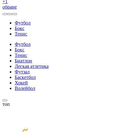
+
1
обране
Футбол
Бокс
Тенис
Футбол
Бокс
Тенис
Биатлон
Легкая атлетика
Футзал
Баскетбол
Хокей
Волейбол
топ