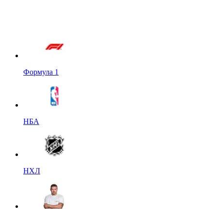
Формула 1
НБА
НХЛ