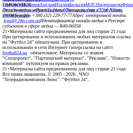
Германия
ЕВРОКУБКИ
Испания
Англия
Италия
Бельгия
МЛС
Нидерланды
Фран
Лига чемпионов
Онлайн-медиа «Футбол 24»
Лига Европы
пл. Галицкая, дом. 15, м. Львов,
Юношеская лига УЕФА
Лига
конференций
79008
Телефон +380 (32) 229-77-77
Адрес электронной почты
legal@24tv.com.ua
Идентификатор онлайн-медиа в Реестре
субъектов в сфере медиа — R40-06058
21+
Материалы сайта предназначены для лиц старше 21 года
При цитировании и использовании любых материалов ссылка
на "Футбол 24" обязательна. При цитировании и
использовании в сети Интернет гиперссылка на сайтт
football24.ua
обязательное. Материалы со знаком
"Спецпроект", "Партнерский материал", "Реклама", "Новости
компаний" публикуем на правах рекламы.
21+
Материалы сайта предназначены для лиц старше 21 года
Все права защищены. © 2005 -
2026
, ЧАО
"Телерадиокомпания Люкс". "Футбол 24".