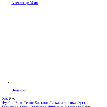
Александр Усик
Волейбол
Укр
Рус
Футбол
Бокс
Тенис
Биатлон
Легкая атлетика
Футзал
Баскетбол
Хокей
Волейбол
Другие виды спорта
Сайт