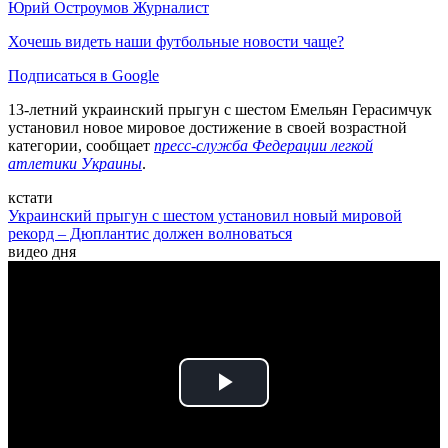
Юрий Остроумов
Журналист
Хочешь видеть наши футбольные новости чаще?
Подписаться в Google
13-летний украинский прыгун с шестом Емельян Герасимчук
установил новое мировое достижение в своей возрастной
категории, сообщает
пресс-служба Федерации легкой
атлетики Украины
.
кстати
Украинский прыгун с шестом установил новый мировой
рекорд – Дюплантис должен волноваться
видео дня
Play