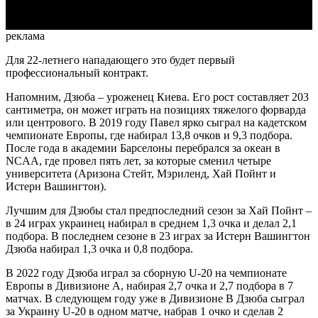
реклама
Для 22-летнего нападающего это будет первый
профессиональный контракт.
Напомним, Дзюба – уроженец Киева. Его рост составляет 203
сантиметра, он может играть на позициях тяжелого форварда
или центрового. В 2019 году Павел ярко сыграл на кадетском
чемпионате Европы, где набирал 13,8 очков и 9,3 подбора.
После года в академии Барселоны перебрался за океан в
NCAA, где провел пять лет, за которые сменил четыре
университета (Аризона Стейт, Мэриленд, Хай Пойнт и
Истерн Вашингтон).
Лучшим для Дзюбы стал предпоследний сезон за Хай Пойнт –
в 24 играх украинец набирал в среднем 1,3 очка и делал 2,1
подбора. В последнем сезоне в 23 играх за Истерн Вашингтон
Дзюба набирал 1,3 очка и 0,8 подбора.
В 2022 году Дзюба играл за сборную U-20 на чемпионате
Европы в Дивизионе А, набирая 2,7 очка и 2,7 подбора в 7
матчах. В следующем году уже в Дивизионе В Дзюба сыграл
за Украину U-20 в одном матче, набрав 1 очко и сделав 2