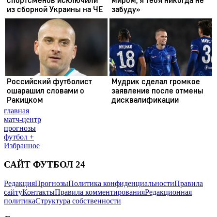
главная
матч-центр
прогнозы
футбол +
Избранное
САЙТ ФУТБОЛ 24
Редакция
Прогнозы
Политика конфиденциальности
Правила
сайту
Контакты
Правила комментирования
Редакционная
политика
Структура собственности