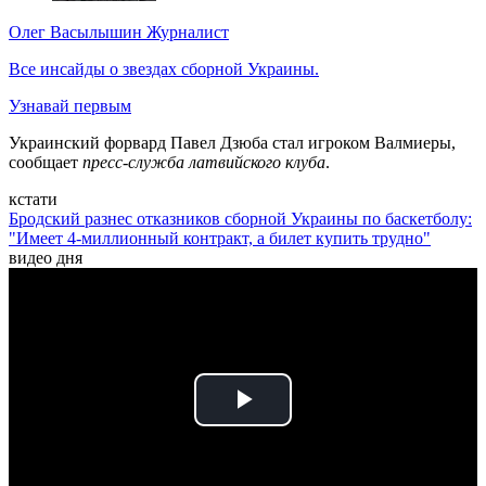
Олег Васылышин
Журналист
Все инсайды о звездах сборной Украины.
Узнавай первым
Украинский форвард Павел Дзюба стал игроком Валмиеры,
сообщает
пресс-служба латвийского клуба
.
кстати
Бродский разнес отказников сборной Украины по баскетболу:
"Имеет 4-миллионный контракт, а билет купить трудно"
видео дня
Play
Video