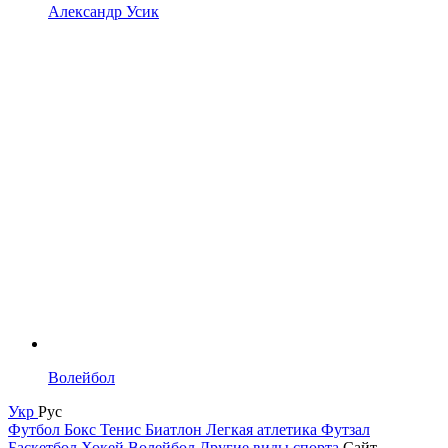
Александр Усик
Волейбол
Укр
Рус
Футбол
Бокс
Тенис
Биатлон
Легкая атлетика
Футзал
Баскетбол
Хокей
Волейбол
Другие виды спорта
Сайт