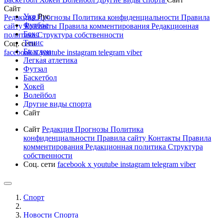
Сайт
Укр
Рус
Редакция
Прогнозы
Политика конфиденциальности
Правила
Футбол
сайту
Контакты
Правила комментирования
Редакционная
Бокс
политика
Структура собственности
Тенис
Соц. сети
Биатлон
facebook
x
youtube
instagram
telegram
viber
Легкая атлетика
Футзал
Баскетбол
Хокей
Волейбол
Другие виды спорта
Сайт
Сайт
Редакция
Прогнозы
Политика
конфиденциальности
Правила сайту
Контакты
Правила
комментирования
Редакционная политика
Структура
собственности
Соц. сети
facebook
x
youtube
instagram
telegram
viber
Спорт
Новости Cпорта