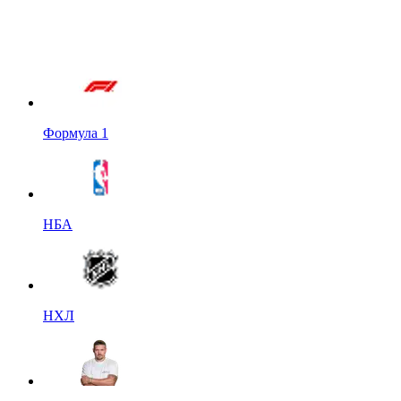
Формула 1
НБА
НХЛ