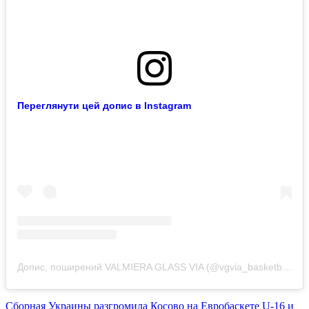
Переглянути цей допис в Instagram
Допис, поширений VALMIERA GLASS VIA (@vgvia_basketbols)
Сборная Украины разгромила Косово на Евробаскете U-16 и