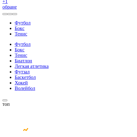
+
1
обране
Футбол
Бокс
Тенис
Футбол
Бокс
Тенис
Биатлон
Легкая атлетика
Футзал
Баскетбол
Хокей
Волейбол
топ