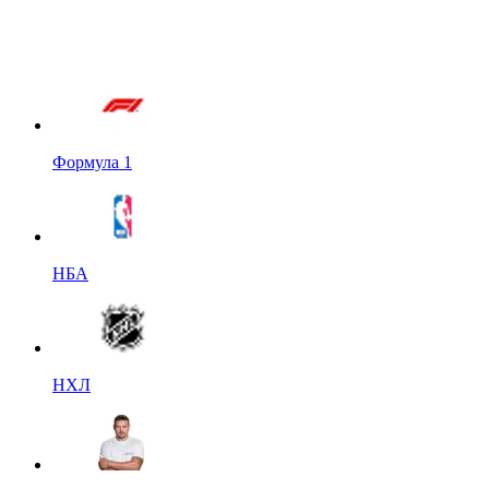
Формула 1
НБА
НХЛ