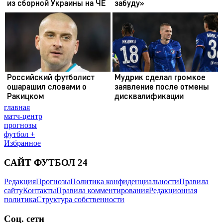
главная
матч-центр
прогнозы
футбол +
Избранное
САЙТ ФУТБОЛ 24
Редакция
Прогнозы
Политика конфиденциальности
Правила
сайту
Контакты
Правила комментирования
Редакционная
политика
Структура собственности
Соц. сети