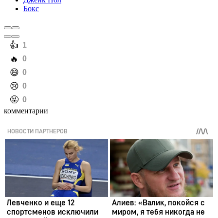
Бокс
️👍
1
️🔥
0
️😄
0
️😢
0
️🤬
0
комментарии