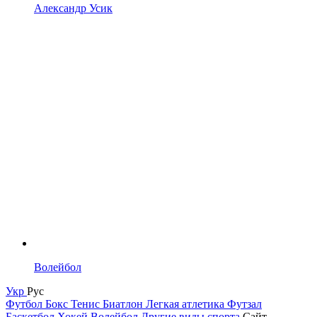
Александр Усик
Волейбол
Укр
Рус
Футбол
Бокс
Тенис
Биатлон
Легкая атлетика
Футзал
Баскетбол
Хокей
Волейбол
Другие виды спорта
Сайт