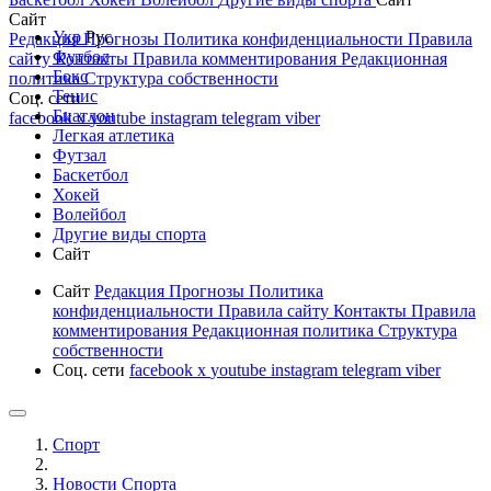
Сайт
Укр
Рус
Редакция
Прогнозы
Политика конфиденциальности
Правила
Футбол
сайту
Контакты
Правила комментирования
Редакционная
Бокс
политика
Структура собственности
Тенис
Соц. сети
Биатлон
facebook
x
youtube
instagram
telegram
viber
Легкая атлетика
Футзал
Баскетбол
Хокей
Волейбол
Другие виды спорта
Сайт
Сайт
Редакция
Прогнозы
Политика
конфиденциальности
Правила сайту
Контакты
Правила
комментирования
Редакционная политика
Структура
собственности
Соц. сети
facebook
x
youtube
instagram
telegram
viber
Спорт
Новости Cпорта