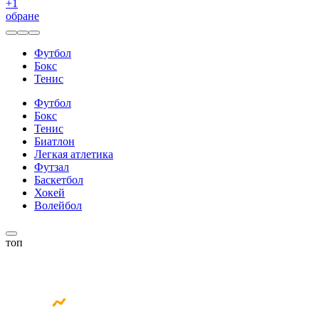
+
1
обране
Футбол
Бокс
Тенис
Футбол
Бокс
Тенис
Биатлон
Легкая атлетика
Футзал
Баскетбол
Хокей
Волейбол
топ