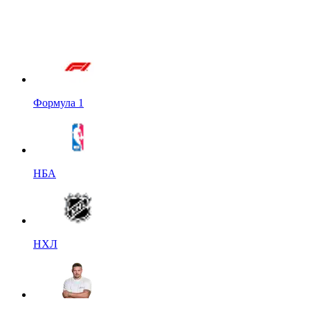
Формула 1
НБА
НХЛ