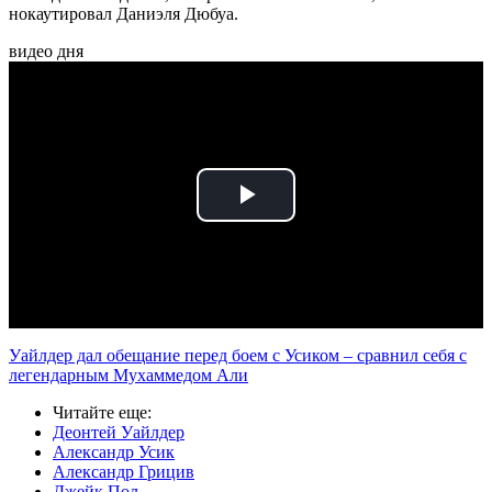
нокаутировал Даниэля Дюбуа.
видео дня
Play
Video
Уайлдер дал обещание перед боем с Усиком – сравнил себя с
легендарным Мухаммедом Али
Читайте еще
:
Деонтей Уайлдер
Александр Усик
Александр Грицив
Джейк Пол