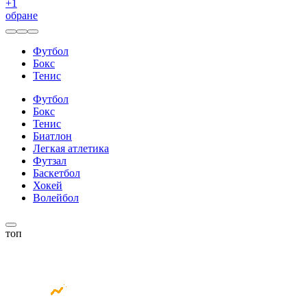
+
1
обране
Футбол
Бокс
Тенис
Футбол
Бокс
Тенис
Биатлон
Легкая атлетика
Футзал
Баскетбол
Хокей
Волейбол
топ