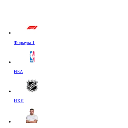
Формула 1
НБА
НХЛ