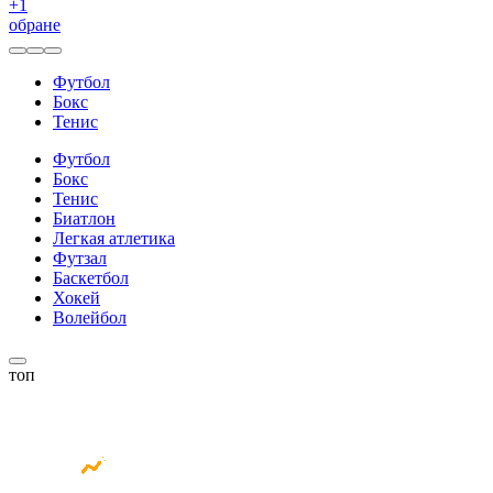
+
1
обране
Футбол
Бокс
Тенис
Футбол
Бокс
Тенис
Биатлон
Легкая атлетика
Футзал
Баскетбол
Хокей
Волейбол
топ