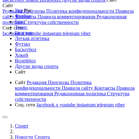
Сайт
Укр
Рус
Редакция
Прогнозы
Политика конфиденциальности
Правила
Футбол
сайту
Контакты
Правила комментирования
Редакционная
Бокс
политика
Структура собственности
Тенис
Соц. сети
Биатлон
facebook
x
youtube
instagram
telegram
viber
Легкая атлетика
Футзал
Баскетбол
Хокей
Волейбол
Другие виды спорта
Сайт
Сайт
Редакция
Прогнозы
Политика
конфиденциальности
Правила сайту
Контакты
Правила
комментирования
Редакционная политика
Структура
собственности
Соц. сети
facebook
x
youtube
instagram
telegram
viber
Спорт
Новости Cпорта