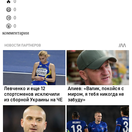
️🔥
0
️😄
0
️😢
0
️🤬
0
комментарии