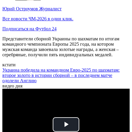
Юрий Остроумов
Журналист
Все новости ЧМ-2026 в один клик.
Подписаться на Футбол 24
Представители сборной Украины по шахматам по итогам
командного чемпионата Европы 2025 года, на котором
мужская команда завоевала золотые награды, а женская –
серебряные, получили пять индивидуальных медалей.
кстати
Украина победила на командном Евро-2025 по шахматам:
второе золото в истории сборной – в последнем матче
одолели Англию
видео дня
Play