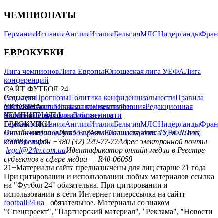
ЧЕМПИОНАТЫ
Германия
Испания
Англия
Италия
Бельгия
МЛС
Нидерланды
Фран
ЕВРОКУБКИ
Лига чемпионов
Лига Европы
Юношеская лига УЕФА
Лига
конференций
САЙТ ФУТБОЛ 24
Редакция
Соц. сети
Прогнозы
Политика конфиденциальности
Правила
сайту
facebook
УКРАИНА
Контакты
x
youtube
Правила комментирования
instagram
telegram
viber
Редакционная
политика
Украина
ЧЕМПИОНАТЫ
Первая лига
Структура собственности
Вторая лига
Германия
ЕВРОКУБКИ
Испания
Англия
Италия
Бельгия
МЛС
Нидерланды
Фран
Лига чемпионов
Онлайн-медиа «Футбол 24»
Лига Европы
пл. Галицкая, дом. 15, м. Львов,
Юношеская лига УЕФА
Лига
конференций
79008
Телефон +380 (32) 229-77-77
Адрес электронной почты
legal@24tv.com.ua
Идентификатор онлайн-медиа в Реестре
субъектов в сфере медиа — R40-06058
21+
Материалы сайта предназначены для лиц старше 21 года
При цитировании и использовании любых материалов ссылка
на "Футбол 24" обязательна. При цитировании и
использовании в сети Интернет гиперссылка на сайтт
football24.ua
обязательное. Материалы со знаком
"Спецпроект", "Партнерский материал", "Реклама", "Новости