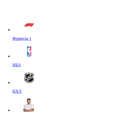
Формула 1
НБА
НХЛ