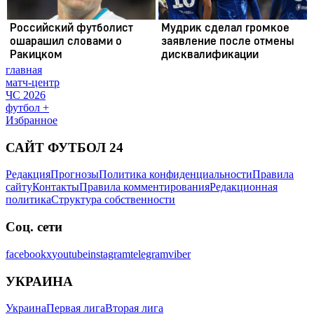
главная
матч-центр
ЧС 2026
футбол +
Избранное
САЙТ ФУТБОЛ 24
Редакция
Прогнозы
Политика конфиденциальности
Правила
сайту
Контакты
Правила комментирования
Редакционная
политика
Структура собственности
Соц. сети
facebook
x
youtube
instagram
telegram
viber
УКРАИНА
Украина
Первая лига
Вторая лига