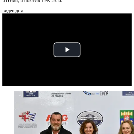
из семи, и показав TPR 2350.
видео дня
Play
Video