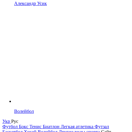
Александр Усик
Волейбол
Укр
Рус
Футбол
Бокс
Тенис
Биатлон
Легкая атлетика
Футзал
Баскетбол
Хокей
Волейбол
Другие виды спорта
Сайт