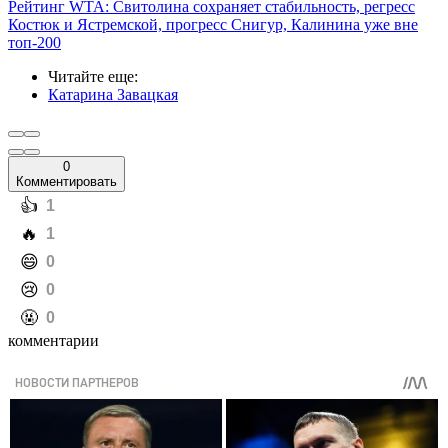
Рейтинг WTA: Свитолина сохраняет стабильность, регресс
Костюк и Ястремской, прогресс Снигур, Калинина уже вне
топ-200
Читайте еще
:
Катарина Завацкая
0
Комментировать
️👍
1
️🔥
1
️😄
0
️😢
0
️🤬
0
комментарии