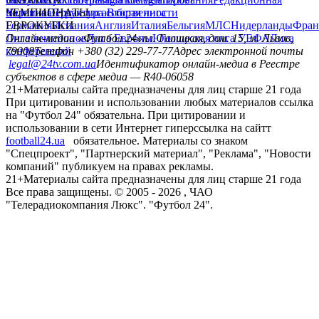
политика
Украина
ЧЕМПИОНАТЫ
Первая лига
Структура собственности
Вторая лига
Германия
ЕВРОКУБКИ
Испания
Англия
Италия
Бельгия
МЛС
Нидерланды
Фран
Лига чемпионов
Онлайн-медиа «Футбол 24»
Лига Европы
пл. Галицкая, дом. 15, м. Львов,
Юношеская лига УЕФА
Лига
конференций
79008
Телефон +380 (32) 229-77-77
Адрес электронной почты
legal@24tv.com.ua
Идентификатор онлайн-медиа в Реестре
субъектов в сфере медиа — R40-06058
21+
Материалы сайта предназначены для лиц старше 21 года
При цитировании и использовании любых материалов ссылка
на "Футбол 24" обязательна. При цитировании и
использовании в сети Интернет гиперссылка на сайтт
football24.ua
обязательное. Материалы со знаком
"Спецпроект", "Партнерский материал", "Реклама", "Новости
компаний" публикуем на правах рекламы.
21+
Материалы сайта предназначены для лиц старше 21 года
Все права защищены. © 2005 -
2026
, ЧАО
"Телерадиокомпания Люкс". "Футбол 24".