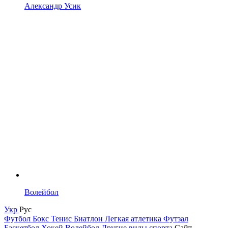
Александр Усик
Волейбол
Укр
Рус
Футбол
Бокс
Тенис
Биатлон
Легкая атлетика
Футзал
Баскетбол
Хокей
Волейбол
Другие виды спорта
Сайт