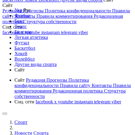
Сайт
Укр
Рус
Редакция
Прогнозы
Политика конфиденциальности
Правила
Футбол
сайту
Контакты
Правила комментирования
Редакционная
Бокс
политика
Структура собственности
Тенис
Соц. сети
Биатлон
facebook
x
youtube
instagram
telegram
viber
Легкая атлетика
Футзал
Баскетбол
Хокей
Волейбол
Другие виды спорта
Сайт
Сайт
Редакция
Прогнозы
Политика
конфиденциальности
Правила сайту
Контакты
Правила
комментирования
Редакционная политика
Структура
собственности
Соц. сети
facebook
x
youtube
instagram
telegram
viber
Спорт
Новости Cпорта