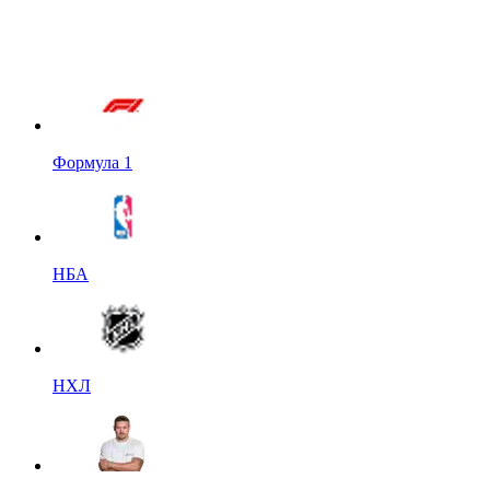
Формула 1
НБА
НХЛ