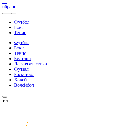
+
1
обране
Футбол
Бокс
Тенис
Футбол
Бокс
Тенис
Биатлон
Легкая атлетика
Футзал
Баскетбол
Хокей
Волейбол
топ