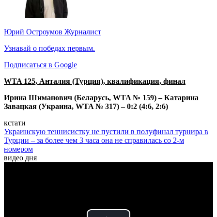
Юрий Остроумов
Журналист
Узнавай о победах первым.
Подписаться в Google
WTA 125, Анталия (Турция), квалификация, финал
Ирина Шиманович (Беларусь, WTA № 159) – Катарина
Завацкая (Украина, WTA № 317) – 0:2 (4:6, 2:6)
кстати
Украинскую теннисистку не пустили в полуфинал турнира в
Турции – за более чем 3 часа она не справилась со 2-м
номером
видео дня