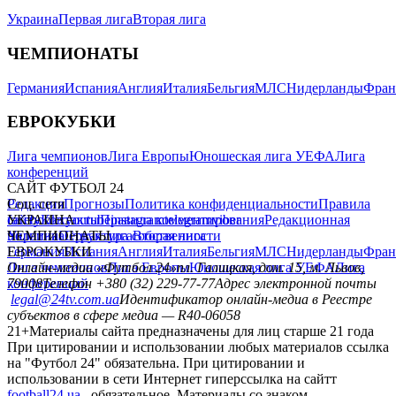
Украина
Первая лига
Вторая лига
ЧЕМПИОНАТЫ
Германия
Испания
Англия
Италия
Бельгия
МЛС
Нидерланды
Фран
ЕВРОКУБКИ
Лига чемпионов
Лига Европы
Юношеская лига УЕФА
Лига
конференций
САЙТ ФУТБОЛ 24
Редакция
Соц. сети
Прогнозы
Политика конфиденциальности
Правила
сайту
facebook
УКРАИНА
Контакты
x
youtube
Правила комментирования
instagram
telegram
viber
Редакционная
политика
Украина
ЧЕМПИОНАТЫ
Первая лига
Структура собственности
Вторая лига
Германия
ЕВРОКУБКИ
Испания
Англия
Италия
Бельгия
МЛС
Нидерланды
Фран
Лига чемпионов
Онлайн-медиа «Футбол 24»
Лига Европы
пл. Галицкая, дом. 15, м. Львов,
Юношеская лига УЕФА
Лига
конференций
79008
Телефон +380 (32) 229-77-77
Адрес электронной почты
legal@24tv.com.ua
Идентификатор онлайн-медиа в Реестре
субъектов в сфере медиа — R40-06058
21+
Материалы сайта предназначены для лиц старше 21 года
При цитировании и использовании любых материалов ссылка
на "Футбол 24" обязательна. При цитировании и
использовании в сети Интернет гиперссылка на сайтт
football24.ua
обязательное. Материалы со знаком