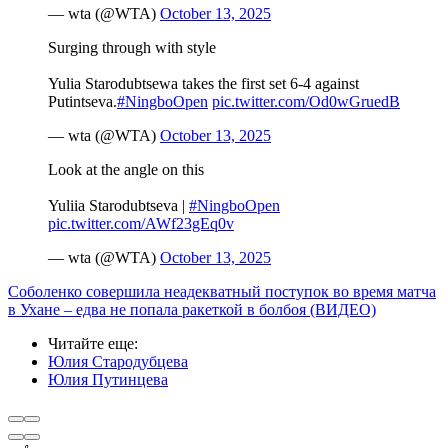
— wta (@WTA)
October 13, 2025
Surging through with style ️
Yulia Starodubtsewa takes the first set 6-4 against
Putintseva.
#NingboOpen
pic.twitter.com/Od0wGruedB
— wta (@WTA)
October 13, 2025
Look at the angle on this ‍
Yuliia Starodubtseva |
#NingboOpen
pic.twitter.com/AWf23gEq0v
— wta (@WTA)
October 13, 2025
Соболенко совершила неадекватный поступок во время матча
в Ухане – едва не попала ракеткой в болбоя (ВИДЕО)
Читайте еще
:
Юлия Стародубцева
Юлия Путинцева