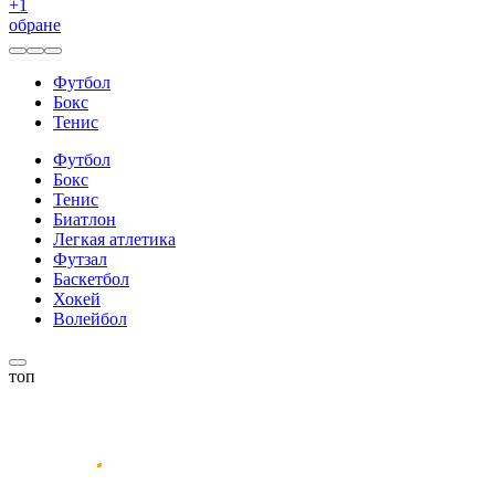
+
1
обране
Футбол
Бокс
Тенис
Футбол
Бокс
Тенис
Биатлон
Легкая атлетика
Футзал
Баскетбол
Хокей
Волейбол
топ