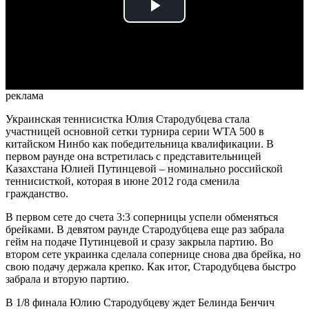
Play
Video
реклама
Украинская теннисистка Юлия Стародубцева стала
участницей основной сетки турнира серии WTA 500 в
китайском Нинбо как победительница квалификации. В
первом раунде она встретилась с представительницей
Казахстана Юлией Путинцевой – номинально российской
теннисисткой, которая в июне 2012 года сменила
гражданство.
В первом сете до счета 3:3 соперницы успели обменяться
брейками. В девятом раунде Стародубцева еще раз забрала
гейм на подаче Путинцевой и сразу закрыла партию. Во
втором сете украинка сделала сопернице снова два брейка, но
свою подачу держала крепко. Как итог, Стародубцева быстро
забрала и вторую партию.
В 1/8 финала Юлию Стародубцеву ждет Белинда Бенчич