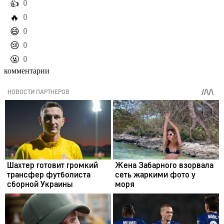
️👍
0
️🔥
0
️😄
0
️😢
0
️🤬
0
комментарии