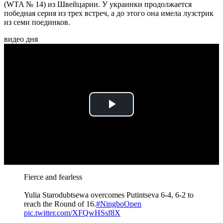
(WTA № 14) из Швейцарии. У украинки продолжается
победная серия из трех встреч, а до этого она имела лузстрик
из семи поединков.
видео дня
Play
Video
Fierce and fearless
Yulia Starodubtsewa overcomes Putintseva 6-4, 6-2 to
reach the Round of 16.
#NingboOpen
pic.twitter.com/XFQwHSsf8X