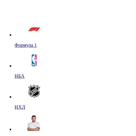
Формула 1
НБА
НХЛ