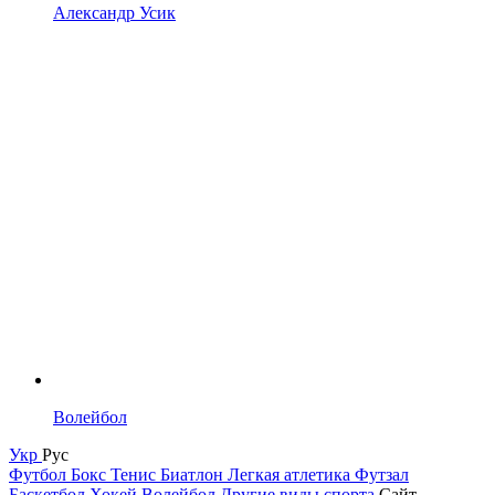
Александр Усик
Волейбол
Укр
Рус
Футбол
Бокс
Тенис
Биатлон
Легкая атлетика
Футзал
Баскетбол
Хокей
Волейбол
Другие виды спорта
Сайт