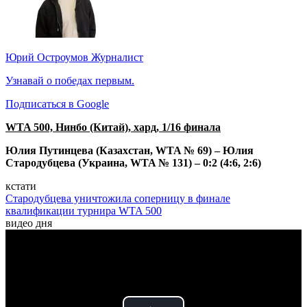
Юрий Остроумов
Журналист
Узнавай о победах первым.
Подписаться в Google
WTA 500, Нинбо (Китай), хард, 1/16 финала
Юлия Путинцева (Казахстан, WTA № 69) – Юлия
Стародубцева (Украина, WTA № 131) – 0:2 (4:6, 2:6)
кстати
Стародубцева уничтожила соперницу в финале
квалификации турнира WTA 500
видео дня