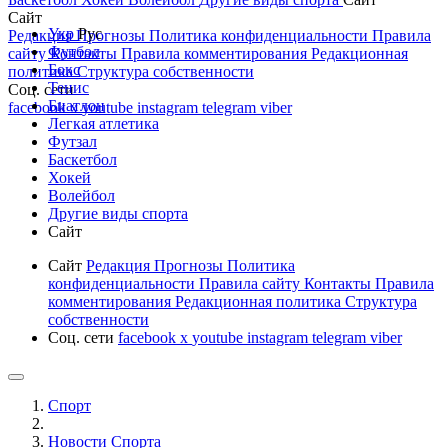
Сайт
Укр
Рус
Редакция
Прогнозы
Политика конфиденциальности
Правила
Футбол
сайту
Контакты
Правила комментирования
Редакционная
Бокс
политика
Структура собственности
Тенис
Соц. сети
Биатлон
facebook
x
youtube
instagram
telegram
viber
Легкая атлетика
Футзал
Баскетбол
Хокей
Волейбол
Другие виды спорта
Сайт
Сайт
Редакция
Прогнозы
Политика
конфиденциальности
Правила сайту
Контакты
Правила
комментирования
Редакционная политика
Структура
собственности
Соц. сети
facebook
x
youtube
instagram
telegram
viber
Спорт
Новости Cпорта