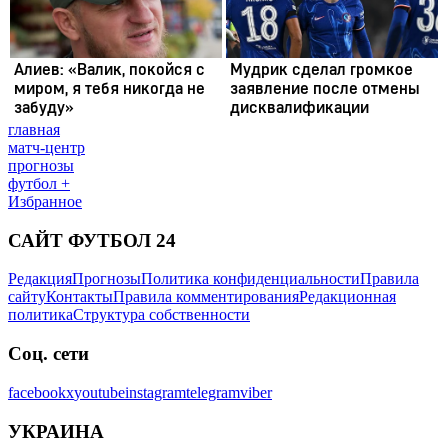
главная
матч-центр
прогнозы
футбол +
Избранное
САЙТ ФУТБОЛ 24
Редакция
Прогнозы
Политика конфиденциальности
Правила
сайту
Контакты
Правила комментирования
Редакционная
политика
Структура собственности
Соц. сети
facebook
x
youtube
instagram
telegram
viber
УКРАИНА