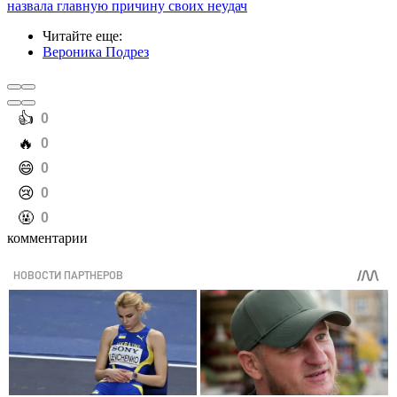
назвала главную причину своих неудач
Читайте еще
:
Вероника Подрез
️👍
0
️🔥
0
️😄
0
️😢
0
️🤬
0
комментарии