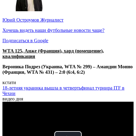
Юрий Остроумов
Журналист
Хочешь видеть наши футбольные новости чаще?
Подписаться в Google
WTA 125, Анже (Франция), хард (помещение),
квалификация
Вероника Подрез (Украина, WTA № 299) – Амандин Монно
(Франция, WTA № 431) – 2:0 (6:4, 6:2)
кстати
18-летняя украинка вышла в четвертьфинал турнира ITF в
Чехии
видео дня