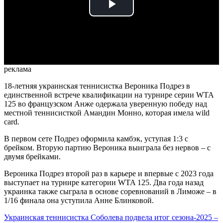
Play
Video
реклама
18-летняя украинская теннисистка Вероника Подрез в
единственной встрече квалификации на турнире серии WTA
125 во французском Анже одержала уверенную победу над
местной теннисисткой Амандин Монно, которая имела wild
card.
В первом сете Подрез оформила камбэк, уступая 1:3 с
брейком. Вторую партию Вероника выиграла без нервов – с
двумя брейками.
Вероника Подрез второй раз в карьере и впервые с 2023 года
выступает на турнире категории WTA 125. Два года назад
украинка также сыграла в основе соревнований в Лиможе – в
1/16 финала она уступила Анне Блинковой.
Украинская теннисистка Соболева подвела итог сезона-2025 –