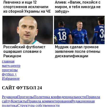
главная
матч-центр
прогнозы
футбол +
Избранное
САЙТ ФУТБОЛ 24
Редакция
Прогнозы
Политика конфиденциальности
Правила
сайту
Контакты
Правила комментирования
Редакционная
политика
Структура собственности