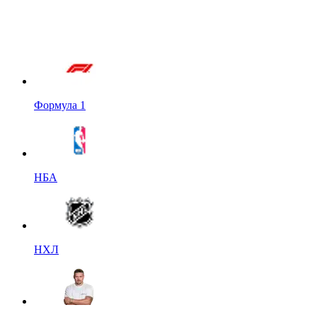
Формула 1
НБА
НХЛ