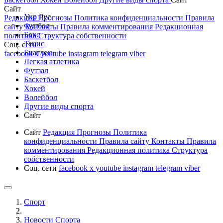
Сайт
Укр
Рус
Редакция
Прогнозы
Политика конфиденциальности
Правила
Футбол
сайту
Контакты
Правила комментирования
Редакционная
Бокс
политика
Структура собственности
Тенис
Соц. сети
Биатлон
facebook
x
youtube
instagram
telegram
viber
Легкая атлетика
Футзал
Баскетбол
Хокей
Волейбол
Другие виды спорта
Сайт
Сайт
Редакция
Прогнозы
Политика
конфиденциальности
Правила сайту
Контакты
Правила
комментирования
Редакционная политика
Структура
собственности
Соц. сети
facebook
x
youtube
instagram
telegram
viber
Спорт
Новости Cпорта