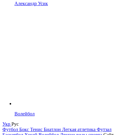
Александр Усик
Волейбол
Укр
Рус
Футбол
Бокс
Тенис
Биатлон
Легкая атлетика
Футзал
Баскетбол
Хокей
Волейбол
Другие виды спорта
Сайт