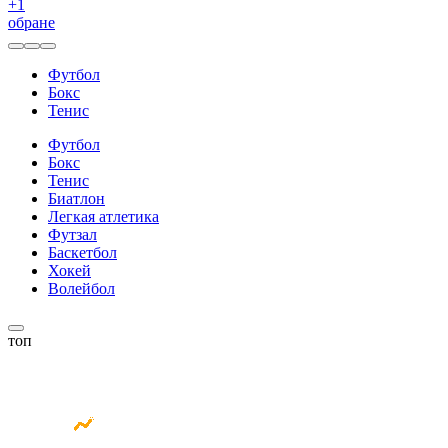
+
1
обране
Футбол
Бокс
Тенис
Футбол
Бокс
Тенис
Биатлон
Легкая атлетика
Футзал
Баскетбол
Хокей
Волейбол
топ