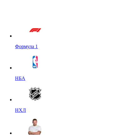
Формула 1
НБА
НХЛ