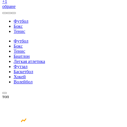
+
1
обране
Футбол
Бокс
Тенис
Футбол
Бокс
Тенис
Биатлон
Легкая атлетика
Футзал
Баскетбол
Хокей
Волейбол
топ