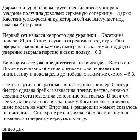
Дарья Снигур в первом круге престижного турнира в
Мадриде получила довольно серьезную соперницу – Дарью
Касаткину, экс-россиянку, которая сейчас выступает под
флагом Австралии.
Первый сет начался непросто для украинки – Касаткина
повела 3:1, но Снигур сумела переломить ход игры. Она
оформила мощный камбэк, выиграла пять геймов подряд и
уверенно закрыла партию в свою пользу – 6:3.
Во втором сете уже предпочтительнее выглядела Касаткина.
После нескольких обменов брейками она перехватила
инициативу и довела дело до победы с таким же счетом – 6:3.
Третья партия превратилась в настоящий триллер. Снигур
быстро сделала брейк и захватила преимущество, однако в
середине сета позволила сопернице отыграться. В девятом
гейме украинка снова взяла подачу Касаткиной и получила
шанс подать на матч. Впрочем, в решающий момент сказалось
напряжение – Снигур не реализовала свою возможность и
позволила сопернице вернуться в игру.
видео дня