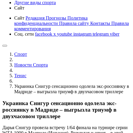
Другие виды спорта
Сайт
Сайт
Редакция
Прогнозы
Политика
конфиденциальности
Правила сайту
Контакты
Правила
комментирования
Соц. сети
facebook
x
youtube
instagram
telegram
viber
Спорт
Новости Cпорта
Тенис
Украинка Снигур сенсационно одолела экс-россиянку в
Мадриде – выгрызла триумф в двухчасовом триллере
Украинка Снигур сенсационно одолела экс-
россиянку в Мадриде – выгрызла триумф в
двухчасовом триллере
Дарья Снигур провела встречу 1/64 финала на турнире серии
WTA 1000 в Мадриде (Испания). Результат и отчет – в этой