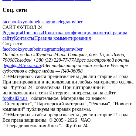
Соц. сети
facebook
x
youtube
instagram
telegram
viber
САЙТ ФУТБОЛ 24
Редакция
Прогнозы
Политика конфиденциальности
Правила
сайту
Контакты
Правила комментирования
Соц. сети
facebook
x
youtube
instagram
telegram
viber
Онлайн-медиа «Футбол 24»
пл. Галицкая, дом. 15, м. Львов,
79008
Телефон +380 (32) 229-77-77
Адрес электронной почты
legal@24tv.com.ua
Идентификатор онлайн-медиа в Реестре
субъектов в сфере медиа — R40-06058
21+
Материалы сайта предназначены для лиц старше 21 года
При цитировании и использовании любых материалов ссылка
на "Футбол 24" обязательна. При цитировании и
использовании в сети Интернет гиперссылка на сайтт
football24.ua
обязательное. Материалы со знаком
"Спецпроект", "Партнерский материал", "Реклама", "Новости
компаний" публикуем на правах рекламы.
21+
Материалы сайта предназначены для лиц старше 21 года
Все права защищены. © 2005 -
2026
, ЧАО
"Телерадиокомпания Люкс". "Футбол 24".