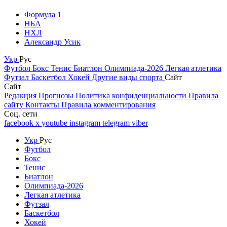
Формула 1
НБА
НХЛ
Александр Усик
Укр
Рус
Футбол
Бокс
Тенис
Биатлон
Олимпиада-2026
Легкая атлетика
Футзал
Баскетбол
Хокей
Другие виды спорта
Сайт
Сайт
Редакция
Прогнозы
Политика конфиденциальности
Правила
сайту
Контакты
Правила комментирования
Соц. сети
facebook
x
youtube
instagram
telegram
viber
Укр
Рус
Футбол
Бокс
Тенис
Биатлон
Олимпиада-2026
Легкая атлетика
Футзал
Баскетбол
Хокей