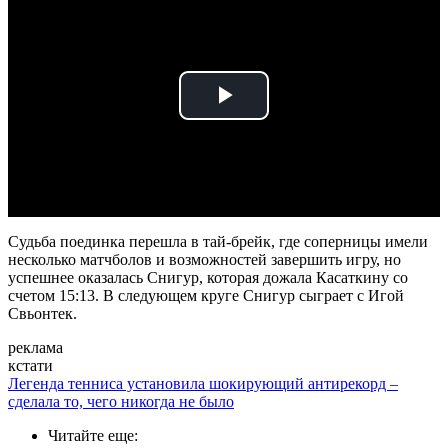
Play
Video
Судьба поединка перешла в тай-брейк, где соперницы имели
несколько матчболов и возможностей завершить игру, но
успешнее оказалась Снигур, которая дожала Касаткину со
счетом 15:13. В следующем круге Снигур сыграет с Игой
Свьонтек.
реклама
кстати
Легенда тенниса установила шокирующий антирекорд –
сделала то, чего никогда не было
Читайте еще
: