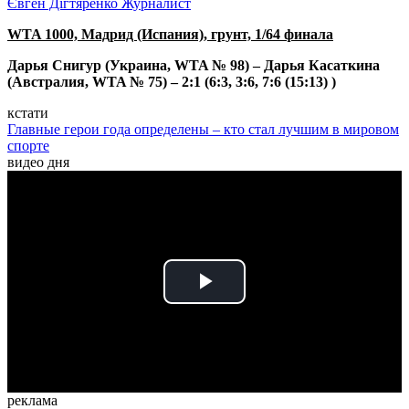
Євген Дігтяренко
Журналист
WTA 1000, Мадрид (Испания), грунт, 1/64 финала
Дарья Снигур (Украина, WTA № 98) – Дарья Касаткина
(Австралия, WTA № 75)
– 2:1 (6:3, 3:6, 7:6 (15:13) )
кстати
Главные герои года определены – кто стал лучшим в мировом
спорте
видео дня
Play
Video
реклама