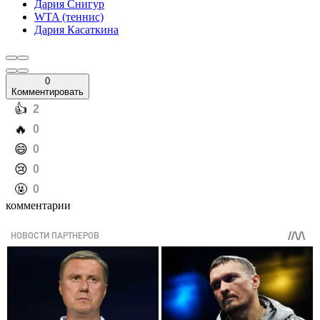
Дария Снигур
WTA (теннис)
Дария Касаткина
0
Комментировать
️👍
2
️🔥
0
️😄
0
️😢
0
️🤬
0
комментарии