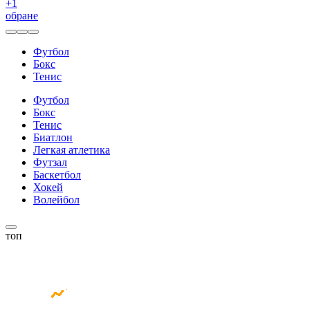
+
1
обране
Футбол
Бокс
Тенис
Футбол
Бокс
Тенис
Биатлон
Легкая атлетика
Футзал
Баскетбол
Хокей
Волейбол
топ