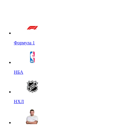
Формула 1
НБА
НХЛ