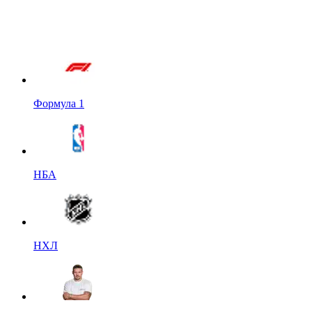
Формула 1
НБА
НХЛ