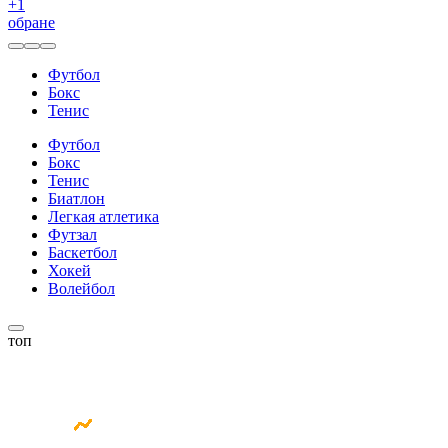
+
1
обране
Футбол
Бокс
Тенис
Футбол
Бокс
Тенис
Биатлон
Легкая атлетика
Футзал
Баскетбол
Хокей
Волейбол
топ