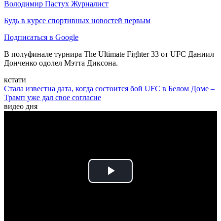
Володимир Пастух
Журналист
Будь в курсе спортивных новостей первым
Подписаться в Google
В полуфинале турнира The Ultimate Fighter 33 от UFC Даниил
Донченко одолел Мэтта Диксона.
кстати
Стала известна дата, когда состоится бой UFC в Белом Доме –
Трамп уже дал свое согласие
видео дня
Play
Video