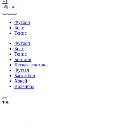
+
1
обране
Футбол
Бокс
Тенис
Футбол
Бокс
Тенис
Биатлон
Легкая атлетика
Футзал
Баскетбол
Хокей
Волейбол
топ