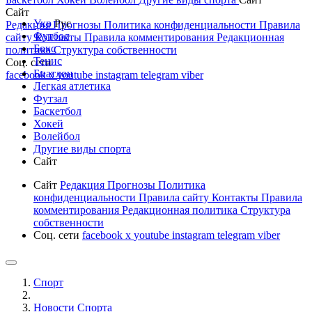
Сайт
Укр
Рус
Редакция
Прогнозы
Политика конфиденциальности
Правила
Футбол
сайту
Контакты
Правила комментирования
Редакционная
Бокс
политика
Структура собственности
Тенис
Соц. сети
Биатлон
facebook
x
youtube
instagram
telegram
viber
Легкая атлетика
Футзал
Баскетбол
Хокей
Волейбол
Другие виды спорта
Сайт
Сайт
Редакция
Прогнозы
Политика
конфиденциальности
Правила сайту
Контакты
Правила
комментирования
Редакционная политика
Структура
собственности
Соц. сети
facebook
x
youtube
instagram
telegram
viber
Спорт
Новости Cпорта