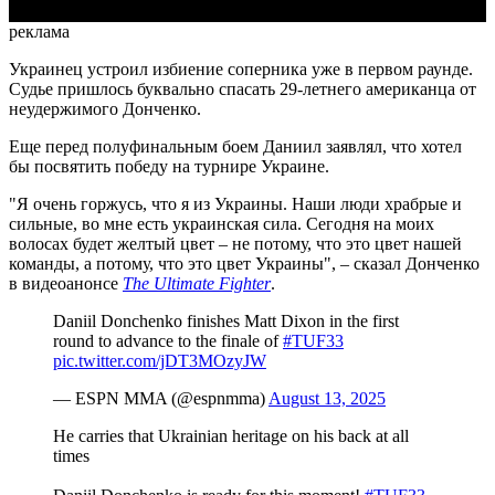
реклама
Украинец устроил избиение соперника уже в первом раунде.
Судье пришлось буквально спасать 29-летнего американца от
неудержимого Донченко.
Еще перед полуфинальным боем Даниил заявлял, что хотел
бы посвятить победу на турнире Украине.
"Я очень горжусь, что я из Украины. Наши люди храбрые и
сильные, во мне есть украинская сила. Сегодня на моих
волосах будет желтый цвет – не потому, что это цвет нашей
команды, а потому, что это цвет Украины", – сказал Донченко
в видеоанонсе
The Ultimate Fighter
.
Daniil Donchenko finishes Matt Dixon in the first
round to advance to the finale of
#TUF33
pic.twitter.com/jDT3MOzyJW
— ESPN MMA (@espnmma)
August 13, 2025
He carries that Ukrainian heritage on his back at all
times