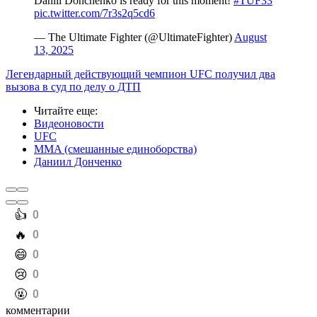
Daniil Donchenko is ready for this moment!
#TUF33
pic.twitter.com/7r3s2q5cd6
— The Ultimate Fighter (@UltimateFighter)
August
13, 2025
Легендарный действующий чемпион UFC получил два
вызова в суд по делу о ДТП
Читайте еще
:
Видеоновости
UFC
MMA (смешанные единоборства)
Даниил Донченко
️👍
0
️🔥
0
️😄
0
️😢
0
️🤬
0
комментарии