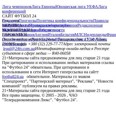
Лига чемпионов
Лига Европы
Юношеская лига УЕФА
Лига
конференций
САЙТ ФУТБОЛ 24
Редакция
Соц. сети
Прогнозы
Политика конфиденциальности
Правила
сайту
facebook
УКРАИНА
Контакты
x
youtube
Правила комментирования
instagram
telegram
viber
Редакционная
политика
Украина
ЧЕМПИОНАТЫ
Первая лига
Структура собственности
Вторая лига
Германия
ЕВРОКУБКИ
Испания
Англия
Италия
Бельгия
МЛС
Нидерланды
Фран
Лига чемпионов
Онлайн-медиа «Футбол 24»
Лига Европы
пл. Галицкая, дом. 15, м. Львов,
Юношеская лига УЕФА
Лига
конференций
79008
Телефон +380 (32) 229-77-77
Адрес электронной почты
legal@24tv.com.ua
Идентификатор онлайн-медиа в Реестре
субъектов в сфере медиа — R40-06058
21+
Материалы сайта предназначены для лиц старше 21 года
При цитировании и использовании любых материалов ссылка
на "Футбол 24" обязательна. При цитировании и
использовании в сети Интернет гиперссылка на сайтт
football24.ua
обязательное. Материалы со знаком
"Спецпроект", "Партнерский материал", "Реклама", "Новости
компаний" публикуем на правах рекламы.
21+
Материалы сайта предназначены для лиц старше 21 года
Все права защищены. © 2005 -
2026
, ЧАО
"Телерадиокомпания Люкс". "Футбол 24".