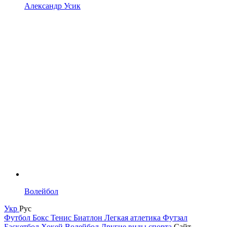
Александр Усик
Волейбол
Укр
Рус
Футбол
Бокс
Тенис
Биатлон
Легкая атлетика
Футзал
Баскетбол
Хокей
Волейбол
Другие виды спорта
Сайт