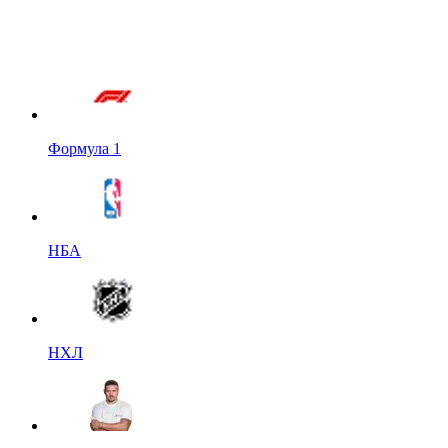
Формула 1
НБА
НХЛ