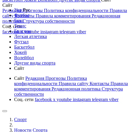
Сайт
Укр
Рус
Редакция
Прогнозы
Политика конфиденциальности
Правила
Футбол
сайту
Контакты
Правила комментирования
Редакционная
Бокс
политика
Структура собственности
Тенис
Соц. сети
Биатлон
facebook
x
youtube
instagram
telegram
viber
Легкая атлетика
Футзал
Баскетбол
Хокей
Волейбол
Другие виды спорта
Сайт
Сайт
Редакция
Прогнозы
Политика
конфиденциальности
Правила сайту
Контакты
Правила
комментирования
Редакционная политика
Структура
собственности
Соц. сети
facebook
x
youtube
instagram
telegram
viber
Спорт
Новости Cпорта