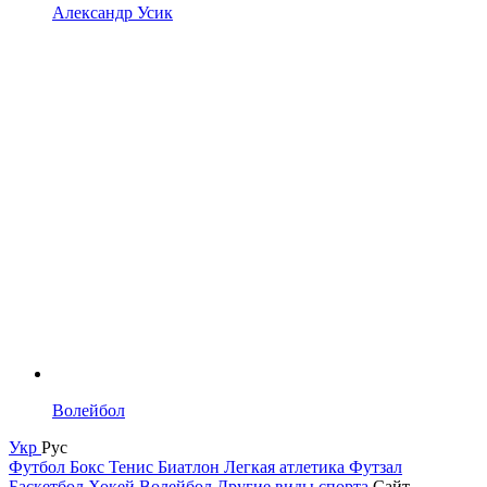
Александр Усик
Волейбол
Укр
Рус
Футбол
Бокс
Тенис
Биатлон
Легкая атлетика
Футзал
Баскетбол
Хокей
Волейбол
Другие виды спорта
Сайт