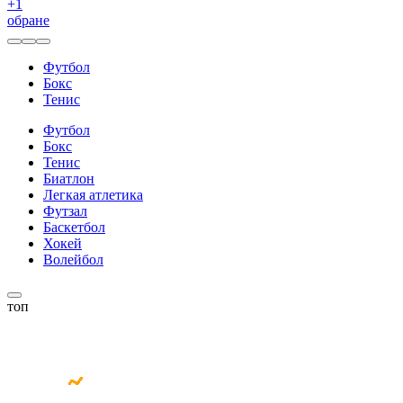
+
1
обране
Футбол
Бокс
Тенис
Футбол
Бокс
Тенис
Биатлон
Легкая атлетика
Футзал
Баскетбол
Хокей
Волейбол
топ