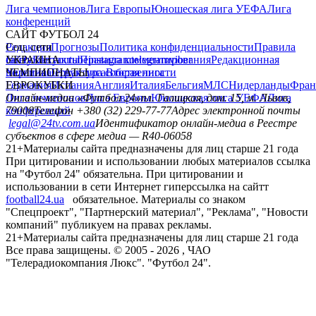
Лига чемпионов
Лига Европы
Юношеская лига УЕФА
Лига
конференций
САЙТ ФУТБОЛ 24
Редакция
Соц. сети
Прогнозы
Политика конфиденциальности
Правила
сайту
facebook
УКРАИНА
Контакты
x
youtube
Правила комментирования
instagram
telegram
viber
Редакционная
политика
Украина
ЧЕМПИОНАТЫ
Первая лига
Структура собственности
Вторая лига
Германия
ЕВРОКУБКИ
Испания
Англия
Италия
Бельгия
МЛС
Нидерланды
Фран
Лига чемпионов
Онлайн-медиа «Футбол 24»
Лига Европы
пл. Галицкая, дом. 15, м. Львов,
Юношеская лига УЕФА
Лига
конференций
79008
Телефон +380 (32) 229-77-77
Адрес электронной почты
legal@24tv.com.ua
Идентификатор онлайн-медиа в Реестре
субъектов в сфере медиа — R40-06058
21+
Материалы сайта предназначены для лиц старше 21 года
При цитировании и использовании любых материалов ссылка
на "Футбол 24" обязательна. При цитировании и
использовании в сети Интернет гиперссылка на сайтт
football24.ua
обязательное. Материалы со знаком
"Спецпроект", "Партнерский материал", "Реклама", "Новости
компаний" публикуем на правах рекламы.
21+
Материалы сайта предназначены для лиц старше 21 года
Все права защищены. © 2005 -
2026
, ЧАО
"Телерадиокомпания Люкс". "Футбол 24".