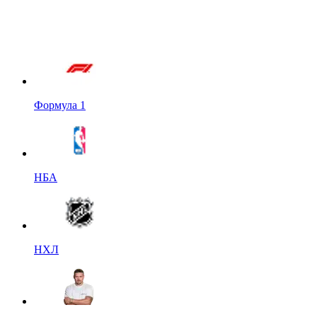
Формула 1
НБА
НХЛ