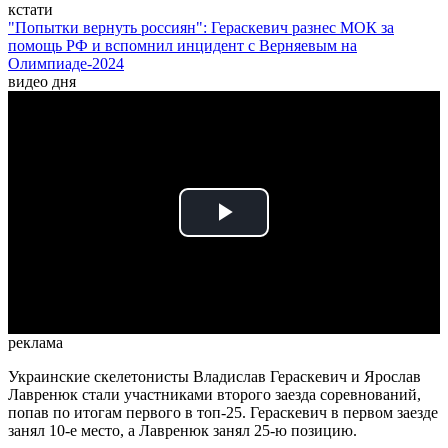
кстати
"Попытки вернуть россиян": Гераскевич разнес МОК за
помощь РФ и вспомнил инцидент с Верняевым на
Олимпиаде-2024
видео дня
Play
Video
реклама
Украинские скелетонисты Владислав Гераскевич и Ярослав
Лавренюк стали участниками второго заезда соревнований,
попав по итогам первого в топ-25. Гераскевич в первом заезде
занял 10-е место, а Лавренюк занял 25-ю позицию.