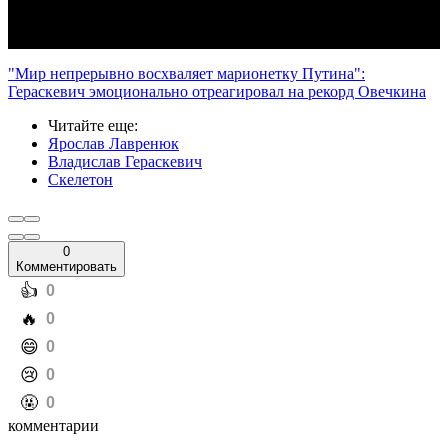
"Мир непрерывно восхваляет марионетку Путина":
Гераскевич эмоционально отреагировал на рекорд Овечкина
Читайте еще
:
Ярослав Лавренюк
Владислав Гераскевич
Скелетон
0
Комментировать
️👍
0
️🔥
0
️😄
0
️😢
0
️🤬
0
комментарии