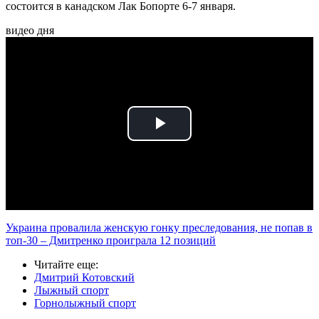
состоится в канадском Лак Бопорте 6-7 января.
видео дня
Play
Video
Украина провалила женскую гонку преследования, не попав в
топ-30 – Дмитренко проиграла 12 позиций
Читайте еще
:
Дмитрий Котовский
Лыжный спорт
Горнолыжный спорт