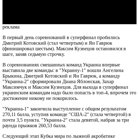
Video
реклама
В первый день соревнований в суперфинал пробились
Дмитрий Котовский (стал четвертым) и Ян Гаврюк
(финишировал шестым). Максим Кузнецов остановился в
шаге, заняв седьмую строчку.
В соревнованиях смешанных команд Украина впервые
выставила две команды: в "Украину-1" вошли Ангелина
Брыкина, Дмитрий Котовский и Ян Гаврюк, а команду
"Украина-2" сформировали Диана Яблонская, Захар
Максимчук и Максим Кузнецов. Для выхода в суперфинал
украинским командам надо было попасть в топ-4, впрочем это
достижение никому не покорилось.
"Украина-1" закончила выступление с общим результатом
270,11 балла, уступив команде "США-2" (стала четвертой) в
почти 3,5 пункта. "Украина-2" стала девятой, набрав за три
раунда прыжков 260,53 балла.
Следующий этап Кубка мира по лыжной акробатике