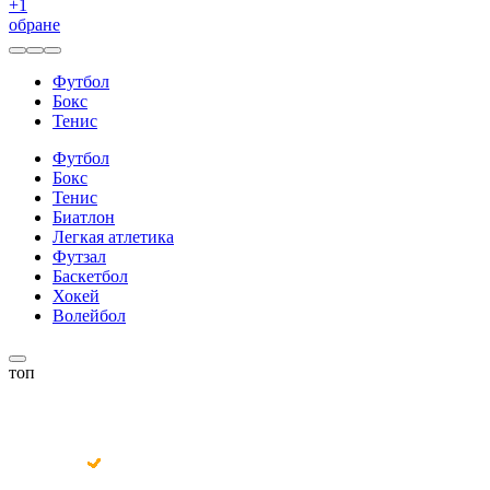
+
1
обране
Футбол
Бокс
Тенис
Футбол
Бокс
Тенис
Биатлон
Легкая атлетика
Футзал
Баскетбол
Хокей
Волейбол
топ