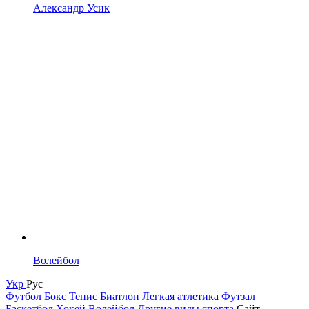
Александр Усик
Волейбол
Укр
Рус
Футбол
Бокс
Тенис
Биатлон
Легкая атлетика
Футзал
Баскетбол
Хокей
Волейбол
Другие виды спорта
Сайт