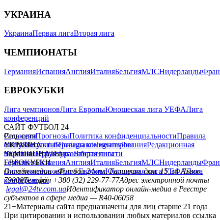
УКРАИНА
Украина
Первая лига
Вторая лига
ЧЕМПИОНАТЫ
Германия
Испания
Англия
Италия
Бельгия
МЛС
Нидерланды
Фран
ЕВРОКУБКИ
Лига чемпионов
Лига Европы
Юношеская лига УЕФА
Лига
конференций
САЙТ ФУТБОЛ 24
Редакция
Соц. сети
Прогнозы
Политика конфиденциальности
Правила
сайту
facebook
УКРАИНА
Контакты
x
youtube
Правила комментирования
instagram
telegram
viber
Редакционная
политика
Украина
ЧЕМПИОНАТЫ
Первая лига
Структура собственности
Вторая лига
Германия
ЕВРОКУБКИ
Испания
Англия
Италия
Бельгия
МЛС
Нидерланды
Фран
Лига чемпионов
Онлайн-медиа «Футбол 24»
Лига Европы
пл. Галицкая, дом. 15, м. Львов,
Юношеская лига УЕФА
Лига
конференций
79008
Телефон +380 (32) 229-77-77
Адрес электронной почты
legal@24tv.com.ua
Идентификатор онлайн-медиа в Реестре
субъектов в сфере медиа — R40-06058
21+
Материалы сайта предназначены для лиц старше 21 года
При цитировании и использовании любых материалов ссылка