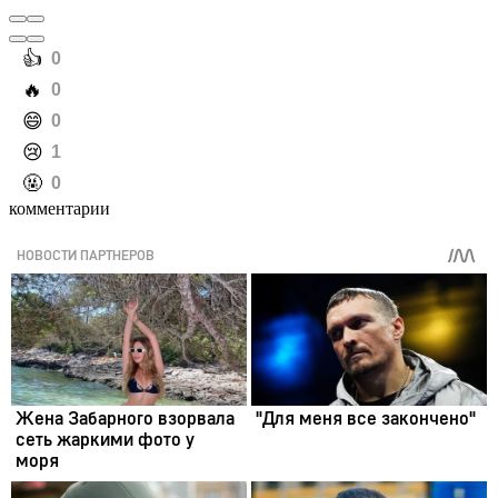
️👍
0
️🔥
0
️😄
0
️😢
1
️🤬
0
комментарии