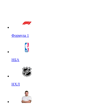
Формула 1
НБА
НХЛ