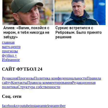
главная
матч-центр
прогнозы
футбол +
Избранное
САЙТ ФУТБОЛ 24
Редакция
Прогнозы
Политика конфиденциальности
Правила
сайту
Контакты
Правила комментирования
Редакционная
политика
Структура собственности
Соц. сети
facebook
x
youtube
instagram
telegram
viber