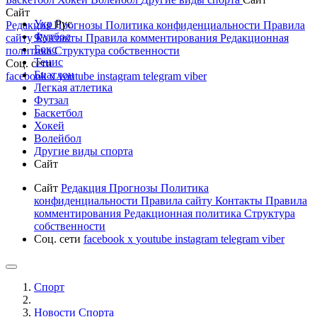
Сайт
Укр
Рус
Редакция
Прогнозы
Политика конфиденциальности
Правила
Футбол
сайту
Контакты
Правила комментирования
Редакционная
Бокс
политика
Структура собственности
Тенис
Соц. сети
Биатлон
facebook
x
youtube
instagram
telegram
viber
Легкая атлетика
Футзал
Баскетбол
Хокей
Волейбол
Другие виды спорта
Сайт
Сайт
Редакция
Прогнозы
Политика
конфиденциальности
Правила сайту
Контакты
Правила
комментирования
Редакционная политика
Структура
собственности
Соц. сети
facebook
x
youtube
instagram
telegram
viber
Спорт
Новости Cпорта