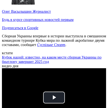
Олег Васылышин
Журналист
Будь в курсе спортивных новостей первым
Подписаться в Google
Сборная Украины впервые в истории выступила в смешанном
командном турнире Кубка мира по лыжной акробатике двумя
составами, сообщает
Суспільне Спорт
.
кстати
Кубок наций: известно, на каком месте сборная Украины по
биатлону завершит 2025 год
видео дня
Play