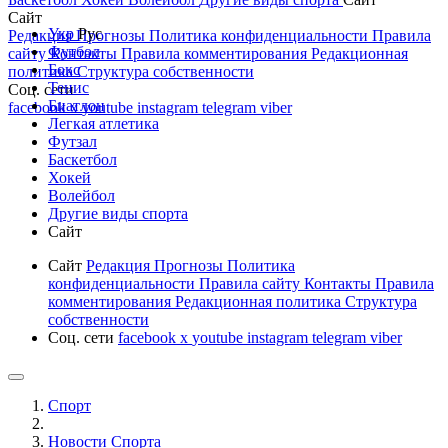
Сайт
Укр
Рус
Редакция
Прогнозы
Политика конфиденциальности
Правила
Футбол
сайту
Контакты
Правила комментирования
Редакционная
Бокс
политика
Структура собственности
Тенис
Соц. сети
Биатлон
facebook
x
youtube
instagram
telegram
viber
Легкая атлетика
Футзал
Баскетбол
Хокей
Волейбол
Другие виды спорта
Сайт
Сайт
Редакция
Прогнозы
Политика
конфиденциальности
Правила сайту
Контакты
Правила
комментирования
Редакционная политика
Структура
собственности
Соц. сети
facebook
x
youtube
instagram
telegram
viber
Спорт
Новости Cпорта