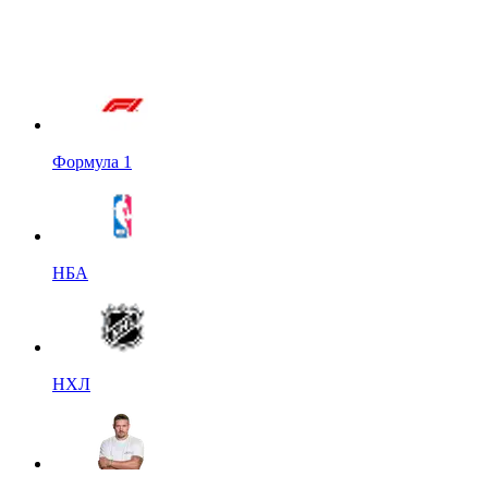
Формула 1
НБА
НХЛ