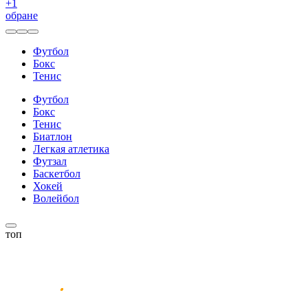
+
1
обране
Футбол
Бокс
Тенис
Футбол
Бокс
Тенис
Биатлон
Легкая атлетика
Футзал
Баскетбол
Хокей
Волейбол
топ