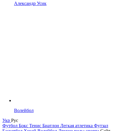
Александр Усик
Волейбол
Укр
Рус
Футбол
Бокс
Тенис
Биатлон
Легкая атлетика
Футзал
Баскетбол
Хокей
Волейбол
Другие виды спорта
Сайт