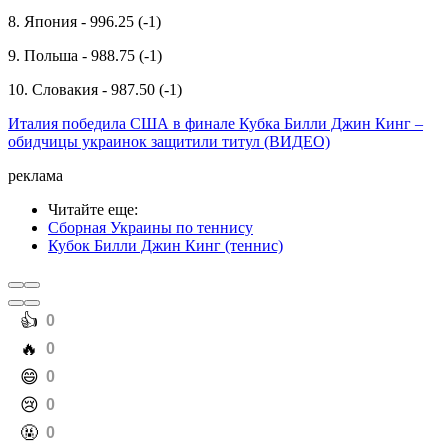
8. Япония - 996.25 (-1)
9. Польша - 988.75 (-1)
10. Словакия - 987.50 (-1)
Италия победила США в финале Кубка Билли Джин Кинг –
обидчицы украинок защитили титул (ВИДЕО)
реклама
Читайте еще
:
Сборная Украины по теннису
Кубок Билли Джин Кинг (теннис)
️👍
0
️🔥
0
️😄
0
️😢
0
️🤬
0