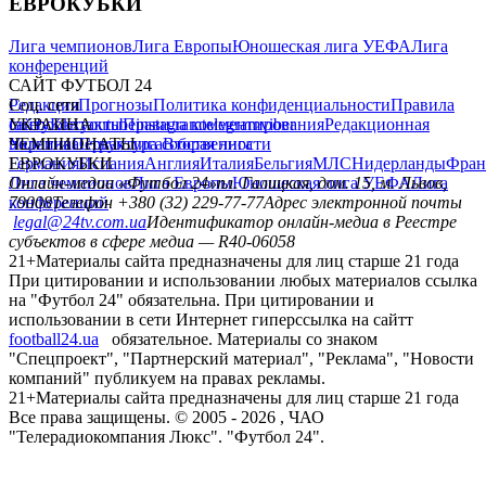
ЕВРОКУБКИ
Лига чемпионов
Лига Европы
Юношеская лига УЕФА
Лига
конференций
САЙТ ФУТБОЛ 24
Редакция
Соц. сети
Прогнозы
Политика конфиденциальности
Правила
сайту
facebook
УКРАИНА
Контакты
x
youtube
Правила комментирования
instagram
telegram
viber
Редакционная
политика
Украина
ЧЕМПИОНАТЫ
Первая лига
Структура собственности
Вторая лига
Германия
ЕВРОКУБКИ
Испания
Англия
Италия
Бельгия
МЛС
Нидерланды
Фран
Лига чемпионов
Онлайн-медиа «Футбол 24»
Лига Европы
пл. Галицкая, дом. 15, м. Львов,
Юношеская лига УЕФА
Лига
конференций
79008
Телефон +380 (32) 229-77-77
Адрес электронной почты
legal@24tv.com.ua
Идентификатор онлайн-медиа в Реестре
субъектов в сфере медиа — R40-06058
21+
Материалы сайта предназначены для лиц старше 21 года
При цитировании и использовании любых материалов ссылка
на "Футбол 24" обязательна. При цитировании и
использовании в сети Интернет гиперссылка на сайтт
football24.ua
обязательное. Материалы со знаком
"Спецпроект", "Партнерский материал", "Реклама", "Новости
компаний" публикуем на правах рекламы.
21+
Материалы сайта предназначены для лиц старше 21 года
Все права защищены. © 2005 -
2026
, ЧАО
"Телерадиокомпания Люкс". "Футбол 24".