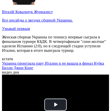
Віталій Ковальчук
Журналист
Все инсайды о звездах сборной Украины.
Узнавай первым
Женская сборная Украины по теннису впервые сыграла в
финальном турнире КБДК. В четвертьфинале "сине-желтые"
одолели Испанию (2:0), но в следующей стадии уступили
Италии, которая в итоге выиграла турнир.
кстати
Украина проиграла пару Италии и не вышла в финал Кубка
Билли Джин Кинг
видео дня
Play