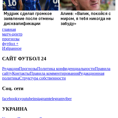
главная
матч-центр
прогнозы
футбол +
Избранное
САЙТ ФУТБОЛ 24
Редакция
Прогнозы
Политика конфиденциальности
Правила
сайту
Контакты
Правила комментирования
Редакционная
политика
Структура собственности
Соц. сети
facebook
x
youtube
instagram
telegram
viber
УКРАИНА