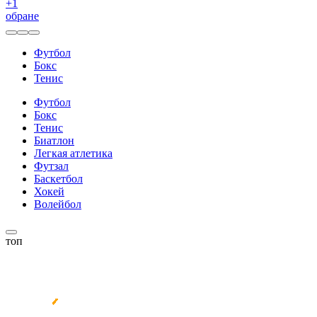
+
1
обране
Футбол
Бокс
Тенис
Футбол
Бокс
Тенис
Биатлон
Легкая атлетика
Футзал
Баскетбол
Хокей
Волейбол
топ