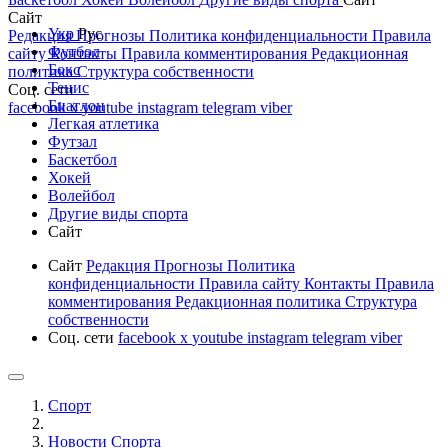
Сайт
Укр
Рус
Редакция
Прогнозы
Политика конфиденциальности
Правила
Футбол
сайту
Контакты
Правила комментирования
Редакционная
Бокс
политика
Структура собственности
Тенис
Соц. сети
Биатлон
facebook
x
youtube
instagram
telegram
viber
Легкая атлетика
Футзал
Баскетбол
Хокей
Волейбол
Другие виды спорта
Сайт
Сайт
Редакция
Прогнозы
Политика
конфиденциальности
Правила сайту
Контакты
Правила
комментирования
Редакционная политика
Структура
собственности
Соц. сети
facebook
x
youtube
instagram
telegram
viber
Спорт
Новости Cпорта