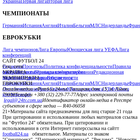
Украина
Первая лига
Вторая лига
ЧЕМПИОНАТЫ
Германия
Испания
Англия
Италия
Бельгия
МЛС
Нидерланды
Фран
ЕВРОКУБКИ
Лига чемпионов
Лига Европы
Юношеская лига УЕФА
Лига
конференций
САЙТ ФУТБОЛ 24
Редакция
Соц. сети
Прогнозы
Политика конфиденциальности
Правила
сайту
facebook
УКРАИНА
Контакты
x
youtube
Правила комментирования
instagram
telegram
viber
Редакционная
политика
Украина
ЧЕМПИОНАТЫ
Первая лига
Структура собственности
Вторая лига
Германия
ЕВРОКУБКИ
Испания
Англия
Италия
Бельгия
МЛС
Нидерланды
Фран
Лига чемпионов
Онлайн-медиа «Футбол 24»
Лига Европы
пл. Галицкая, дом. 15, м. Львов,
Юношеская лига УЕФА
Лига
конференций
79008
Телефон +380 (32) 229-77-77
Адрес электронной почты
legal@24tv.com.ua
Идентификатор онлайн-медиа в Реестре
субъектов в сфере медиа — R40-06058
21+
Материалы сайта предназначены для лиц старше 21 года
При цитировании и использовании любых материалов ссылка
на "Футбол 24" обязательна. При цитировании и
использовании в сети Интернет гиперссылка на сайтт
football24.ua
обязательное. Материалы со знаком
"Спецпроект", "Партнерский материал", "Реклама", "Новости