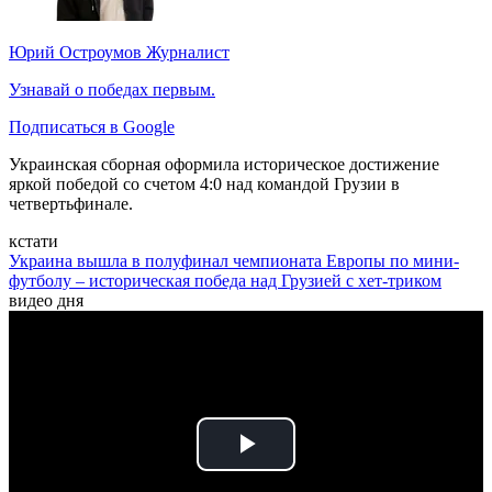
Юрий Остроумов
Журналист
Узнавай о победах первым.
Подписаться в Google
Украинская сборная оформила историческое достижение
яркой победой со счетом 4:0 над командой Грузии в
четвертьфинале.
кстати
Украина вышла в полуфинал чемпионата Европы по мини-
футболу – историческая победа над Грузией с хет-триком
видео дня
Play