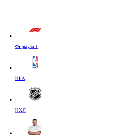
Формула 1
НБА
НХЛ