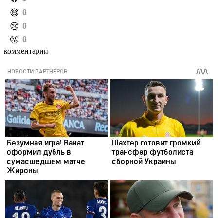
️😄
0
️😢
0
️🤬
0
комментарии