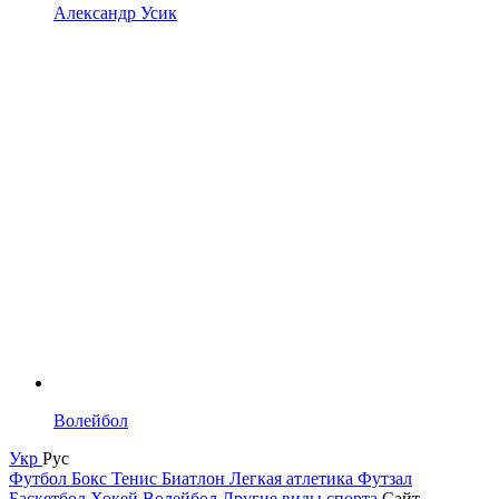
Александр Усик
Волейбол
Укр
Рус
Футбол
Бокс
Тенис
Биатлон
Легкая атлетика
Футзал
Баскетбол
Хокей
Волейбол
Другие виды спорта
Сайт