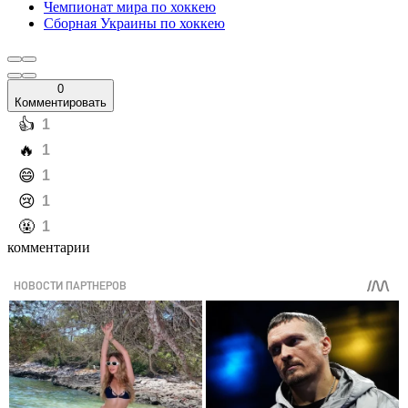
Чемпионат мира по хоккею
Сборная Украины по хоккею
0
Комментировать
️👍
1
️🔥
1
️😄
1
️😢
1
️🤬
1
комментарии