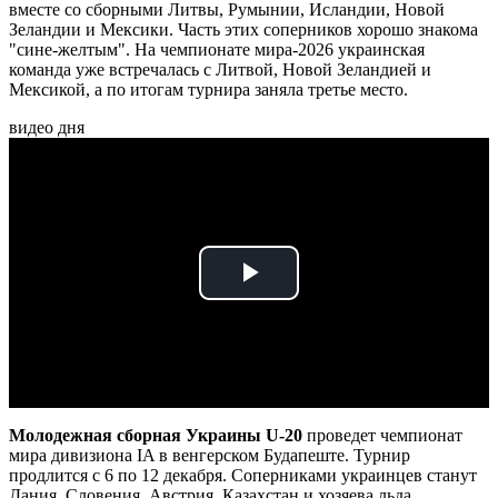
вместе со сборными Литвы, Румынии, Исландии, Новой
Зеландии и Мексики. Часть этих соперников хорошо знакома
"сине-желтым". На чемпионате мира-2026 украинская
команда уже встречалась с Литвой, Новой Зеландией и
Мексикой, а по итогам турнира заняла третье место.
видео дня
Play
Video
Молодежная сборная Украины U-20
проведет чемпионат
мира дивизиона IA в венгерском Будапеште. Турнир
продлится с 6 по 12 декабря. Соперниками украинцев станут
Дания, Словения, Австрия, Казахстан и хозяева льда.