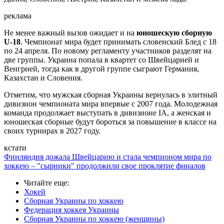
реклама
Не менее важный вызов ожидает и на
юношескую сборную
U-18
. Чемпионат мира будет принимать словенский Блед с 18
по 24 апреля. По новому регламенту участников разделят на
две группы. Украина попала в квартет со Швейцарией и
Венгрией, тогда как в другой группе сыграют Германия,
Казахстан и Словения.
Отметим, что мужская сборная Украины вернулась в элитный
дивизион чемпионата мира впервые с 2007 года. Молодежная
команда продолжает выступать в дивизионе IA, а женская и
юношеская сборные будут бороться за повышение в классе на
своих турнирах в 2027 году.
кстати
Финляндия дожала Швейцарию и стала чемпионом мира по
хоккею – "сырники" продолжили свое проклятие финалов
Читайте еще
:
Хокей
Сборная Украины по хоккею
Федерация хоккея Украины
Сборная Украины по хоккею (женщины)