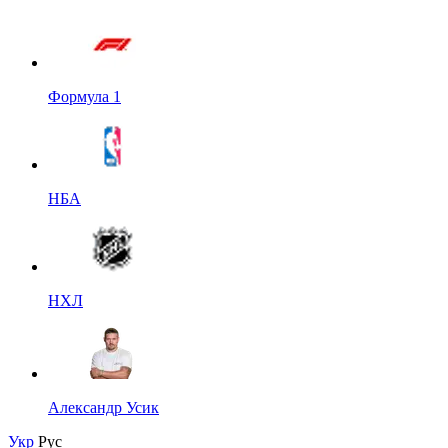
Формула 1
НБА
НХЛ
Александр Усик
Укр
Рус