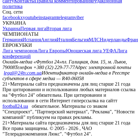
сайту
Контакты
Правила комментирования
Редакционная
политика
Соц. сети
facebook
x
youtube
instagram
telegram
viber
УКРАИНА
Украина
Первая лига
Вторая лига
ЧЕМПИОНАТЫ
Германия
Испания
Англия
Италия
Бельгия
МЛС
Нидерланды
Фран
ЕВРОКУБКИ
Лига чемпионов
Лига Европы
Юношеская лига УЕФА
Лига
конференций
Онлайн-медиа «Футбол 24»
пл. Галицкая, дом. 15, м. Львов,
79008
Телефон +380 (32) 229-77-77
Адрес электронной почты
legal@24tv.com.ua
Идентификатор онлайн-медиа в Реестре
субъектов в сфере медиа — R40-06058
21+
Материалы сайта предназначены для лиц старше 21 года
При цитировании и использовании любых материалов ссылка
на "Футбол 24" обязательна. При цитировании и
использовании в сети Интернет гиперссылка на сайтт
football24.ua
обязательное. Материалы со знаком
"Спецпроект", "Партнерский материал", "Реклама", "Новости
компаний" публикуем на правах рекламы.
21+
Материалы сайта предназначены для лиц старше 21 года
Все права защищены. © 2005 -
2026
, ЧАО
"Телерадиокомпания Люкс". "Футбол 24".