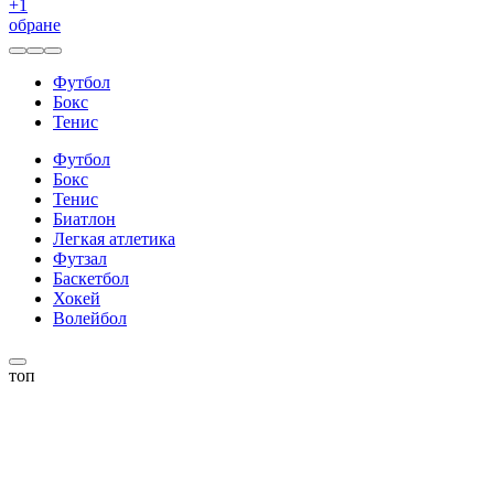
+
1
обране
Футбол
Бокс
Тенис
Футбол
Бокс
Тенис
Биатлон
Легкая атлетика
Футзал
Баскетбол
Хокей
Волейбол
топ