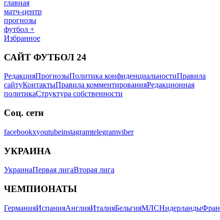
главная
матч-центр
прогнозы
футбол +
Избранное
САЙТ ФУТБОЛ 24
Редакция
Прогнозы
Политика конфиденциальности
Правила
сайту
Контакты
Правила комментирования
Редакционная
политика
Структура собственности
Соц. сети
facebook
x
youtube
instagram
telegram
viber
УКРАИНА
Украина
Первая лига
Вторая лига
ЧЕМПИОНАТЫ
Германия
Испания
Англия
Италия
Бельгия
МЛС
Нидерланды
Фран