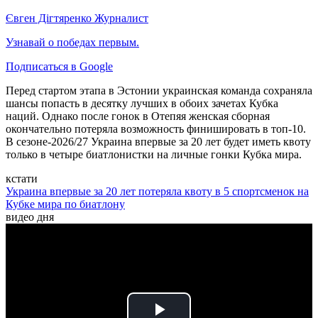
Євген Дігтяренко
Журналист
Узнавай о победах первым.
Подписаться в Google
Перед стартом этапа в Эстонии украинская команда сохраняла
шансы попасть в десятку лучших в обоих зачетах Кубка
наций. Однако после гонок в Отепяя женская сборная
окончательно потеряла возможность финишировать в топ-10.
В сезоне-2026/27 Украина впервые за 20 лет будет иметь квоту
только в четыре биатлонистки на личные гонки Кубка мира.
кстати
Украина впервые за 20 лет потеряла квоту в 5 спортсменок на
Кубке мира по биатлону
видео дня