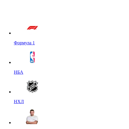
Формула 1
НБА
НХЛ