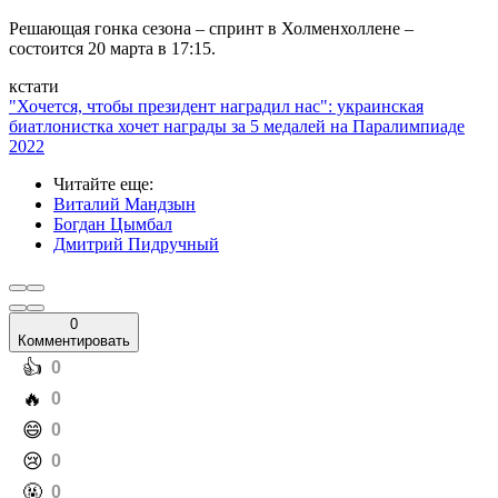
Решающая гонка сезона – спринт в Холменхоллене –
состоится 20 марта в 17:15.
кстати
"Хочется, чтобы президент наградил нас": украинская
биатлонистка хочет награды за 5 медалей на Паралимпиаде
2022
Читайте еще
:
Виталий Мандзын
Богдан Цымбал
Дмитрий Пидручный
0
Комментировать
️👍
0
️🔥
0
️😄
0
️😢
0
️🤬
0