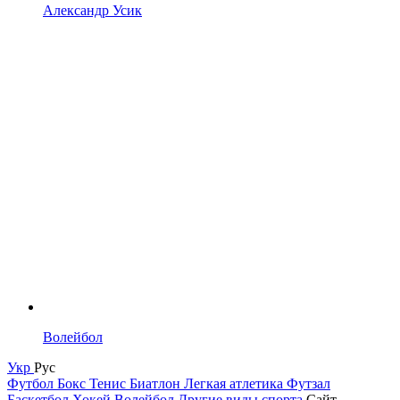
Александр Усик
Волейбол
Укр
Рус
Футбол
Бокс
Тенис
Биатлон
Легкая атлетика
Футзал
Баскетбол
Хокей
Волейбол
Другие виды спорта
Сайт