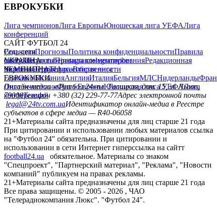
ЕВРОКУБКИ
Лига чемпионов
Лига Европы
Юношеская лига УЕФА
Лига
конференций
САЙТ ФУТБОЛ 24
Редакция
Соц. сети
Прогнозы
Политика конфиденциальности
Правила
сайту
facebook
УКРАИНА
Контакты
x
youtube
Правила комментирования
instagram
telegram
viber
Редакционная
политика
Украина
ЧЕМПИОНАТЫ
Первая лига
Структура собственности
Вторая лига
Германия
ЕВРОКУБКИ
Испания
Англия
Италия
Бельгия
МЛС
Нидерланды
Фран
Лига чемпионов
Онлайн-медиа «Футбол 24»
Лига Европы
пл. Галицкая, дом. 15, м. Львов,
Юношеская лига УЕФА
Лига
конференций
79008
Телефон +380 (32) 229-77-77
Адрес электронной почты
legal@24tv.com.ua
Идентификатор онлайн-медиа в Реестре
субъектов в сфере медиа — R40-06058
21+
Материалы сайта предназначены для лиц старше 21 года
При цитировании и использовании любых материалов ссылка
на "Футбол 24" обязательна. При цитировании и
использовании в сети Интернет гиперссылка на сайтт
football24.ua
обязательное. Материалы со знаком
"Спецпроект", "Партнерский материал", "Реклама", "Новости
компаний" публикуем на правах рекламы.
21+
Материалы сайта предназначены для лиц старше 21 года
Все права защищены. © 2005 -
2026
, ЧАО
"Телерадиокомпания Люкс". "Футбол 24".