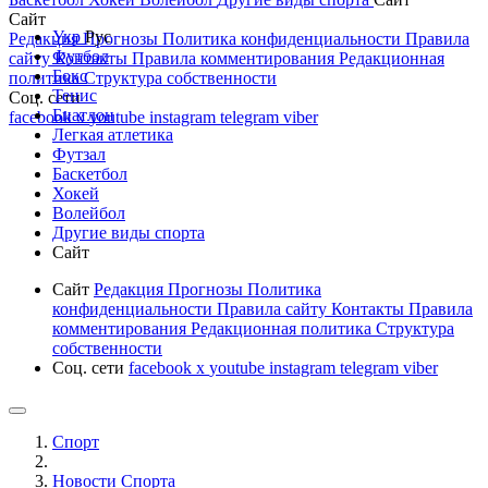
Сайт
Укр
Рус
Редакция
Прогнозы
Политика конфиденциальности
Правила
Футбол
сайту
Контакты
Правила комментирования
Редакционная
Бокс
политика
Структура собственности
Тенис
Соц. сети
Биатлон
facebook
x
youtube
instagram
telegram
viber
Легкая атлетика
Футзал
Баскетбол
Хокей
Волейбол
Другие виды спорта
Сайт
Сайт
Редакция
Прогнозы
Политика
конфиденциальности
Правила сайту
Контакты
Правила
комментирования
Редакционная политика
Структура
собственности
Соц. сети
facebook
x
youtube
instagram
telegram
viber
Спорт
Новости Cпорта