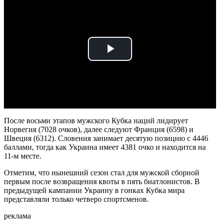
Play
Video
После восьми этапов мужского Кубка наций лидирует
Норвегия (7028 очков), далее следуют Франция (6598) и
Швеция (6312). Словения занимает десятую позицию с 4446
баллами, тогда как Украина имеет 4381 очко и находится на
11-м месте.
Отметим, что нынешний сезон стал для мужской сборной
первым после возвращения квоты в пять биатлонистов. В
предыдущей кампании Украину в гонках Кубка мира
представляли только четверо спортсменов.
реклама