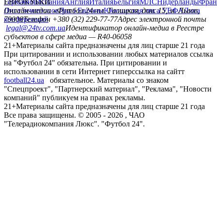
Германия
ЕВРОКУБКИ
Испания
Англия
Италия
Бельгия
МЛС
Нидерланды
Фран
Лига чемпионов
Онлайн-медиа «Футбол 24»
Лига Европы
пл. Галицкая, дом. 15, м. Львов,
Юношеская лига УЕФА
Лига
конференций
79008
Телефон +380 (32) 229-77-77
Адрес электронной почты
legal@24tv.com.ua
Идентификатор онлайн-медиа в Реестре
субъектов в сфере медиа — R40-06058
21+
Материалы сайта предназначены для лиц старше 21 года
При цитировании и использовании любых материалов ссылка
на "Футбол 24" обязательна. При цитировании и
использовании в сети Интернет гиперссылка на сайтт
football24.ua
обязательное. Материалы со знаком
"Спецпроект", "Партнерский материал", "Реклама", "Новости
компаний" публикуем на правах рекламы.
21+
Материалы сайта предназначены для лиц старше 21 года
Все права защищены. © 2005 -
2026
, ЧАО
"Телерадиокомпания Люкс". "Футбол 24".