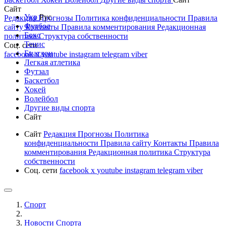
Сайт
Укр
Рус
Редакция
Прогнозы
Политика конфиденциальности
Правила
Футбол
сайту
Контакты
Правила комментирования
Редакционная
Бокс
политика
Структура собственности
Тенис
Соц. сети
Биатлон
facebook
x
youtube
instagram
telegram
viber
Легкая атлетика
Футзал
Баскетбол
Хокей
Волейбол
Другие виды спорта
Сайт
Сайт
Редакция
Прогнозы
Политика
конфиденциальности
Правила сайту
Контакты
Правила
комментирования
Редакционная политика
Структура
собственности
Соц. сети
facebook
x
youtube
instagram
telegram
viber
Спорт
Новости Cпорта