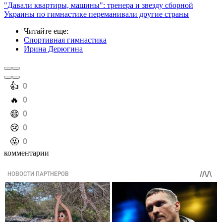
"Давали квартиры, машины": тренера и звезду сборной
Украины по гимнастике переманивали другие страны
Читайте еще
:
Спортивная гимнастика
Ирина Дерюгина
️👍
0
️🔥
0
️😄
0
️😢
0
️🤬
0
комментарии