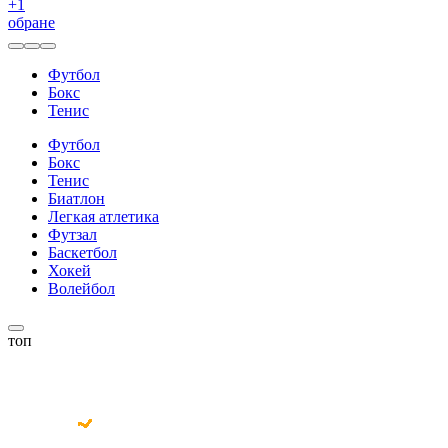
+
1
обране
Футбол
Бокс
Тенис
Футбол
Бокс
Тенис
Биатлон
Легкая атлетика
Футзал
Баскетбол
Хокей
Волейбол
топ