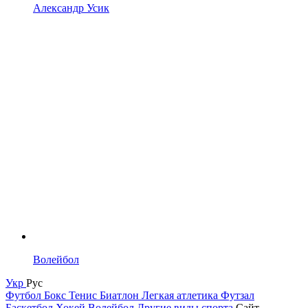
Александр Усик
Волейбол
Укр
Рус
Футбол
Бокс
Тенис
Биатлон
Легкая атлетика
Футзал
Баскетбол
Хокей
Волейбол
Другие виды спорта
Сайт