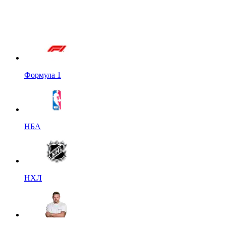
Формула 1
НБА
НХЛ