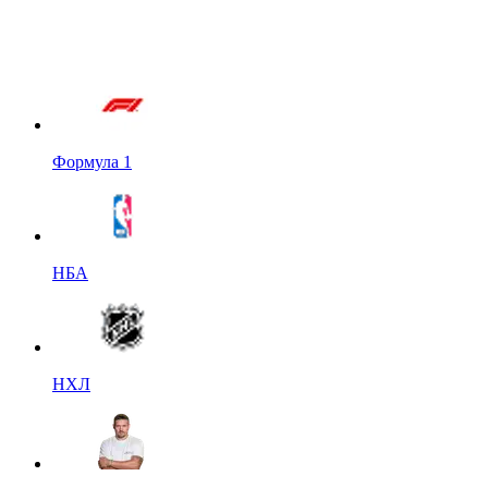
Формула 1
НБА
НХЛ