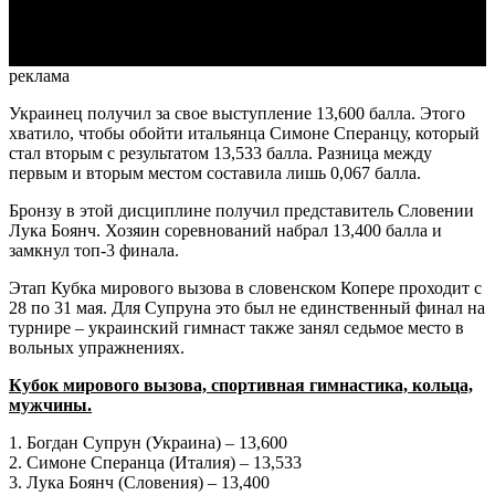
Video
реклама
Украинец получил за свое выступление 13,600 балла. Этого
хватило, чтобы обойти итальянца Симоне Сперанцу, который
стал вторым с результатом 13,533 балла. Разница между
первым и вторым местом составила лишь 0,067 балла.
Бронзу в этой дисциплине получил представитель Словении
Лука Боянч. Хозяин соревнований набрал 13,400 балла и
замкнул топ-3 финала.
Этап Кубка мирового вызова в словенском Копере проходит с
28 по 31 мая. Для Супруна это был не единственный финал на
турнире – украинский гимнаст также занял седьмое место в
вольных упражнениях.
Кубок мирового вызова, спортивная гимнастика, кольца,
мужчины.
1. Богдан Супрун (Украина) – 13,600
2. Симоне Сперанца (Италия) – 13,533
3. Лука Боянч (Словения) – 13,400