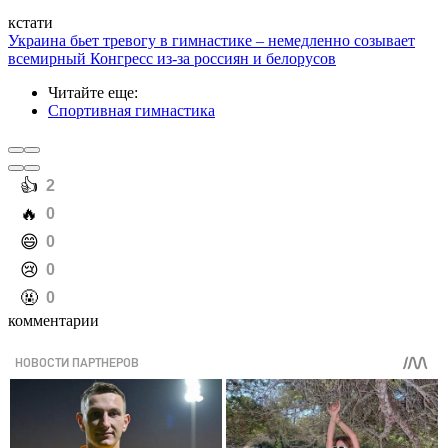
кстати
Украина бьет тревогу в гимнастике – немедленно созывает
всемирный Конгресс из-за россиян и белорусов
Читайте еще
:
Спортивная гимнастика
️👍
2
️🔥
0
️😄
0
️😢
0
️🤬
0
комментарии