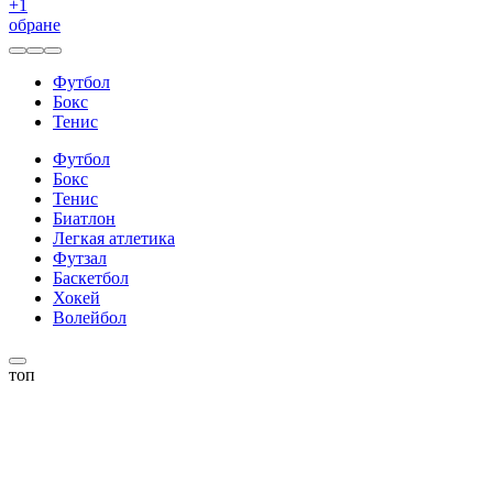
+
1
обране
Футбол
Бокс
Тенис
Футбол
Бокс
Тенис
Биатлон
Легкая атлетика
Футзал
Баскетбол
Хокей
Волейбол
топ