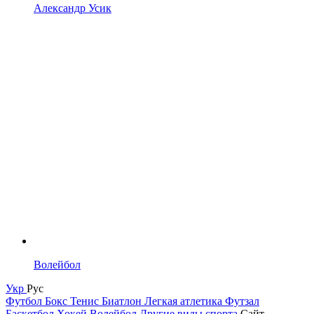
Александр Усик
Волейбол
Укр
Рус
Футбол
Бокс
Тенис
Биатлон
Легкая атлетика
Футзал
Баскетбол
Хокей
Волейбол
Другие виды спорта
Сайт