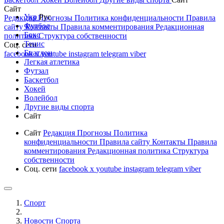
Сайт
Укр
Рус
Редакция
Прогнозы
Политика конфиденциальности
Правила
Футбол
сайту
Контакты
Правила комментирования
Редакционная
Бокс
политика
Структура собственности
Тенис
Соц. сети
Биатлон
facebook
x
youtube
instagram
telegram
viber
Легкая атлетика
Футзал
Баскетбол
Хокей
Волейбол
Другие виды спорта
Сайт
Сайт
Редакция
Прогнозы
Политика
конфиденциальности
Правила сайту
Контакты
Правила
комментирования
Редакционная политика
Структура
собственности
Соц. сети
facebook
x
youtube
instagram
telegram
viber
Спорт
Новости Cпорта