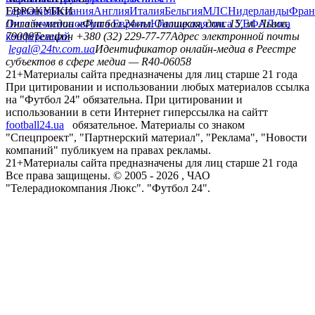
Германия
ЕВРОКУБКИ
Испания
Англия
Италия
Бельгия
МЛС
Нидерланды
Фран
Лига чемпионов
Онлайн-медиа «Футбол 24»
Лига Европы
пл. Галицкая, дом. 15, м. Львов,
Юношеская лига УЕФА
Лига
конференций
79008
Телефон +380 (32) 229-77-77
Адрес электронной почты
legal@24tv.com.ua
Идентификатор онлайн-медиа в Реестре
субъектов в сфере медиа — R40-06058
21+
Материалы сайта предназначены для лиц старше 21 года
При цитировании и использовании любых материалов ссылка
на "Футбол 24" обязательна. При цитировании и
использовании в сети Интернет гиперссылка на сайтт
football24.ua
обязательное. Материалы со знаком
"Спецпроект", "Партнерский материал", "Реклама", "Новости
компаний" публикуем на правах рекламы.
21+
Материалы сайта предназначены для лиц старше 21 года
Все права защищены. © 2005 -
2026
, ЧАО
"Телерадиокомпания Люкс". "Футбол 24".