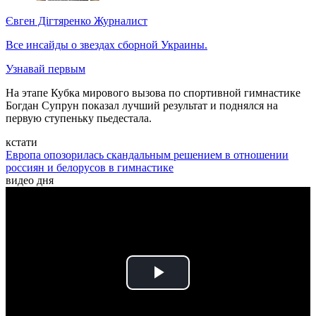
Євген Дігтяренко
Журналист
Все инсайды о звездах сборной Украины.
Узнавай первым
На этапе Кубка мирового вызова по спортивной гимнастике
Богдан Супрун показал лучший результат и поднялся на
первую ступеньку пьедестала.
кстати
Европа опозорилась скандальным решением в отношении
россиян и белорусов в гимнастике
видео дня
Play