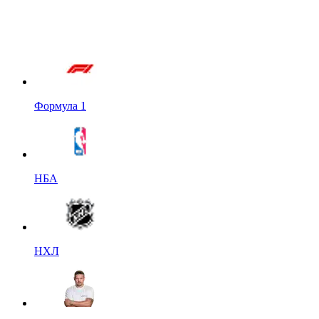
Формула 1
НБА
НХЛ