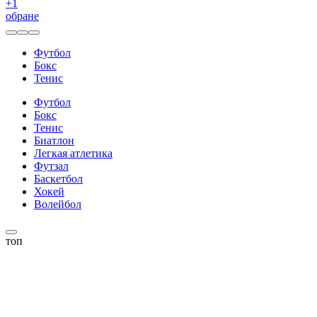
+
1
обране
Футбол
Бокс
Тенис
Футбол
Бокс
Тенис
Биатлон
Легкая атлетика
Футзал
Баскетбол
Хокей
Волейбол
топ