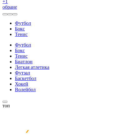
+
1
обране
Футбол
Бокс
Тенис
Футбол
Бокс
Тенис
Биатлон
Легкая атлетика
Футзал
Баскетбол
Хокей
Волейбол
топ