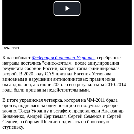
Play
Video
реклама
Как сообщает
Федерация биатлона Украины
, серебряные
награды достались "сине-желтым" после аннулирования
результата сборной России, которая тогда финишировала
второй. В 2020 году CAS признал Евгения Устюгова
виновным в нарушении антидопинговых правил из-за
оксандролона, а в июне 2025-го его результаты за 2010-2014
годы были признаны недействительными.
В итоге украинская четверка, которая на ЧМ-2011 брала
бронзу, поднялась на одну позицию и получила серебро
заочно. Тогда Украину в эстафете представляли Александр
Биланенко, Андрей Дериземля, Сергей Семенов и Сергей
Седнев, а сборная Швеции поднялась на бронзовую
ступеньку.