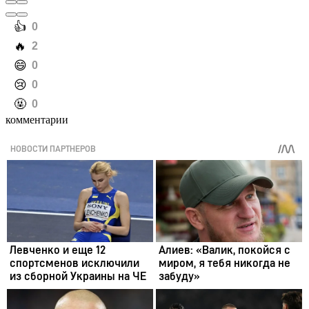
️👍
0
️🔥
2
️😄
0
️😢
0
️🤬
0
комментарии