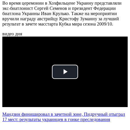
Во время церемонии в Хохфильцене Украину представляли
экс-биатлонист Сергей Семенов и президент Федерации
биатлона Украины Иван Крулько. Также на мероприятии
вручили награду австрийцу Кристофу Зуманну за лучший
результат в зачете масстарта Кубка мира сезона 2009/10.
видео дня
Play
Video
Мандзин финишировал в зачетной зоне, Пидручный отыграл
17 мест: результаты украинцев в гонке преследования