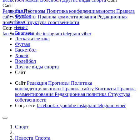
Сайт
Укр
Рус
Редакция
Прогнозы
Политика конфиденциальности
Правила
Футбол
сайту
Контакты
Правила комментирования
Редакционная
Бокс
политика
Структура собственности
Тенис
Соц. сети
Биатлон
facebook
x
youtube
instagram
telegram
viber
Легкая атлетика
Футзал
Баскетбол
Хокей
Волейбол
Другие виды спорта
Сайт
Сайт
Редакция
Прогнозы
Политика
конфиденциальности
Правила сайту
Контакты
Правила
комментирования
Редакционная политика
Структура
собственности
Соц. сети
facebook
x
youtube
instagram
telegram
viber
Спорт
Новости Cпорта