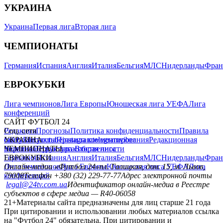
УКРАИНА
Украина
Первая лига
Вторая лига
ЧЕМПИОНАТЫ
Германия
Испания
Англия
Италия
Бельгия
МЛС
Нидерланды
Фран
ЕВРОКУБКИ
Лига чемпионов
Лига Европы
Юношеская лига УЕФА
Лига
конференций
САЙТ ФУТБОЛ 24
Редакция
Соц. сети
Прогнозы
Политика конфиденциальности
Правила
сайту
facebook
УКРАИНА
Контакты
x
youtube
Правила комментирования
instagram
telegram
viber
Редакционная
политика
Украина
ЧЕМПИОНАТЫ
Первая лига
Структура собственности
Вторая лига
Германия
ЕВРОКУБКИ
Испания
Англия
Италия
Бельгия
МЛС
Нидерланды
Фран
Лига чемпионов
Онлайн-медиа «Футбол 24»
Лига Европы
пл. Галицкая, дом. 15, м. Львов,
Юношеская лига УЕФА
Лига
конференций
79008
Телефон +380 (32) 229-77-77
Адрес электронной почты
legal@24tv.com.ua
Идентификатор онлайн-медиа в Реестре
субъектов в сфере медиа — R40-06058
21+
Материалы сайта предназначены для лиц старше 21 года
При цитировании и использовании любых материалов ссылка
на "Футбол 24" обязательна. При цитировании и