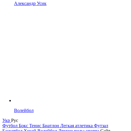
Александр Усик
Волейбол
Укр
Рус
Футбол
Бокс
Тенис
Биатлон
Легкая атлетика
Футзал
Баскетбол
Хокей
Волейбол
Другие виды спорта
Сайт