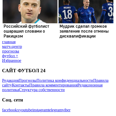
главная
матч-центр
прогнозы
футбол +
Избранное
САЙТ ФУТБОЛ 24
Редакция
Прогнозы
Политика конфиденциальности
Правила
сайту
Контакты
Правила комментирования
Редакционная
политика
Структура собственности
Соц. сети
facebook
x
youtube
instagram
telegram
viber