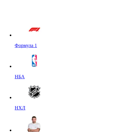
Формула 1
НБА
НХЛ