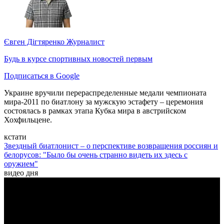
Євген Дігтяренко
Журналист
Будь в курсе спортивных новостей первым
Подписаться в Google
Украине вручили перераспределенные медали чемпионата
мира-2011 по биатлону за мужскую эстафету – церемония
состоялась в рамках этапа Кубка мира в австрийском
Хохфильцене.
кстати
Звездный биатлонист – о перспективе возвращения россиян и
белорусов: "Было бы очень странно видеть их здесь с
оружием"
видео дня