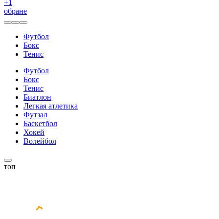
+
1
обране
Футбол
Бокс
Тенис
Футбол
Бокс
Тенис
Биатлон
Легкая атлетика
Футзал
Баскетбол
Хокей
Волейбол
топ