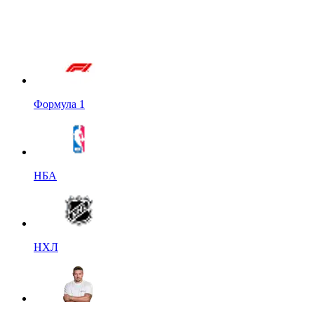
Формула 1
НБА
НХЛ