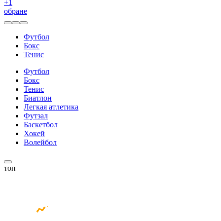
+
1
обране
Футбол
Бокс
Тенис
Футбол
Бокс
Тенис
Биатлон
Легкая атлетика
Футзал
Баскетбол
Хокей
Волейбол
топ