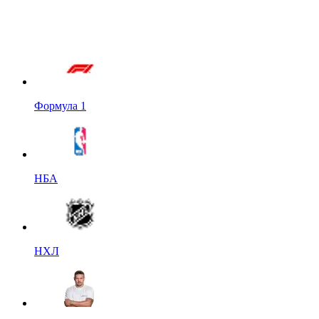
Формула 1
НБА
НХЛ