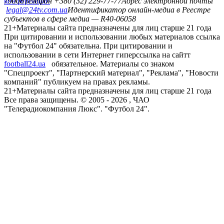
конференций
79008
Телефон +380 (32) 229-77-77
Адрес электронной почты
legal@24tv.com.ua
Идентификатор онлайн-медиа в Реестре
субъектов в сфере медиа — R40-06058
21+
Материалы сайта предназначены для лиц старше 21 года
При цитировании и использовании любых материалов ссылка
на "Футбол 24" обязательна. При цитировании и
использовании в сети Интернет гиперссылка на сайтт
football24.ua
обязательное. Материалы со знаком
"Спецпроект", "Партнерский материал", "Реклама", "Новости
компаний" публикуем на правах рекламы.
21+
Материалы сайта предназначены для лиц старше 21 года
Все права защищены. © 2005 -
2026
, ЧАО
"Телерадиокомпания Люкс". "Футбол 24".