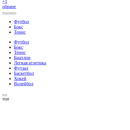
+
1
обране
Футбол
Бокс
Тенис
Футбол
Бокс
Тенис
Биатлон
Легкая атлетика
Футзал
Баскетбол
Хокей
Волейбол
топ