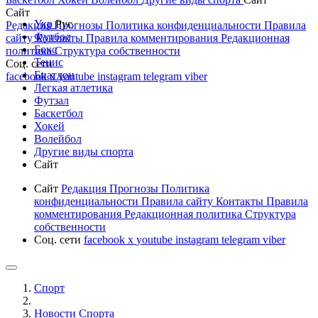
Сайт
Укр
Рус
Редакция
Прогнозы
Политика конфиденциальности
Правила
Футбол
сайту
Контакты
Правила комментирования
Редакционная
Бокс
политика
Структура собственности
Тенис
Соц. сети
Биатлон
facebook
x
youtube
instagram
telegram
viber
Легкая атлетика
Футзал
Баскетбол
Хокей
Волейбол
Другие виды спорта
Сайт
Сайт
Редакция
Прогнозы
Политика
конфиденциальности
Правила сайту
Контакты
Правила
комментирования
Редакционная политика
Структура
собственности
Соц. сети
facebook
x
youtube
instagram
telegram
viber
Спорт
Новости Cпорта