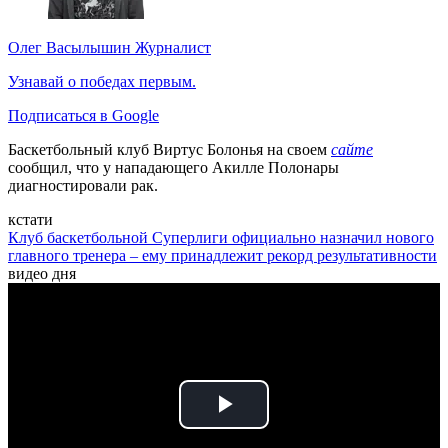
Олег Васылышин
Журналист
Узнавай о победах первым.
Подписаться в Google
Баскетбольный клуб Виртус Болонья на своем
сайте
сообщил, что у нападающего Акилле Полонары
диагностировали рак.
кстати
Клуб баскетбольной Суперлиги официально назначил нового
главного тренера – ему принадлежит рекорд результативности
видео дня
Play