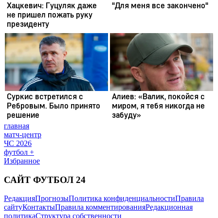
главная
матч-центр
ЧС 2026
футбол +
Избранное
САЙТ ФУТБОЛ 24
Редакция
Прогнозы
Политика конфиденциальности
Правила
сайту
Контакты
Правила комментирования
Редакционная
политика
Структура собственности