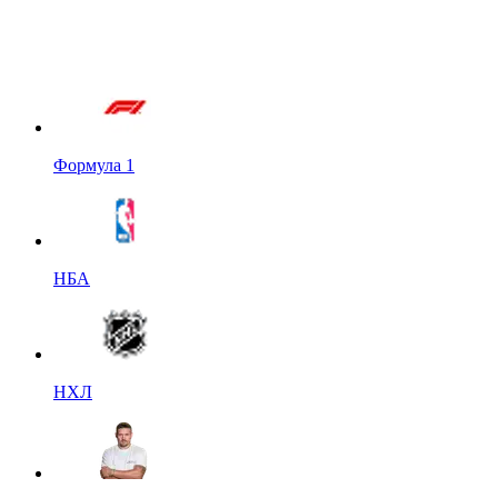
Формула 1
НБА
НХЛ