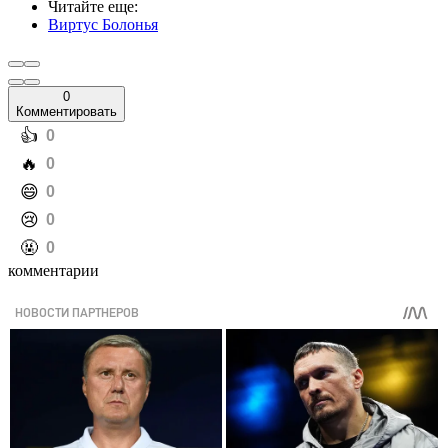
Читайте еще
:
Виртус Болонья
0
Комментировать
️👍
0
️🔥
0
️😄
0
️😢
0
️🤬
0
комментарии