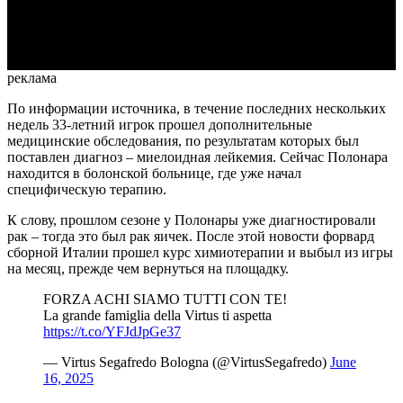
Video
реклама
По информации источника, в течение последних нескольких
недель 33-летний игрок прошел дополнительные
медицинские обследования, по результатам которых был
поставлен диагноз – миелоидная лейкемия. Сейчас Полонара
находится в болонской больнице, где уже начал
специфическую терапию.
К слову, прошлом сезоне у Полонары уже диагностировали
рак – тогда это был рак яичек. После этой новости форвард
сборной Италии прошел курс химиотерапии и выбыл из игры
на месяц, прежде чем вернуться на площадку.
FORZA ACHI SIAMO TUTTI CON TE!
La grande famiglia della Virtus ti aspetta
https://t.co/YFJdJpGe37
— Virtus Segafredo Bologna (@VirtusSegafredo)
June
16, 2025