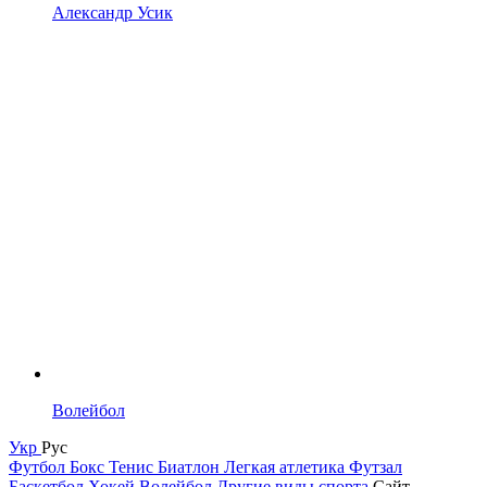
Александр Усик
Волейбол
Укр
Рус
Футбол
Бокс
Тенис
Биатлон
Легкая атлетика
Футзал
Баскетбол
Хокей
Волейбол
Другие виды спорта
Сайт