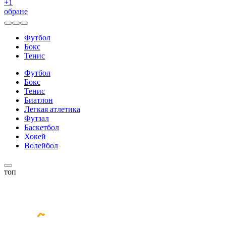
+
1
обране
Футбол
Бокс
Тенис
Футбол
Бокс
Тенис
Биатлон
Легкая атлетика
Футзал
Баскетбол
Хокей
Волейбол
топ