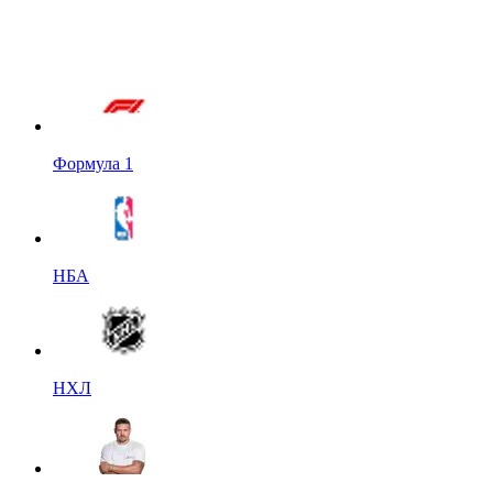
Формула 1
НБА
НХЛ