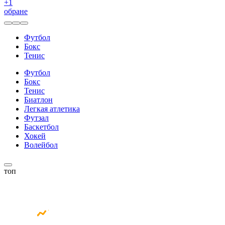
+
1
обране
Футбол
Бокс
Тенис
Футбол
Бокс
Тенис
Биатлон
Легкая атлетика
Футзал
Баскетбол
Хокей
Волейбол
топ