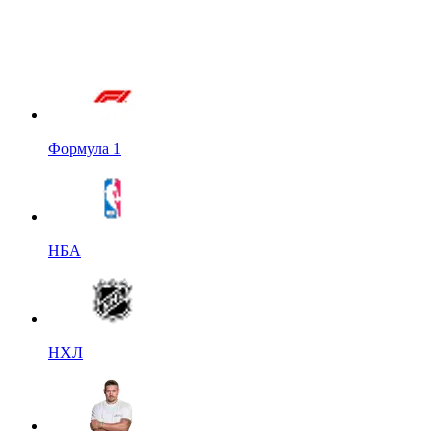
Формула 1
НБА
НХЛ