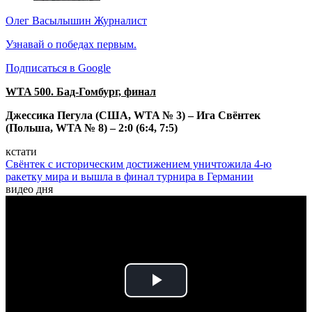
Олег Васылышин
Журналист
Узнавай о победах первым.
Подписаться в Google
WTA 500. Бад-Гомбург, финал
Джессика Пегула (США, WTA № 3) – Ига Свёнтек
(Польша, WTA № 8) – 2:0 (6:4, 7:5)
кстати
Свёнтек с историческим достижением уничтожила 4-ю
ракетку мира и вышла в финал турнира в Германии
видео дня
Play