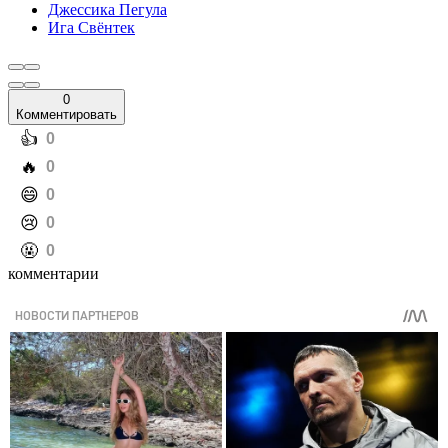
Джессика Пегула
Ига Свёнтек
0
Комментировать
️👍
0
️🔥
0
️😄
0
️😢
0
️🤬
0
комментарии