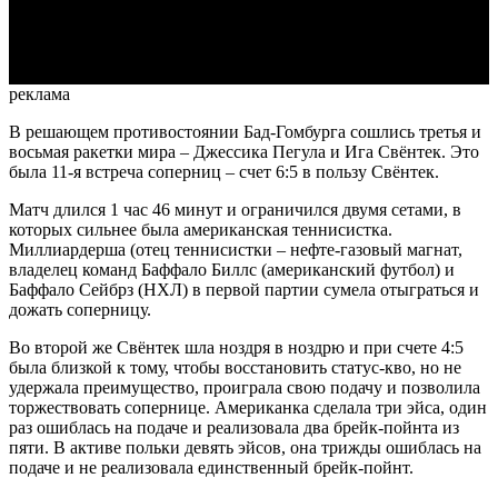
Video
реклама
В решающем противостоянии Бад-Гомбурга сошлись третья и
восьмая ракетки мира – Джессика Пегула и Ига Свёнтек. Это
была 11-я встреча соперниц – счет 6:5 в пользу Свёнтек.
Матч длился 1 час 46 минут и ограничился двумя сетами, в
которых сильнее была американская теннисистка.
Миллиардерша (отец теннисистки – нефте-газовый магнат,
владелец команд Баффало Биллс (американский футбол) и
Баффало Сейбрз (НХЛ) в первой партии сумела отыграться и
дожать соперницу.
Во второй же Свёнтек шла ноздря в ноздрю и при счете 4:5
была близкой к тому, чтобы восстановить статус-кво, но не
удержала преимущество, проиграла свою подачу и позволила
торжествовать сопернице. Американка сделала три эйса, один
раз ошиблась на подаче и реализовала два брейк-пойнта из
пяти. В активе польки девять эйсов, она трижды ошиблась на
подаче и не реализовала единственный брейк-пойнт.