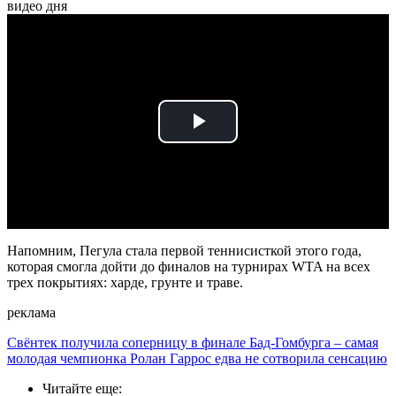
видео дня
Play
Video
Напомним, Пегула стала первой теннисисткой этого года,
которая смогла дойти до финалов на турнирах WTA на всех
трех покрытиях: харде, грунте и траве.
реклама
Свёнтек получила соперницу в финале Бад-Гомбурга – самая
молодая чемпионка Ролан Гаррос едва не сотворила сенсацию
Читайте еще
: