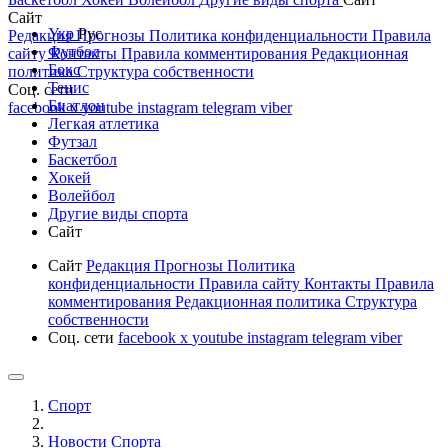
Сайт
Укр
Рус
Редакция
Прогнозы
Политика конфиденциальности
Правила
Футбол
сайту
Контакты
Правила комментирования
Редакционная
Бокс
политика
Структура собственности
Тенис
Соц. сети
Биатлон
facebook
x
youtube
instagram
telegram
viber
Легкая атлетика
Футзал
Баскетбол
Хокей
Волейбол
Другие виды спорта
Сайт
Сайт
Редакция
Прогнозы
Политика
конфиденциальности
Правила сайту
Контакты
Правила
комментирования
Редакционная политика
Структура
собственности
Соц. сети
facebook
x
youtube
instagram
telegram
viber
Спорт
Новости Cпорта