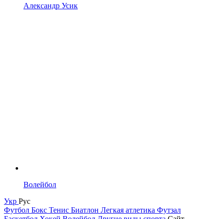
Александр Усик
Волейбол
Укр
Рус
Футбол
Бокс
Тенис
Биатлон
Легкая атлетика
Футзал
Баскетбол
Хокей
Волейбол
Другие виды спорта
Сайт