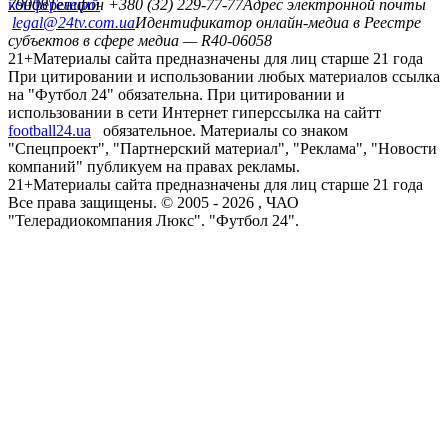
конференций
79008
Телефон +380 (32) 229-77-77
Адрес электронной почты
legal@24tv.com.ua
Идентификатор онлайн-медиа в Реестре
субъектов в сфере медиа — R40-06058
21+
Материалы сайта предназначены для лиц старше 21 года
При цитировании и использовании любых материалов ссылка
на "Футбол 24" обязательна. При цитировании и
использовании в сети Интернет гиперссылка на сайтт
football24.ua
обязательное. Материалы со знаком
"Спецпроект", "Партнерский материал", "Реклама", "Новости
компаний" публикуем на правах рекламы.
21+
Материалы сайта предназначены для лиц старше 21 года
Все права защищены. © 2005 -
2026
, ЧАО
"Телерадиокомпания Люкс". "Футбол 24".