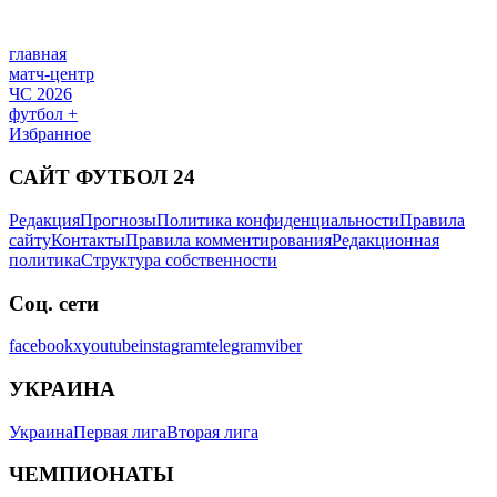
главная
матч-центр
ЧС 2026
футбол +
Избранное
САЙТ ФУТБОЛ 24
Редакция
Прогнозы
Политика конфиденциальности
Правила
сайту
Контакты
Правила комментирования
Редакционная
политика
Структура собственности
Соц. сети
facebook
x
youtube
instagram
telegram
viber
УКРАИНА
Украина
Первая лига
Вторая лига
ЧЕМПИОНАТЫ