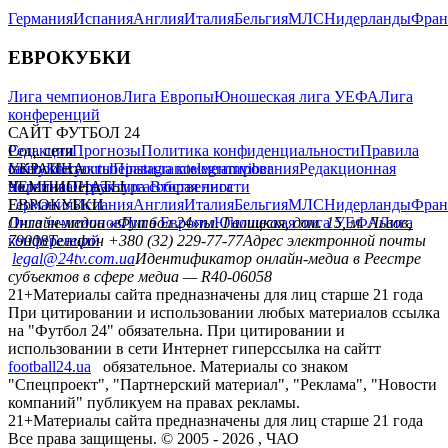
Германия
Испания
Англия
Италия
Бельгия
МЛС
Нидерланды
Фран
ЕВРОКУБКИ
Лига чемпионов
Лига Европы
Юношеская лига УЕФА
Лига
конференций
САЙТ ФУТБОЛ 24
Редакция
Соц. сети
Прогнозы
Политика конфиденциальности
Правила
сайту
facebook
УКРАИНА
Контакты
x
youtube
Правила комментирования
instagram
telegram
viber
Редакционная
политика
Украина
ЧЕМПИОНАТЫ
Первая лига
Структура собственности
Вторая лига
Германия
ЕВРОКУБКИ
Испания
Англия
Италия
Бельгия
МЛС
Нидерланды
Фран
Лига чемпионов
Онлайн-медиа «Футбол 24»
Лига Европы
пл. Галицкая, дом. 15, м. Львов,
Юношеская лига УЕФА
Лига
конференций
79008
Телефон +380 (32) 229-77-77
Адрес электронной почты
legal@24tv.com.ua
Идентификатор онлайн-медиа в Реестре
субъектов в сфере медиа — R40-06058
21+
Материалы сайта предназначены для лиц старше 21 года
При цитировании и использовании любых материалов ссылка
на "Футбол 24" обязательна. При цитировании и
использовании в сети Интернет гиперссылка на сайтт
football24.ua
обязательное. Материалы со знаком
"Спецпроект", "Партнерский материал", "Реклама", "Новости
компаний" публикуем на правах рекламы.
21+
Материалы сайта предназначены для лиц старше 21 года
Все права защищены. © 2005 -
2026
, ЧАО