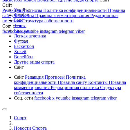
Сайт
Укр
Рус
Редакция
Прогнозы
Политика конфиденциальности
Правила
Футбол
сайту
Контакты
Правила комментирования
Редакционная
Бокс
политика
Структура собственности
Тенис
Соц. сети
Биатлон
facebook
x
youtube
instagram
telegram
viber
Легкая атлетика
Футзал
Баскетбол
Хокей
Волейбол
Другие виды спорта
Сайт
Сайт
Редакция
Прогнозы
Политика
конфиденциальности
Правила сайту
Контакты
Правила
комментирования
Редакционная политика
Структура
собственности
Соц. сети
facebook
x
youtube
instagram
telegram
viber
Спорт
Новости Cпорта