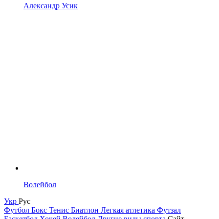
Александр Усик
Волейбол
Укр
Рус
Футбол
Бокс
Тенис
Биатлон
Легкая атлетика
Футзал
Баскетбол
Хокей
Волейбол
Другие виды спорта
Сайт