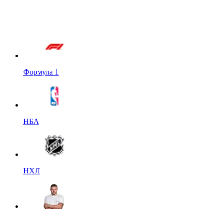
Формула 1
НБА
НХЛ