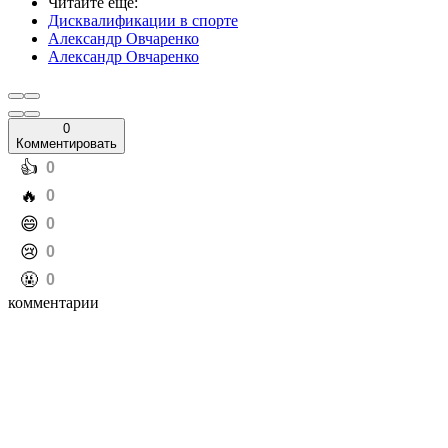
Читайте еще
:
Дисквалификации в спорте
Александр Овчаренко
Александр Овчаренко
0
Комментировать
️👍
0
️🔥
0
️😄
0
️😢
0
️🤬
0
комментарии