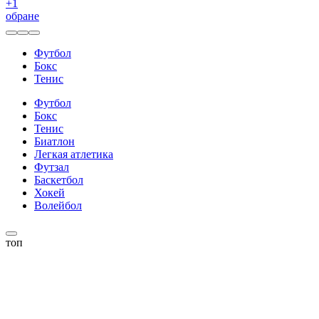
+
1
обране
Футбол
Бокс
Тенис
Футбол
Бокс
Тенис
Биатлон
Легкая атлетика
Футзал
Баскетбол
Хокей
Волейбол
топ