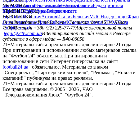
главная
матч-центр
прогнозы
футбол +
Избранное
САЙТ ФУТБОЛ 24
Редакция
Прогнозы
Политика конфиденциальности
Правила
сайту
Контакты
Правила комментирования
Редакционная
политика
Структура собственности
Соц. сети
facebook
x
youtube
instagram
telegram
viber
УКРАИНА
Украина
Первая лига
Вторая лига