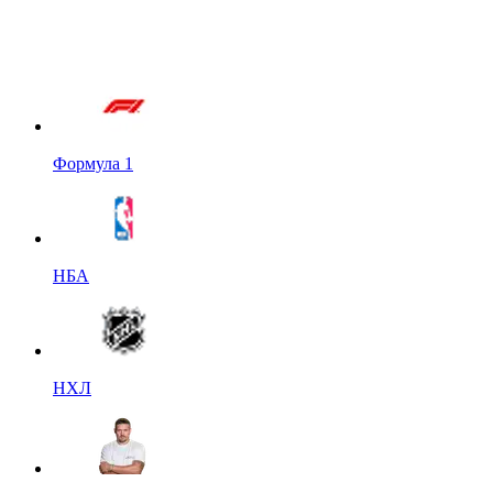
Формула 1
НБА
НХЛ