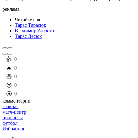
реклама
Читайте еще
:
Тарас Тарасюк
Владимир Аксюта
Тарас Лесюк
️👍
0
️🔥
0
️😄
0
️😢
0
️🤬
0
комментарии