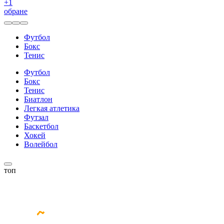
+
1
обране
Футбол
Бокс
Тенис
Футбол
Бокс
Тенис
Биатлон
Легкая атлетика
Футзал
Баскетбол
Хокей
Волейбол
топ