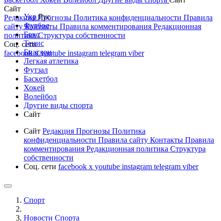
Сайт
Укр
Рус
Редакция
Прогнозы
Политика конфиденциальности
Правила
Футбол
сайту
Контакты
Правила комментирования
Редакционная
Бокс
политика
Структура собственности
Тенис
Соц. сети
Биатлон
facebook
x
youtube
instagram
telegram
viber
Легкая атлетика
Футзал
Баскетбол
Хокей
Волейбол
Другие виды спорта
Сайт
Сайт
Редакция
Прогнозы
Политика
конфиденциальности
Правила сайту
Контакты
Правила
комментирования
Редакционная политика
Структура
собственности
Соц. сети
facebook
x
youtube
instagram
telegram
viber
Спорт
Новости Cпорта