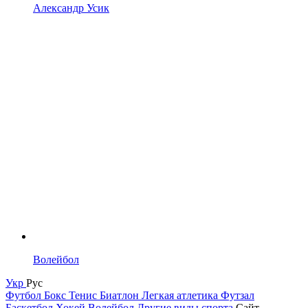
Александр Усик
Волейбол
Укр
Рус
Футбол
Бокс
Тенис
Биатлон
Легкая атлетика
Футзал
Баскетбол
Хокей
Волейбол
Другие виды спорта
Сайт