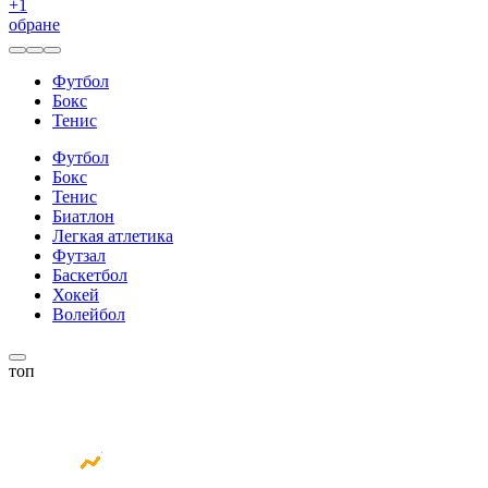
+
1
обране
Футбол
Бокс
Тенис
Футбол
Бокс
Тенис
Биатлон
Легкая атлетика
Футзал
Баскетбол
Хокей
Волейбол
топ