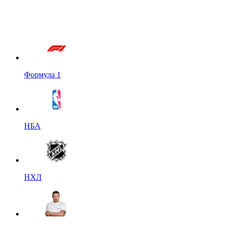
Формула 1
НБА
НХЛ