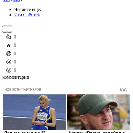
Читайте еще
:
Ига Свёнтек
️👍
0
️🔥
0
️😄
0
️😢
0
️🤬
0
комментарии