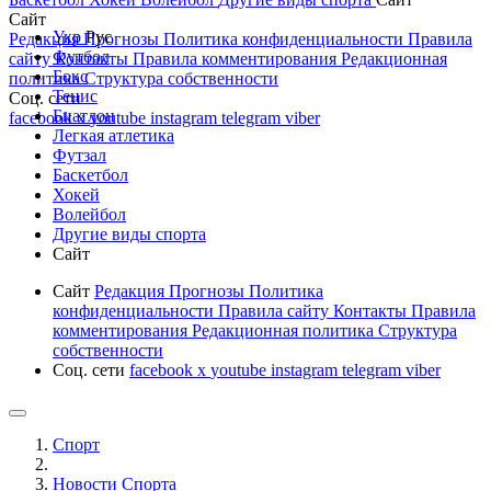
Сайт
Укр
Рус
Редакция
Прогнозы
Политика конфиденциальности
Правила
Футбол
сайту
Контакты
Правила комментирования
Редакционная
Бокс
политика
Структура собственности
Тенис
Соц. сети
Биатлон
facebook
x
youtube
instagram
telegram
viber
Легкая атлетика
Футзал
Баскетбол
Хокей
Волейбол
Другие виды спорта
Сайт
Сайт
Редакция
Прогнозы
Политика
конфиденциальности
Правила сайту
Контакты
Правила
комментирования
Редакционная политика
Структура
собственности
Соц. сети
facebook
x
youtube
instagram
telegram
viber
Спорт
Новости Cпорта