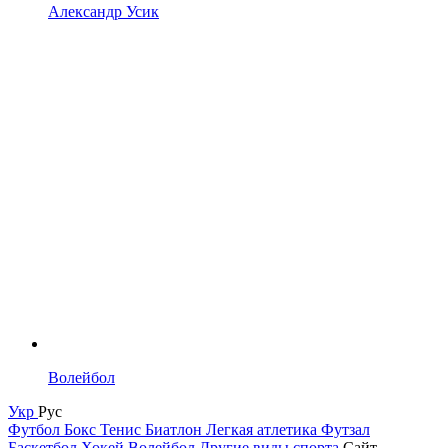
Александр Усик
Волейбол
Укр
Рус
Футбол
Бокс
Тенис
Биатлон
Легкая атлетика
Футзал
Баскетбол
Хокей
Волейбол
Другие виды спорта
Сайт