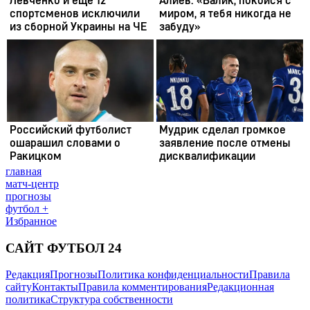
главная
матч-центр
прогнозы
футбол +
Избранное
САЙТ ФУТБОЛ 24
Редакция
Прогнозы
Политика конфиденциальности
Правила
сайту
Контакты
Правила комментирования
Редакционная
политика
Структура собственности