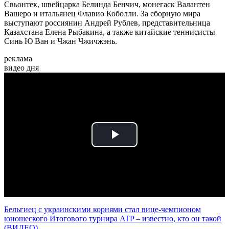
Свьонтек, швейцарка Белинда Бенчич, монегаск Валантен
Вашеро и итальянец Флавио Коболли. За сборную мира
выступают россиянин Андрей Рублев, представительница
Казахстана Елена Рыбакина, а также китайские теннисисты
Синь Ю Ван и Чжан Чжичжэнь.
реклама
видео дня
Play
Video
Бельгиец с украинскими корнями стал вице-чемпионом
юношеского Итогового турнира ATP – известно, кто он такой
(ВИДЕО)