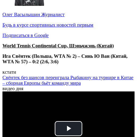
Олег Васылышин
Журналист
Будь в курсе спортивных новостей первым
Подписаться в Google
World Tennis Continental Cup, Шэньчжэнь (Китай)
Ига Свёнтек (Польша, WTA № 2) – Синь Ю Ван (Китай,
WTA № 57) – 0:2 (2:6, 3:6)
кстати
Свёнтек без шансов переиграла Рыбакину на турнире в Китае
– сборная Европы бьёт команду мира
видео дня
Play