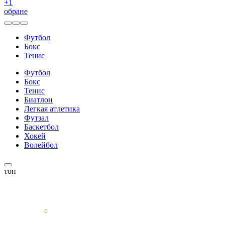
+
1
обране
Футбол
Бокс
Тенис
Футбол
Бокс
Тенис
Биатлон
Легкая атлетика
Футзал
Баскетбол
Хокей
Волейбол
топ