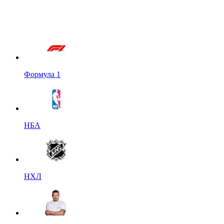
Формула 1
НБА
НХЛ