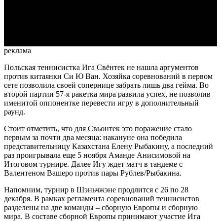
Video
реклама
Польская теннисистка Ига Свёнтек не нашла аргументов
против китаянки Си Ю Ван. Хозяйка соревнований в первом
сете позволила своей сопернице забрать лишь два гейма. Во
второй партии 57-я ракетка мира развила успех, не позволив
именитой оппонентке перевести игру в дополнительный
раунд.
Стоит отметить, что для Свьонтек это поражение стало
первым за почти два месяца: накануне она победила
представительницу Казахстана Елену Рыбакину, а последний
раз проигрывала еще 5 ноября Аманде Анисимовой на
Итоговом турнире. Далее Игу ждет матч в тандеме с
Валентеном Вашеро против пары Рублев/Рыбакина.
Напомним, турнир в Шэньчжэне продлится с 26 по 28
декабря. В рамках регламента соревнований теннисистов
разделены на две команды – сборную Европы и сборную
мира. В составе сборной Европы принимают участие Ига