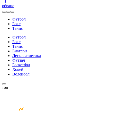
+
1
обране
Футбол
Бокс
Тенис
Футбол
Бокс
Тенис
Биатлон
Легкая атлетика
Футзал
Баскетбол
Хокей
Волейбол
топ