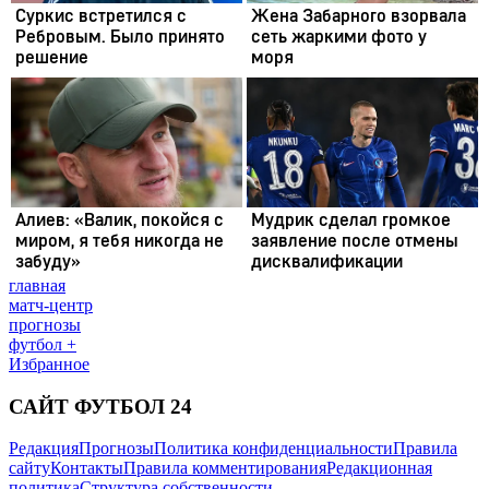
главная
матч-центр
прогнозы
футбол +
Избранное
САЙТ ФУТБОЛ 24
Редакция
Прогнозы
Политика конфиденциальности
Правила
сайту
Контакты
Правила комментирования
Редакционная
политика
Структура собственности