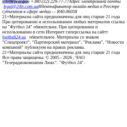
конференций
79008
Телефон +380 (32) 229-77-77
Адрес электронной почты
legal@24tv.com.ua
Идентификатор онлайн-медиа в Реестре
субъектов в сфере медиа — R40-06058
21+
Материалы сайта предназначены для лиц старше 21 года
При цитировании и использовании любых материалов ссылка
на "Футбол 24" обязательна. При цитировании и
использовании в сети Интернет гиперссылка на сайтт
football24.ua
обязательное. Материалы со знаком
"Спецпроект", "Партнерский материал", "Реклама", "Новости
компаний" публикуем на правах рекламы.
21+
Материалы сайта предназначены для лиц старше 21 года
Все права защищены. © 2005 -
2026
, ЧАО
"Телерадиокомпания Люкс". "Футбол 24".