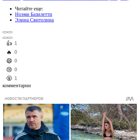
Читайте еще
:
Ноэми Базилетти
Элина Свитолина
️👍
1
️🔥
0
️😄
0
️😢
0
️🤬
1
комментарии