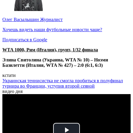
Олег Васылышин
Журналист
Хочешь видеть наши футбольные новости чаще?
Подписаться в Google
WTA 1000, Рим (Италия), грунт, 1/32 финала
Элина Свитолина (Украина, WTA № 10) – Ноэми
Базилетти (Италия, WTA № 427) – 2:0 (6:1, 6:3)
кстати
Украинская теннисистка не смогла пробиться в полуфинал
турнира во Франции, уступив второй сеяной
видео дня