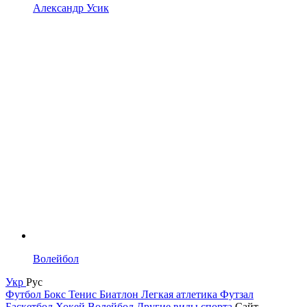
Александр Усик
Волейбол
Укр
Рус
Футбол
Бокс
Тенис
Биатлон
Легкая атлетика
Футзал
Баскетбол
Хокей
Волейбол
Другие виды спорта
Сайт