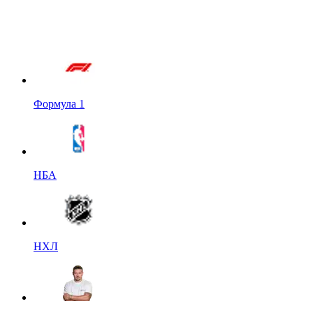
Формула 1
НБА
НХЛ