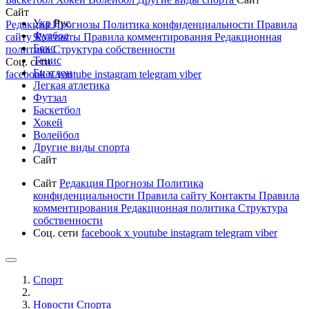
Сайт
Укр
Рус
Редакция
Прогнозы
Политика конфиденциальности
Правила
Футбол
сайту
Контакты
Правила комментирования
Редакционная
Бокс
политика
Структура собственности
Тенис
Соц. сети
Биатлон
facebook
x
youtube
instagram
telegram
viber
Легкая атлетика
Футзал
Баскетбол
Хокей
Волейбол
Другие виды спорта
Сайт
Сайт
Редакция
Прогнозы
Политика
конфиденциальности
Правила сайту
Контакты
Правила
комментирования
Редакционная политика
Структура
собственности
Соц. сети
facebook
x
youtube
instagram
telegram
viber
Спорт
Новости Cпорта