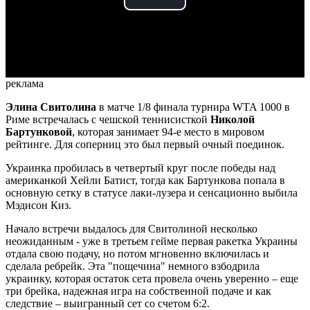
Play
Video
реклама
Элина Свитолина
в матче 1/8 финала турнира WTA 1000 в
Риме встречалась с чешской теннисисткой
Николой
Бартунковой
, которая занимает 94-е место в мировом
рейтинге. Для соперниц это был первый очный поединок.
Украинка пробилась в четвертый круг после победы над
американкой Хейли Батист, тогда как Бартункова попала в
основную сетку в статусе лаки-лузера и сенсационно выбила
Мэдисон Киз.
Начало встречи выдалось для Свитолиной несколько
неожиданным - уже в третьем гейме первая ракетка Украины
отдала свою подачу, но потом мгновенно включилась и
сделала ребрейк. Эта "пощечина" немного взбодрила
украинку, которая остаток сета провела очень уверенно – еще
три брейка, надежная игра на собственной подаче и как
следствие – выигранный сет со счетом 6:2.