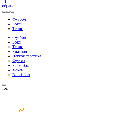
+
1
обране
Футбол
Бокс
Тенис
Футбол
Бокс
Тенис
Биатлон
Легкая атлетика
Футзал
Баскетбол
Хокей
Волейбол
топ