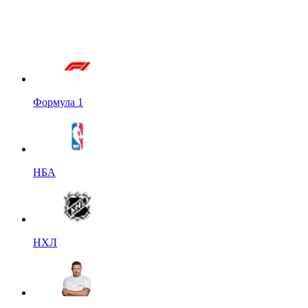
Формула 1
НБА
НХЛ