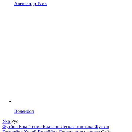
Александр Усик
Волейбол
Укр
Рус
Футбол
Бокс
Тенис
Биатлон
Легкая атлетика
Футзал
Баскетбол
Хокей
Волейбол
Другие виды спорта
Сайт