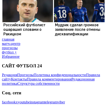
главная
матч-центр
прогнозы
футбол +
Избранное
САЙТ ФУТБОЛ 24
Редакция
Прогнозы
Политика конфиденциальности
Правила
сайту
Контакты
Правила комментирования
Редакционная
политика
Структура собственности
Соц. сети
facebook
x
youtube
instagram
telegram
viber