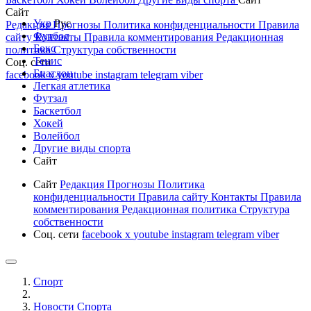
Сайт
Укр
Рус
Редакция
Прогнозы
Политика конфиденциальности
Правила
Футбол
сайту
Контакты
Правила комментирования
Редакционная
Бокс
политика
Структура собственности
Тенис
Соц. сети
Биатлон
facebook
x
youtube
instagram
telegram
viber
Легкая атлетика
Футзал
Баскетбол
Хокей
Волейбол
Другие виды спорта
Сайт
Сайт
Редакция
Прогнозы
Политика
конфиденциальности
Правила сайту
Контакты
Правила
комментирования
Редакционная политика
Структура
собственности
Соц. сети
facebook
x
youtube
instagram
telegram
viber
Спорт
Новости Cпорта