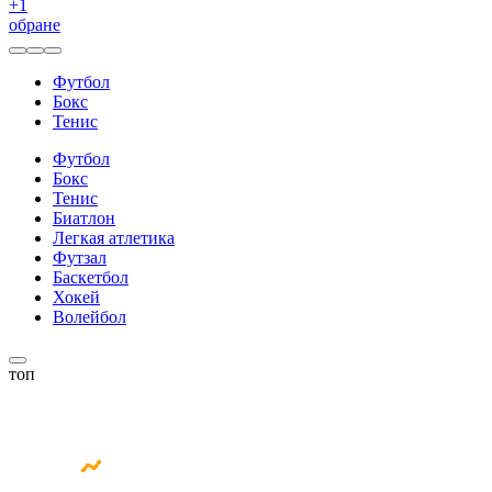
+
1
обране
Футбол
Бокс
Тенис
Футбол
Бокс
Тенис
Биатлон
Легкая атлетика
Футзал
Баскетбол
Хокей
Волейбол
топ