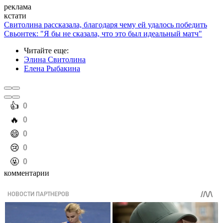
реклама
кстати
Свитолина рассказала, благодаря чему ей удалось победить
Свьонтек: "Я бы не сказала, что это был идеальный матч"
Читайте еще
:
Элина Свитолина
Елена Рыбакина
️👍
0
️🔥
0
️😄
0
️😢
0
️🤬
0
комментарии