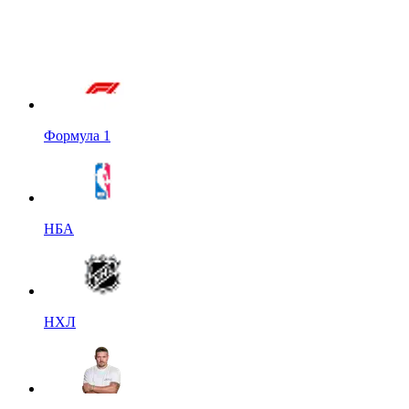
Формула 1
НБА
НХЛ