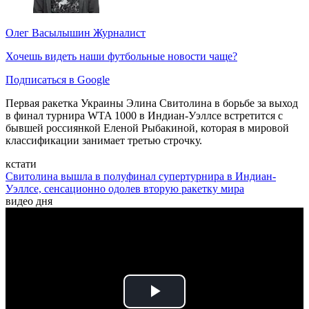
Олег Васылышин
Журналист
Хочешь видеть наши футбольные новости чаще?
Подписаться в Google
Первая ракетка Украины Элина Свитолина в борьбе за выход
в финал турнира WTA 1000 в Индиан-Уэллсе встретится с
бывшей россиянкой Еленой Рыбакиной, которая в мировой
классификации занимает третью строчку.
кстати
Свитолина вышла в полуфинал супертурнира в Индиан-
Уэллсе, сенсационно одолев вторую ракетку мира
видео дня
Play