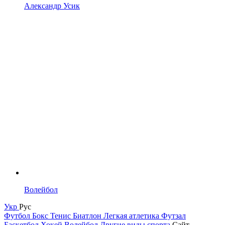
Александр Усик
Волейбол
Укр
Рус
Футбол
Бокс
Тенис
Биатлон
Легкая атлетика
Футзал
Баскетбол
Хокей
Волейбол
Другие виды спорта
Сайт