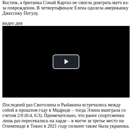
Костюк, а британка Сонай Картал не смогла доиграть матч из-
за повреждения. В четвертьфинале Елена одолела американку
Джессику Пегулу.
видео дня
Play
Video
Последний раз Свитолина и Рыбакина встречались между
собой в прошлом году в Мадриде – тогда Элина выиграла со
счетом 2:0 (6:4, 6:3). Примечательно, что ранее спортсменки
лишь раз пересекались на харде – в матче за третье место на
Олимпиаде в Токио в 2021 году сильнее также была украинка.