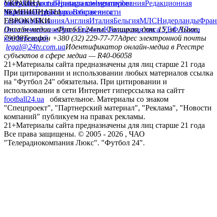
сайту
facebook
УКРАИНА
Контакты
x
youtube
Правила комментирования
instagram
telegram
viber
Редакционная
политика
Украина
ЧЕМПИОНАТЫ
Первая лига
Структура собственности
Вторая лига
Германия
ЕВРОКУБКИ
Испания
Англия
Италия
Бельгия
МЛС
Нидерланды
Фран
Лига чемпионов
Онлайн-медиа «Футбол 24»
Лига Европы
пл. Галицкая, дом. 15, м. Львов,
Юношеская лига УЕФА
Лига
конференций
79008
Телефон +380 (32) 229-77-77
Адрес электронной почты
legal@24tv.com.ua
Идентификатор онлайн-медиа в Реестре
субъектов в сфере медиа — R40-06058
21+
Материалы сайта предназначены для лиц старше 21 года
При цитировании и использовании любых материалов ссылка
на "Футбол 24" обязательна. При цитировании и
использовании в сети Интернет гиперссылка на сайтт
football24.ua
обязательное. Материалы со знаком
"Спецпроект", "Партнерский материал", "Реклама", "Новости
компаний" публикуем на правах рекламы.
21+
Материалы сайта предназначены для лиц старше 21 года
Все права защищены. © 2005 -
2026
, ЧАО
"Телерадиокомпания Люкс". "Футбол 24".