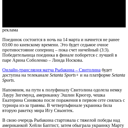
Video
реклама
Поединок состоится в ночь на 14 марта и начнется не ранее
03:00 по киевскому времени. Это будет седьмое очное
противостояние соперниц – пока счет ничейный (3:3).
Победительница поединка в финале поборется с лучшей в
паре Арина Соболенко – Линда Носкова.
Онлайн-трансляция матча Рыбакина – Свитолина
будет
доступна на телеканале
Setanta Sports+
и на платформе
Setanta
Sports
.
Напомним, на пути к полуфиналу Свитолина одолела немку
Лауру Зигемунд, американку Эшлин Крюгер, чешка
Екатерина Синякова после поражения в первом сете снялась с
турнира из-за травмы. В четвертьфинале украинка била
вторую ракетку мира Игу Свьонтек.
В свою очередь Рыбакина стартовала с тяжелой победы над
американкой Хейли Баптист, затем обыграла украинку Марту