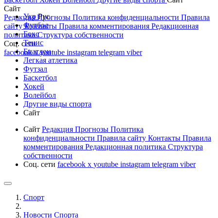
Сайт
Укр
Рус
Редакция
Прогнозы
Политика конфиденциальности
Правила
Футбол
сайту
Контакты
Правила комментирования
Редакционная
Бокс
политика
Структура собственности
Тенис
Соц. сети
Биатлон
facebook
x
youtube
instagram
telegram
viber
Легкая атлетика
Футзал
Баскетбол
Хокей
Волейбол
Другие виды спорта
Сайт
Сайт
Редакция
Прогнозы
Политика
конфиденциальности
Правила сайту
Контакты
Правила
комментирования
Редакционная политика
Структура
собственности
Соц. сети
facebook
x
youtube
instagram
telegram
viber
Спорт
Новости Cпорта