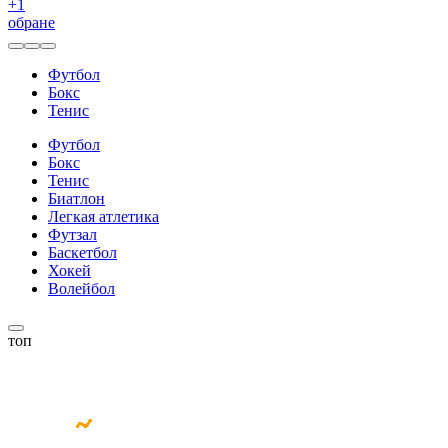
+
1
обране
Футбол
Бокс
Тенис
Футбол
Бокс
Тенис
Биатлон
Легкая атлетика
Футзал
Баскетбол
Хокей
Волейбол
топ