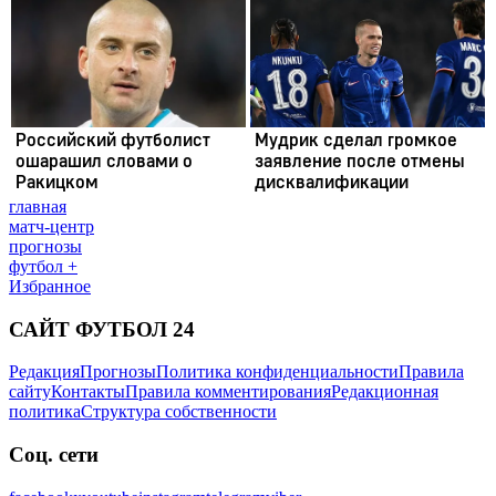
главная
матч-центр
прогнозы
футбол +
Избранное
САЙТ ФУТБОЛ 24
Редакция
Прогнозы
Политика конфиденциальности
Правила
сайту
Контакты
Правила комментирования
Редакционная
политика
Структура собственности
Соц. сети