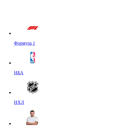
Формула 1
НБА
НХЛ