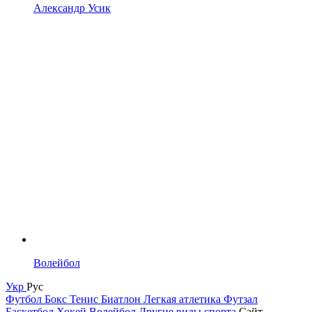
Александр Усик
Волейбол
Укр
Рус
Футбол
Бокс
Тенис
Биатлон
Легкая атлетика
Футзал
Баскетбол
Хокей
Волейбол
Другие виды спорта
Сайт