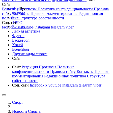
Сайт
Укр
Рус
Редакция
Прогнозы
Политика конфиденциальности
Правила
Футбол
сайту
Контакты
Правила комментирования
Редакционная
Бокс
политика
Структура собственности
Тенис
Соц. сети
Биатлон
facebook
x
youtube
instagram
telegram
viber
Легкая атлетика
Футзал
Баскетбол
Хокей
Волейбол
Другие виды спорта
Сайт
Сайт
Редакция
Прогнозы
Политика
конфиденциальности
Правила сайту
Контакты
Правила
комментирования
Редакционная политика
Структура
собственности
Соц. сети
facebook
x
youtube
instagram
telegram
viber
Спорт
Новости Cпорта