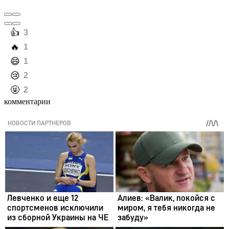
️👍
3
️🔥
1
️😄
1
️😢
2
️🤬
2
комментарии