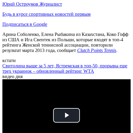
Юрий Остроумов
Журналист
Будь в курсе спортивных новостей первым
Подписаться в Google
Арина Соболенко, Елена Рыбакина из Казахстана, Коко Гофф
из США и Ига Свентек из Польши, которые входят в топ-4
рейтинга Женской теннисной ассоциации, повторили
результат марта 2013 года, сообщает
Clutch Points Tennis
.
кстати
Свитолина выше за 5 лет, Ястремская в топ-50, прорывы еще
трех украинок – обновленный рейтинг WTA
видео дня
Play