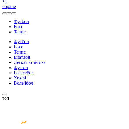
+
1
обране
Футбол
Бокс
Тенис
Футбол
Бокс
Тенис
Биатлон
Легкая атлетика
Футзал
Баскетбол
Хокей
Волейбол
топ