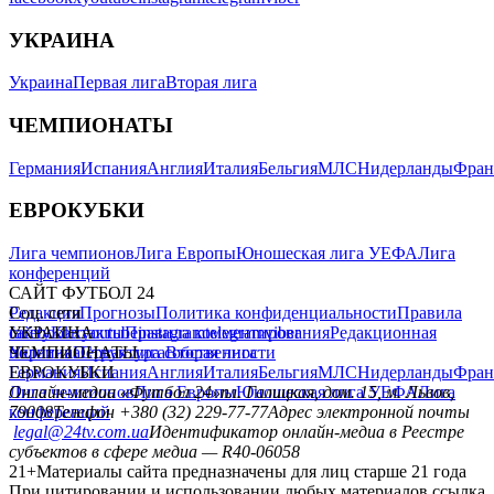
УКРАИНА
Украина
Первая лига
Вторая лига
ЧЕМПИОНАТЫ
Германия
Испания
Англия
Италия
Бельгия
МЛС
Нидерланды
Фран
ЕВРОКУБКИ
Лига чемпионов
Лига Европы
Юношеская лига УЕФА
Лига
конференций
САЙТ ФУТБОЛ 24
Редакция
Соц. сети
Прогнозы
Политика конфиденциальности
Правила
сайту
facebook
УКРАИНА
Контакты
x
youtube
Правила комментирования
instagram
telegram
viber
Редакционная
политика
Украина
ЧЕМПИОНАТЫ
Первая лига
Структура собственности
Вторая лига
Германия
ЕВРОКУБКИ
Испания
Англия
Италия
Бельгия
МЛС
Нидерланды
Фран
Лига чемпионов
Онлайн-медиа «Футбол 24»
Лига Европы
пл. Галицкая, дом. 15, м. Львов,
Юношеская лига УЕФА
Лига
конференций
79008
Телефон +380 (32) 229-77-77
Адрес электронной почты
legal@24tv.com.ua
Идентификатор онлайн-медиа в Реестре
субъектов в сфере медиа — R40-06058
21+
Материалы сайта предназначены для лиц старше 21 года
При цитировании и использовании любых материалов ссылка