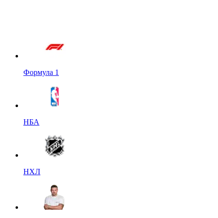
Формула 1
НБА
НХЛ