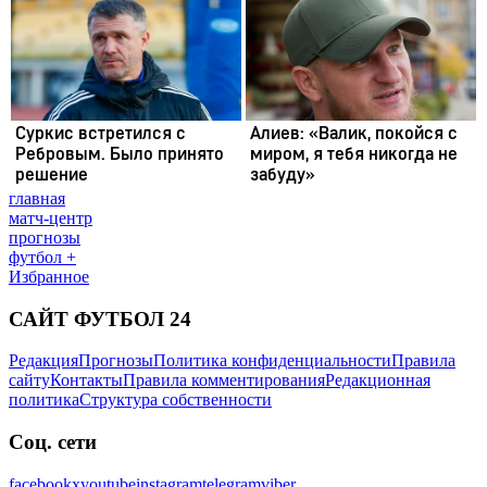
главная
матч-центр
прогнозы
футбол +
Избранное
САЙТ ФУТБОЛ 24
Редакция
Прогнозы
Политика конфиденциальности
Правила
сайту
Контакты
Правила комментирования
Редакционная
политика
Структура собственности
Соц. сети
facebook
x
youtube
instagram
telegram
viber