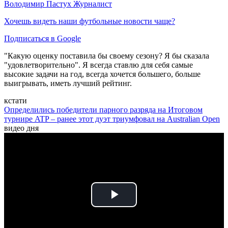
Володимир Пастух
Журналист
Хочешь видеть наши футбольные новости чаще?
Подписаться в Google
"Какую оценку поставила бы своему сезону? Я бы сказала
"удовлетворительно". Я всегда ставлю для себя самые
высокие задачи на год, всегда хочется большего, больше
выигрывать, иметь лучший рейтинг.
кстати
Определились победители парного разряда на Итоговом
турнире ATP – ранее этот дуэт триумфовал на Australian Open
видео дня
Play