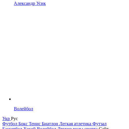
Александр Усик
Волейбол
Укр
Рус
Футбол
Бокс
Тенис
Биатлон
Легкая атлетика
Футзал
Баскетбол
Хокей
Волейбол
Другие виды спорта
Сайт