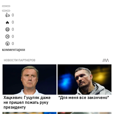
️👍
0
️🔥
0
️😄
0
️😢
0
️🤬
0
комментарии