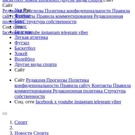
Сайт
Укр
Рус
Редакция
Прогнозы
Политика конфиденциальности
Правила
Футбол
сайту
Контакты
Правила комментирования
Редакционная
Бокс
политика
Структура собственности
Тенис
Соц. сети
Биатлон
facebook
x
youtube
instagram
telegram
viber
Легкая атлетика
Футзал
Баскетбол
Хокей
Волейбол
Другие виды спорта
Сайт
Сайт
Редакция
Прогнозы
Политика
конфиденциальности
Правила сайту
Контакты
Правила
комментирования
Редакционная политика
Структура
собственности
Соц. сети
facebook
x
youtube
instagram
telegram
viber
Спорт
Новости Cпорта